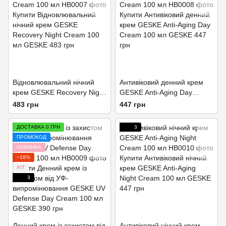
Відновлювальний нічний
Антивіковий денний крем
крем GESKE Recovery Night
GESKE Anti-Aging Day
Cream 100 мл
Cream 100 мл
483 грн
447 грн
ДОСТАВКА 0 ГРН
3
ПРОМОКОД
НОВИНКА
−16%
ХІТ
3
Денний крем із захистом від
Антивіковий нічний крем