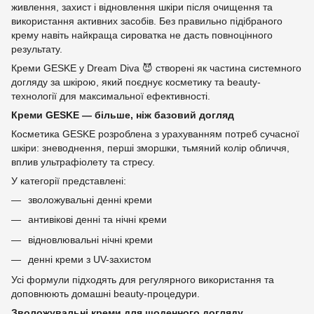
живлення, захист і відновлення шкіри після очищення та
використання активних засобів. Без правильно підібраного
крему навіть найкраща сироватка не дасть повноцінного
результату.
Креми GESKE у Dream Diva 😈 створені як частина системного
догляду за шкірою, який поєднує косметику та beauty-
технології для максимальної ефективності.
Креми GESKE — більше, ніж базовий догляд
Косметика GESKE розроблена з урахуванням потреб сучасної
шкіри: зневоднення, перші зморшки, тьмяний колір обличчя,
вплив ультрафіолету та стресу.
У категорії представлені:
зволожувальні денні креми
антивікові денні та нічні креми
відновлювальні нічні креми
денні креми з UV-захистом
Усі формули підходять для регулярного використання та
доповнюють домашні beauty-процедури.
Зволожувальні креми для щоденного догляду