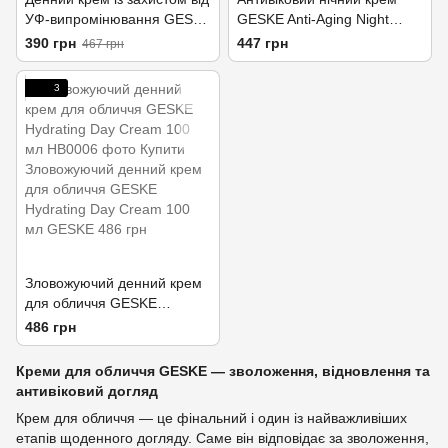
УФ-випромінювання GESKE
GESKE Anti-Aging Night
UV Defense Day Cream 100
Cream 100 мл
390 грн
447 грн
467 грн
мл
3
Зловожуючий денний крем
для обличчя GESKE
Hydrating Day Cream 100
486 грн
мл
Креми для обличчя GESKE — зволоження, відновлення та
антивіковий догляд
Крем для обличчя — це фінальний і один із найважливіших
етапів щоденного догляду. Саме він відповідає за зволоження,