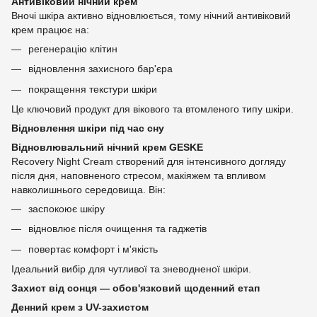
Антивіковий нічний крем
Вночі шкіра активно відновлюється, тому нічний антивіковий
крем працює на:
регенерацію клітин
відновлення захисного бар'єра
покращення текстури шкіри
Це ключовий продукт для вікового та втомленого типу шкіри.
Відновлення шкіри під час сну
Відновлювальний нічний крем GESKE
Recovery Night Cream створений для інтенсивного догляду
після дня, наповненого стресом, макіяжем та впливом
навколишнього середовища. Він:
заспокоює шкіру
відновлює після очищення та гаджетів
повертає комфорт і м'якість
Ідеальний вибір для чутливої та зневодненої шкіри.
Захист від сонця — обов'язковий щоденний етап
Денний крем з UV-захистом