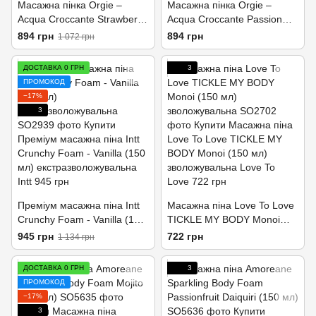
Масажна пінка Orgie –
Масажна пінка Orgie –
Acqua Croccante Strawberry
Acqua Croccante Passion
(150 мл), ефект бульбашок,
Fruit (150 мл), ефект
894 грн
894 грн
1 072 грн
що лопаються
бульбашок, що лопаються
ДОСТАВКА 0 ГРН
3
ПРОМОКОД
−17%
3
Преміум масажна піна Intt
Масажна піна Love To Love
Crunchy Foam - Vanilla (150
TICKLE MY BODY Monoi
мл) екстразволожувальна
(150 мл) зволожувальна
945 грн
722 грн
1 134 грн
ДОСТАВКА 0 ГРН
3
ПРОМОКОД
−17%
3