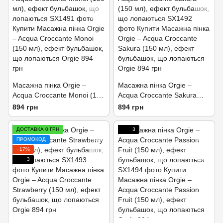
Масажна пінка Orgie –
Масажна пінка Orgie –
Acqua Croccante Monoi (150
Acqua Croccante Sakura
мл), ефект бульбашок, що
(150 мл), ефект бульбашок,
894 грн
894 грн
лопаються
що лопаються
ДОСТАВКА 0 ГРН
3
ПРОМОКОД
−17%
3