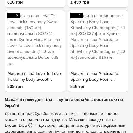
Candy (150 мл)
bewitching scent 150 мл
816 грн
1 499 грн
3
3
Масажна піна Love To Love
Масажна піна Amoreane
Tickle my body Sweet
Sparkling Body Foam
almonds (150 мл),
Strawberry Champagne (150
839 грн
816 грн
зволожувальна
мл)
Масажні пінки для тіла — купити онлайн з доставкою по
Україні
Дотик, що грає бульбашками на шкірі — це вже не просто
масаж, а справжня гра відчуттів. Масажні пінки для тіла в
Dream Diva 😈 — це легкі, повітряні текстури з несподіваними
ефектами: від класичної ніжної піни до тих, що потріскують чи