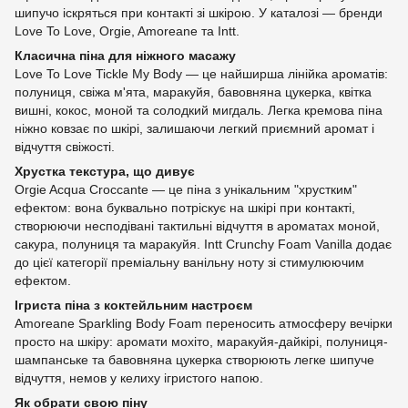
шипучо іскряться при контакті зі шкірою. У каталозі — бренди
Love To Love, Orgie, Amoreane та Intt.
Класична піна для ніжного масажу
Love To Love Tickle My Body — це найширша лінійка ароматів:
полуниця, свіжа м'ята, маракуйя, бавовняна цукерка, квітка
вишні, кокос, моной та солодкий мигдаль. Легка кремова піна
ніжно ковзає по шкірі, залишаючи легкий приємний аромат і
відчуття свіжості.
Хрустка текстура, що дивує
Orgie Acqua Croccante — це піна з унікальним "хрустким"
ефектом: вона буквально потріскує на шкірі при контакті,
створюючи несподівані тактильні відчуття в ароматах моной,
сакура, полуниця та маракуйя. Intt Crunchy Foam Vanilla додає
до цієї категорії преміальну ванільну ноту зі стимулюючим
ефектом.
Ігриста піна з коктейльним настроєм
Amoreane Sparkling Body Foam переносить атмосферу вечірки
просто на шкіру: аромати мохіто, маракуйя-дайкірі, полуниця-
шампанське та бавовняна цукерка створюють легке шипуче
відчуття, немов у келиху ігристого напою.
Як обрати свою піну