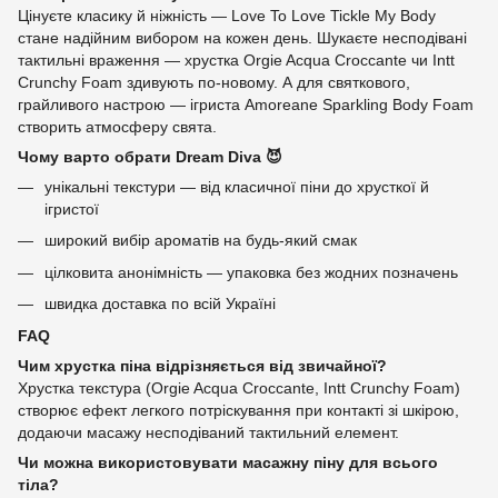
Цінуєте класику й ніжність — Love To Love Tickle My Body
стане надійним вибором на кожен день. Шукаєте несподівані
тактильні враження — хрустка Orgie Acqua Croccante чи Intt
Crunchy Foam здивують по-новому. А для святкового,
грайливого настрою — ігриста Amoreane Sparkling Body Foam
створить атмосферу свята.
Чому варто обрати Dream Diva 😈
унікальні текстури — від класичної піни до хрусткої й
ігристої
широкий вибір ароматів на будь-який смак
цілковита анонімність — упаковка без жодних позначень
швидка доставка по всій Україні
FAQ
Чим хрустка піна відрізняється від звичайної?
Хрустка текстура (Orgie Acqua Croccante, Intt Crunchy Foam)
створює ефект легкого потріскування при контакті зі шкірою,
додаючи масажу несподіваний тактильний елемент.
Чи можна використовувати масажну піну для всього
тіла?