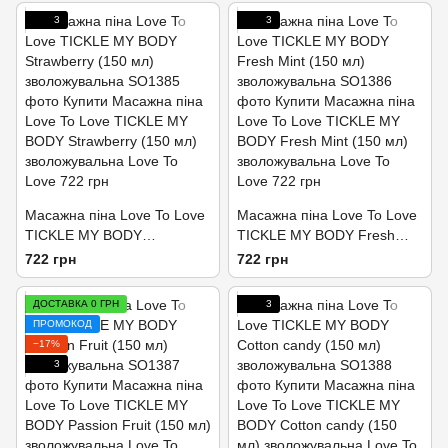
3
3
Масажна піна Love To Love
Масажна піна Love To Love
TICKLE MY BODY
TICKLE MY BODY Fresh
Strawberry (150 мл)
Mint (150 мл)
722 грн
722 грн
зволожувальна
зволожувальна
ДОСТАВКА 0 ГРН
3
ПРОМОКОД
−17%
3