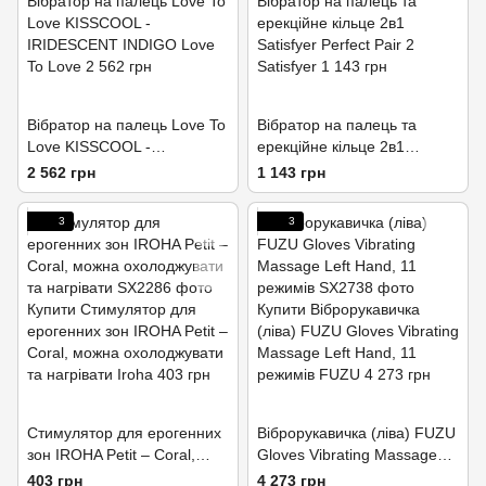
Вібратор на палець Love To
Вібратор на палець та
Love KISSCOOL -
ерекційне кільце 2в1
IRIDESCENT INDIGO
Satisfyer Perfect Pair 2
2 562 грн
1 143 грн
3
3
Стимулятор для ерогенних
Віброрукавичка (ліва) FUZU
зон IROHA Petit – Coral,
Gloves Vibrating Massage
можна охолоджувати та
Left Hand, 11 режимів
403 грн
4 273 грн