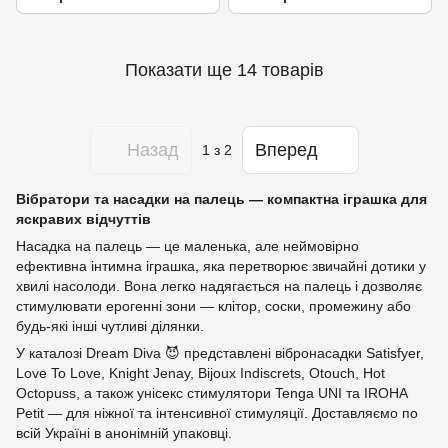
нагрівати
Показати ще 14 товарів
Назад
Вперед
1
з 2
Вібратори та насадки на палець — компактна іграшка для
яскравих відчуттів
Насадка на палець — це маленька, але неймовірно
ефективна інтимна іграшка, яка перетворює звичайні дотики у
хвилі насолоди. Вона легко надягається на палець і дозволяє
стимулювати ерогенні зони — клітор, соски, промежину або
будь-які інші чутливі ділянки.
У каталозі Dream Diva 😈 представлені вібронасадки Satisfyer,
Love To Love, Knight Jenay, Bijoux Indiscrets, Otouch, Hot
Octopuss, а також унісекс стимулятори Tenga UNI та IROHA
Petit — для ніжної та інтенсивної стимуляції. Доставляємо по
всій Україні в анонімній упаковці.