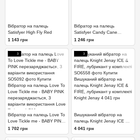
Вібратор на палець
Вібратор на палець
Satisfyer High Fly Red
Satisfyer Candy Cane
Orange
1 143 грн
1 246 грн
3
3
Вібратор на палець Love To
Вишуканий вібратор на
Love Tickle me - BABY PINK
палець Knight Jenay ICE &
перезаряджається, 3
FIRE, лубрикант у комплекті
1 702 грн
4 041 грн
варіанти використання