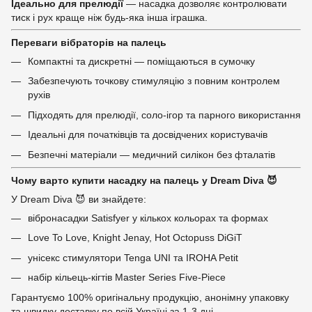
Ідеально для прелюдії
— насадка дозволяє контролювати
тиск і рух краще ніж будь-яка інша іграшка.
Переваги вібраторів на палець
Компактні та дискретні — поміщаються в сумочку
Забезпечують точкову стимуляцію з повним контролем
рухів
Підходять для прелюдії, соло-ігор та парного використання
Ідеальні для початківців та досвідчених користувачів
Безпечні матеріали — медичний силікон без фталатів
Чому варто купити насадку на палець у Dream Diva 😈
У Dream Diva 😈 ви знайдете:
вібронасадки Satisfyer у кількох кольорах та формах
Love To Love, Knight Jenay, Hot Octopuss DiGiT
унісекс стимулятори Tenga UNI та IROHA Petit
набір кільець-кігтів Master Series Five-Piece
Гарантуємо 100% оригінальну продукцію, анонімну упаковку
та швидку доставку по всій Україні за 1-3 дні.