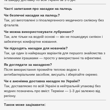
Часті запитання про насадки на палець
Чи безпечні насадки на палець?
Так, усі виготовлені з гіпоалергенного медичного силікону без
фталатів.
Чи можна використовувати лубрикант?
Так, але тільки на водній основі — він не пошкоджує силікон і
забезпечує комфортне ковзання.
Чи підходять насадки для новачків?
Так, це один із найкращих варіантів для першого знайомства з
інтимними іграшками — просто у використанні та ефективні.
Як доглядати за насадкою?
Після використання промийте теплою водою з
антибактеріальним засобом, висушіть і зберігайте окремо.
Чи є анонімна доставка насадок по Україні?
Так, доставляємо по всій Україні в нейтральній упаковці без
жодних позначень про вміст. Терміни — 1-3 дні залежно від
регіону.
Також може зацікавити: