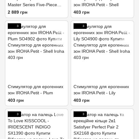
Master Series Five-Piece
зон IROHA Petit - Shell
Sensation Claw Rings - Silver
2 889 грн
403 грн
3
3
Стимулятор для ерогенних
Стимулятор для ерогенних
зон IROHA Petit - Plum
зон IROHA Petit - Lily
403 грн
403 грн
3
3