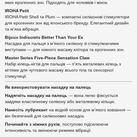
яких ерогенних зон. Підходять для чоловіків і жінок.
IROHA Petit
IROHA Petit Shell та Plum — компактні силіконові стимулятори
для ерогенних зон від японського бренду. Елегантний дизайн
та м'яка вібрація.
Bijoux Indiscrets Better Than Your Ex
Насадка для пальця з м'якого силікону зі стимулюючими
виступами — для ніжного масажу клітора та ерогенних зон.
Master Series Five-Piece Sensation Claw
Набір кілець-кігтів для пальців — п'ять металевих кілець з
кігтями для чуттєвого масажу всього тіла та сенсорної
стимуляції.
Як використовувати насадку на палець
Надягніть насадку на палець
— вона легко фіксується
завдяки еластичному силікону або металевому кільцю.
Нанесіть лубрикант
на водній основі для м'якого ковзання —
він безпечний для силіконових насадок.
Починайте з ніжних рухів
, поступово підсилюючи
інтенсивність та змінюючи режими вібрації.