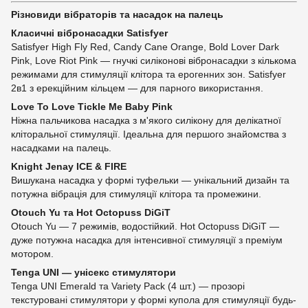
Різновиди вібраторів та насадок на палець
Класичні вібронасадки Satisfyer
Satisfyer High Fly Red, Candy Cane Orange, Bold Lover Dark
Pink, Love Riot Pink — гнучкі силіконові вібронасадки з кількома
режимами для стимуляції клітора та ерогенних зон. Satisfyer
2в1 з ерекційним кільцем — для парного використання.
Love To Love Tickle Me Baby Pink
Ніжна пальчикова насадка з м'якого силікону для делікатної
кліторальної стимуляції. Ідеальна для першого знайомства з
насадками на палець.
Knight Jenay ICE & FIRE
Вишукана насадка у формі туфельки — унікальний дизайн та
потужна вібрація для стимуляції клітора та промежини.
Otouch Yu та Hot Octopuss DiGiT
Otouch Yu — 7 режимів, водостійкий. Hot Octopuss DiGiT —
дуже потужна насадка для інтенсивної стимуляції з преміум
мотором.
Tenga UNI — унісекс стимулятори
Tenga UNI Emerald та Variety Pack (4 шт.) — прозорі
текстуровані стимулятори у формі купола для стимуляції будь-