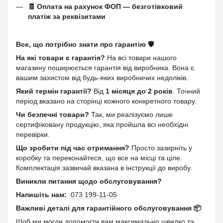
🧾 Оплата на рахунок ФОП — безготівковий
платіж за реквізитами
Все, що потрібно знати про гарантію 🛡️
На які товари є гарантія?
На всі товари нашого
магазину поширюється гарантія від виробника. Вона є
вашим захистом від будь-яких виробничих недоліків.
Який термін гарантії?
Від
1 місяця до 2 років
. Точний
період вказано на сторінці кожного конкретного товару.
Чи безпечні товари?
Так, ми реалізуємо лише
сертифіковану продукцію, яка пройшла всі необхідні
перевірки.
Що зробити під час отримання?
Просто зазирніть у
коробку та переконайтеся, що все на місці та ціле.
Комплектація зазвичай вказана в інструкції до виробу.
Виникли питання щодо обслуговування?
Напишіть нам:
073 199-11-05
Важливі деталі для гарантійного обслуговування 📦
Щоб ми могли допомогти вам максимально швидко та