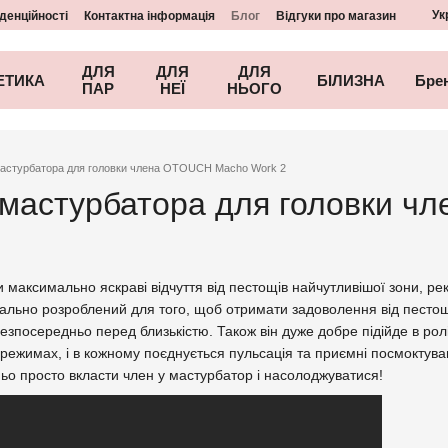
Ук
денційності
Контактна інформація
Блог
Відгуки про магазин
ДЛЯ
ДЛЯ
ДЛЯ
ЕТИКА
БІЛИЗНА
Бре
ПАР
НЕЇ
НЬОГО
мастурбатора для головки члена OTOUCH Macho Work 2
 мастурбатора для головки 
 максимально яскраві відчуття від пестощів найчутливішої зони, р
ьно розроблений для того, щоб отримати задоволення від пестощів
 безпосередньо перед близькістю. Також він дуже добре підійде в р
режимах, і в кожному поєднується пульсація та приємні посмоктуванн
ньо просто вкласти член у мастурбатор і насолоджуватися!