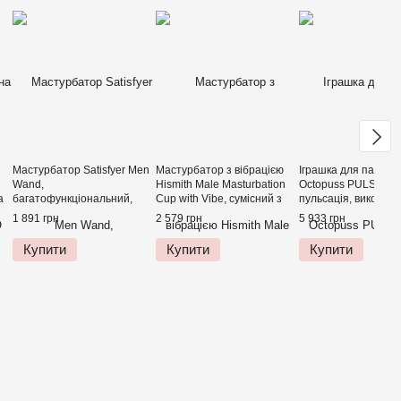
Мастурбатор Satisfyer Men
Мастурбатор з вібрацією
Іграшка для пар Hot
Wand,
Hismith Male Masturbation
Octopuss PULSE DU
а
багатофункціональний,
Cup with Vibe, сумісний з
пульсація, викорис
 20
чудово для пар, вібро-мінет
кріпленням KlicLok
без рук, підходить 
1 891 грн
2 579 грн
5 933 грн
пульт ДК
Купити
Купити
Купити