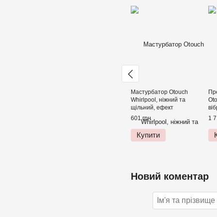
Мастурбатор Otouch
Пр
Whirlpool, ніжний та
Ot
щільний, ефект
віб
всмоктування, підходить
реж
601 грн
1 7
для Otouch DECOR 2
Купити
Новий коментар