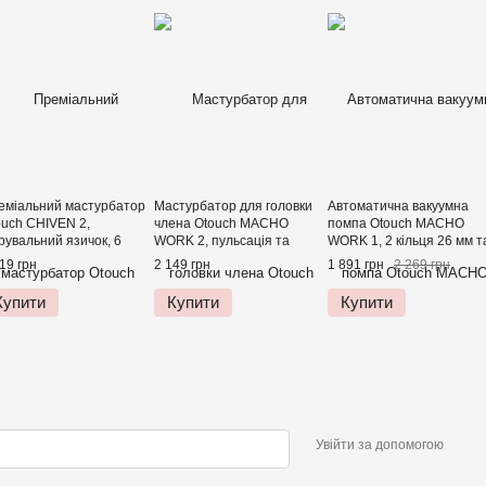
еміальний мастурбатор
Мастурбатор для головки
Автоматична вакуумна
ouch CHIVEN 2,
члена Otouch MACHO
помпа Otouch MACHO
рувальний язичок, 6
WORK 2, пульсація та
WORK 1, 2 кільця 26 мм т
имів роботи, підігрів
посмоктування, 10 режимів
36 мм, LED-індикатор, до
19 грн
2 149 грн
1 891 грн
2 269 грн
см
Купити
Купити
Купити
Увійти за допомогою