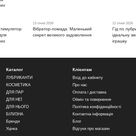
13 січня 2026
12 січня 2026
стимулятор
Вібратор-помада: Маленький
Гід по лубр
 для
секрет великого задоволення
ідеальну зм
них
іграшку
Каталог
Клієнтам
ЛУБРИКАНТИ
Вхід до кабінету
КОСМЕТИКА
Про нас
ДЛЯ ПАР
Оплата і доставка
ДЛЯ НЕЇ
Обмін та повернення
ДЛЯ НЬОГО
Політика конфіденційності
БІЛИЗНА
Контактна інформація
Бренди
Блог
Уцінка
Відгуки про магазин