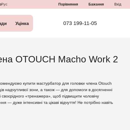
Порівняння
р
Рус
Бажання
Вхід
073 199-11-05
нди
Уцінка
члена OTOUCH Macho Work 2
екомендуємо купити мастурбатор для головки члена Otouch
 надчутливої ​​зони, а також — для допомоги в досягненні
олі своєрідного «тренажера», щоб підвищити чоловічу
я — дуже інтенсивні та цікаві відчуття! Не потрібно навіть