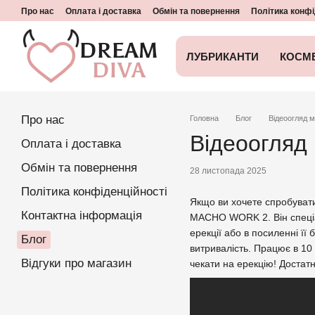
Перейти до основного контенту
Про нас
Оплата і доставка
Обмін та повернення
Політика конфі
ЛУБРИКАНТИ
КОСМ
Про нас
Головна
Блог
Відеоогляд 
Відеоогляд
Оплата і доставка
Обмін та повернення
28 листопада 2025
Політика конфіденційності
Якщо ви хочете спробувати
Контактна інформація
MACHO WORK 2. Він спеціал
ерекції або в посиленні її
Блог
витривалість. Працює в 10 
Відгуки про магазин
чекати на ерекцію! Достат