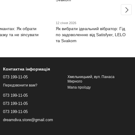
12 січня 2026
икантах: Як обрати
Як вибрати ідеальний вібратор: Гід
азку та не зіпсувати
по задоволенню від Satisfyer, LELO
та Svakom
Контактна інформація
073 199-11-05
Хмельницький, вул. Панаса
Мирного
Передзвонити вам?
Мапа проїзду
073 199-11-05
073 199-11-05
073 199-11-05
dreamdiva.store@gmail.com