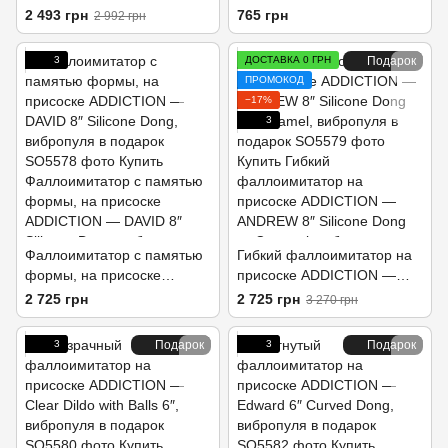
RAINBOW, 20,3 см, силикон
присоске ADDICTION
2 493 грн
765 грн
2 992 грн
Vertical Dong 7″, вибропуля
в подарок
3
ДОСТАВКА 0 ГРН
Подарок
ПРОМОКОД
−17%
3
Фаллоимитатор с памятью
Гибкий фаллоимитатор на
формы, на присоске
присоске ADDICTION —
ADDICTION — DAVID 8″
ANDREW 8″ Silicone Dong
2 725 грн
2 725 грн
3 270 грн
Silicone Dong, вибропуля в
— Caramel, вибропуля в
подарок
подарок
3
Подарок
3
Подарок