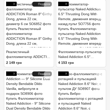
вибропуля в подарок
3
Подарок
3
Реалистичный
Фаллоимитатор-пульсатор
фаллоимитатор ADDICTION
Naked Addiction 6.5″
Roman 8″ Girthy Dong,
Thrusting Dong With
2 149 грн
4 153 грн
длина 22 см, диаметр 6 см
Remote, движения вперед-
назад,пульт
3
Подарок
3