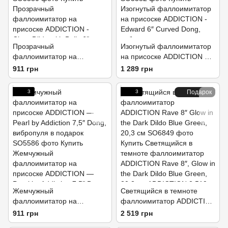
Прозрачный
Изогнутый фаллоимитатор
фаллоимитатор на
на присоске ADDICTION —
присоске ADDICTION —
Edward 6″ Curved Dong,
911 грн
1 289 грн
Clear Dildo with Balls 6″,
вибропуля в подарок
вибропуля в подарок
3
3
Подарок
Жемчужный
Светящийся в темноте
фаллоимитатор на
фаллоимитатор ADDICTION
присоске ADDICTION —
Rave 8″ Glow in the Dark
911 грн
2 519 грн
Pearl by Addiction 7,5″ Dong,
Dildo Blue Green, 20,3 см