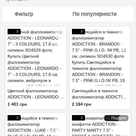
Фильтр
По популярности
3
3
Цветной фаллоимитатор
Светящийся в темноте
ADDICTION - LEONARDO -
фаллоимитатор ADDICTION
7" - 3 COLOURS, 17,8 см,
- BRANDON - 7.5" - PINK
1 401 грн
2 184 грн
силикон
G.I.D. /W PB, 19 см, силикон
3
3
Подарок