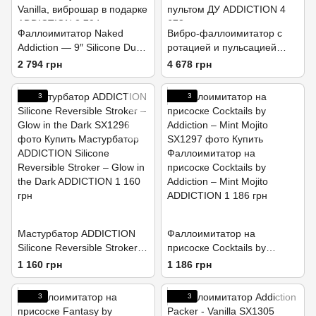
Фаллоимитатор Naked
Вибро-фаллоимитатор с
Addiction — 9″ Silicone Dual
ротацией и пульсацией
Density Bendable Dildo
Naked Addiction 8.6″ Noir, с
2 794 грн
4 678 грн
Vanilla, вибропуля в
пультом ДУ
подарок
3
3
Мастурбатор ADDICTION
Фаллоимитатор на
Silicone Reversible Stroker –
присоске Cocktails by
Glow in the Dark
Addiction – Mint Mojito
1 160 грн
1 186 грн
3
3