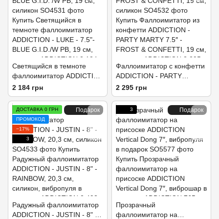
Светящийся в темноте
Фаллоимитатор с конфетти
фаллоимитатор ADDICTION
ADDICTION - PARTY
- LUKE - 7.5" - BLUE G.I.D.
MARTY 7.5″ - FROST &
2 184 грн
2 295 грн
/W PB, 19 см, силикон
CONFETTI, 19 см, силикон
ДОСТАВКА 0 ГРН
Подарок
3
Подарок
ПРОМОКОД
−17%
3
Радужный фаллоимитатор
Прозрачный
ADDICTION - JUSTIN - 8" -
фаллоимитатор на