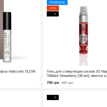
ПРОМОКОД
−17%
3
ijoux Indiscrets SLOW
Гель для стимуляции сосков JO Nip
Titillator Strawberry (30 мл), ментол и
перечная мята
756 грн
907 грн
3