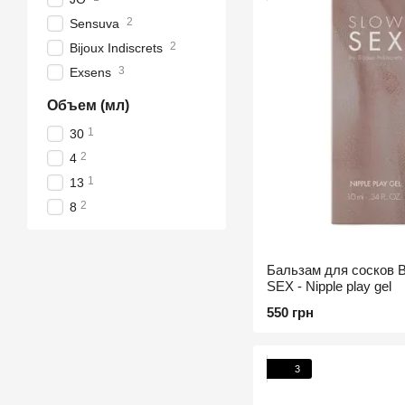
2
Sensuva
2
Bijoux Indiscrets
3
Exsens
Объем (мл)
1
30
2
4
1
13
2
8
Бальзам для сосков B
SEX - Nipple play gel
550 грн
3