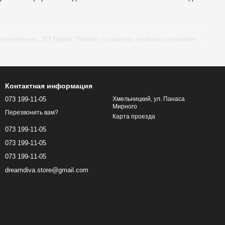
имуляции. JO Nipple Titillator со вкусом клубники сочетает
риантах chocolate mint и strawberry mix, удобный формат
Контактная информация
073 199-11-05
Хмельницкий, ул. Панаса
Мирного
Перезвонить вам?
Карта проезда
ых фигурных упаковках с насыщенными фруктовыми ароматами,
073 199-11-05
073 199-11-05
073 199-11-05
окалывание и эстетичный глянцевый финиш.
dreamdiva.store@gmail.com
 контраст — попробуйте охлаждающие бальзамы Sensuva Nip
ens. Для эстетичного эффекта и лёгкого покалывания — набор