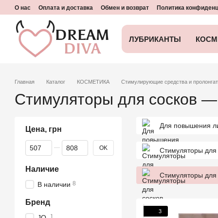
Перейти к основному контенту
О нас
Оплата и доставка
Обмен и возврат
Политика конфиден
ЛУБРИКАНТЫ
КОСМ
Главная
Каталог
КОСМЕТИКА
Стимулирующие средства и пролонга
Стимуляторы для сосков — 
Для повышения л
Цена, грн
От Цена, грн
До Цена, грн
OK
Стимуляторы для 
Наличие
Стимуляторы для 
8
В наличии
Бренд
3
1
JO