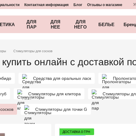
У
циальности
Контактная информация
Блог
Отзывы о магазине
ДЛЯ
ДЛЯ
ДЛЯ
ЕТИКА
БЕЛЬЕ
Брен
ПАР
НЕЕ
НЕГО
торы
Стимуляторы для сосков
купить онлайн с доставкой п
ибидо
Средства для оральных ласк
Пролонгат
губ
Стимуляторы для клитора
Стимуляторы дл
сосков
Стимуляторы для точки G
ДОСТАВКА 0 ГРН