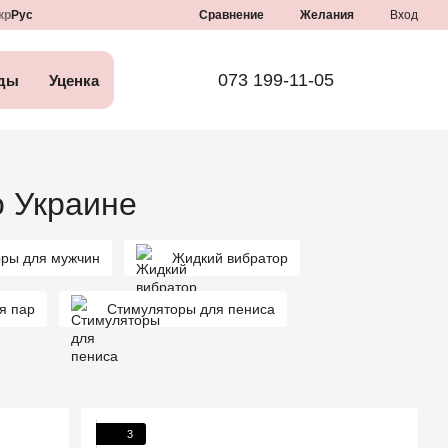
Сравнение
кр
Рус
Желания
Вход
073 199-11-05
ды
Уценка
о Украине
оры для мужчин
Жидкий вибратор
я пар
Стимуляторы для пениса
3