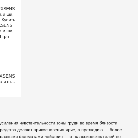
EXSENS
а и ши,
силения чувствительности зоны груди во время близости.
редства делают прикосновения ярче, а прелюдию — более
разными форматами действия — от классических гелей до