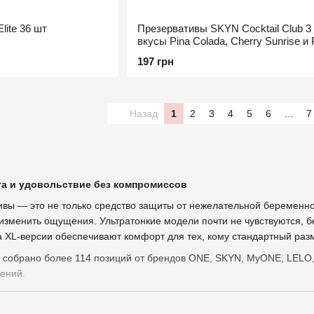
ite 36 шт
Презервативы SKYN Cocktail Club 3 
вкусы Pina Colada, Cherry Sunrise и 
Daiquiri
197 грн
Назад
1
2
3
4
5
6
...
7
а и удовольствие без компромиссов
вы — это не только средство защиты от нежелательной беременнос
изменить ощущения. Ультратонкие модели почти не чувствуются, б
 XL-версии обеспечивают комфорт для тех, кому стандартный разм
 собрано более 114 позиций от брендов ONE, SKYN, MyONE, LELO, 
ений.
ге Dream Diva 😈