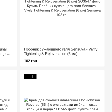
inal
Пробник сужающиего геля Sensuva - Vivify
юще-
Tightening & Rejuvenation (6 мл)
102 грн
3