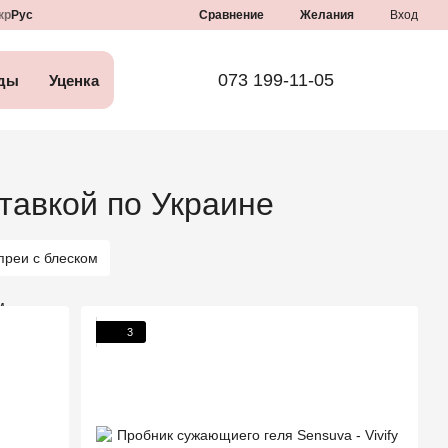
Сравнение
кр
Рус
Желания
Вход
073 199-11-05
ды
Уценка
тавкой по Украине
преи с блеском
3