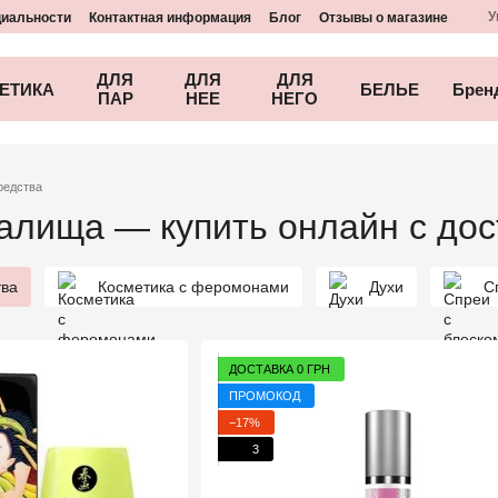
У
циальности
Контактная информация
Блог
Отзывы о магазине
ДЛЯ
ДЛЯ
ДЛЯ
ЕТИКА
БЕЛЬЕ
Брен
ПАР
НЕЕ
НЕГО
редства
алища — купить онлайн с дос
ва
Косметика с феромонами
Духи
С
ДОСТАВКА 0 ГРН
ПРОМОКОД
−17%
3