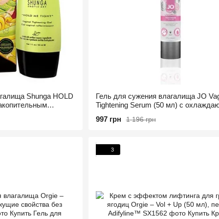
агалища Shunga HOLD
Гель для сужения влагалища JO Vag
накопительным
Tightening Serum (50 мл) с охлажда
вибрирующим эфф.
997 грн
1 196 грн
3