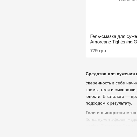
Гель-смазка для суж
Amoreane Tightening G
основание, экстракт 
779 грн
Средства для сужения 
Уверенность в себе начи
кремы, гели и сыворотки
юности. В каталоге — пр
подходом к результату.
Гели и сыворотки мгно
Когда нужен эффект «здес
Vaginal Tightening Seru
первым шагом в знакомс