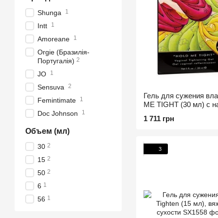
1
Shunga
1
Intt
1
Amoreane
Orgie (Бразилія-
2
Португалія)
1
JO
2
Sensuva
Гель для сужения вл
1
Femintimate
ME TIGHT (30 мл) с 
1
эффектом
Doc Johnson
1 711 грн
Объем (мл)
2
30
3
2
15
2
50
1
6
1
56