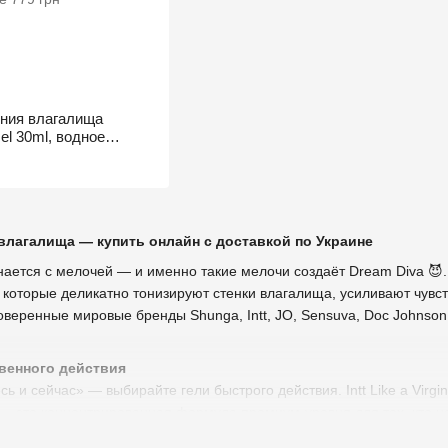
ения влагалища
el 30ml, водное
гамамелиса
влагалища — купить онлайн с доставкой по Украине
нается с мелочей — и именно такие мелочи создаёт Dream Diva 😈
, которые деликатно тонизируют стенки влагалища, усиливают чув
оверенные мировые бренды Shunga, Intt, JO, Sensuva, Doc Johnson
венного действия
ь и сейчас» — выбирайте гели быстрого действия. Intt Like a Virgi
m — это концентрированная формула премиум-уровня для тех, кто це
тве с такими средствами — доступно и эффективно.