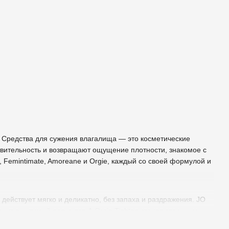
. Средства для сужения влагалища — это косметические
ствительность и возвращают ощущение плотности, знакомое с
, Femintimate, Amoreane и Orgie, каждый со своей формулой и
n действует мягко и деликатно, без запаха и раздражения. JO
нит ощутимый результат. А Orgie Tighten станет отличным