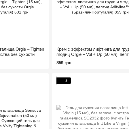
алища Orgie – Tighten
Крем с эффектом лифтинга для гру
йства без сухости
ягодиц Orgie – Vol + Up (50 мл), пеп
Adifyline™
859 грн
3