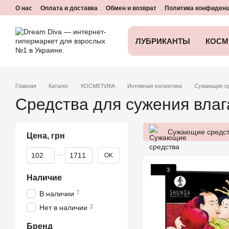
Перейти к основному контенту
О нас
Оплата и доставка
Обмен и возврат
Политика конфиден
ЛУБРИКАНТЫ
КОСМ
Главная
Каталог
КОСМЕТИКА
Интимная косметика
Сужающие с
Средства для сужения влаг
Сужающие средст
Цена, грн
От Цена, грн
До Цена, грн
OK
3
Наличие
7
В наличии
3
Нет в наличии
Бренд