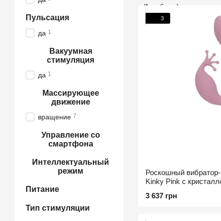
Пульсация
3
1
да
Вакуумная
стимуляция
1
да
Массирующее
движение
7
вращение
Управление со
смартфона
Интеллектуальный
режим
Роскошный вибратор-кр
Kinky Pink с кристал
Питание
мощный
3 637 грн
Тип стимуляции