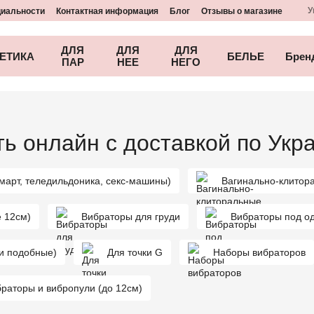
У
циальности
Контактная информация
Блог
Отзывы о магазине
ДЛЯ
ДЛЯ
ДЛЯ
ЕТИКА
БЕЛЬЕ
Брен
ПАР
НЕЕ
НЕГО
ь онлайн с доставкой по Укр
смарт, теледильдоника, секс-машины)
Вагинально-клитор
 12см)
Вибраторы для груди
Вибраторы под о
 и подобные)
Для точки G
Наборы вибраторов
раторы и вибропули (до 12см)