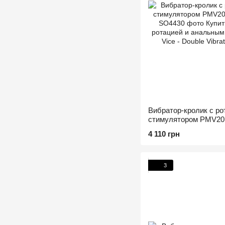
Вибратор-кролик с р
стимулятором PMV20 V
4 110 грн
3