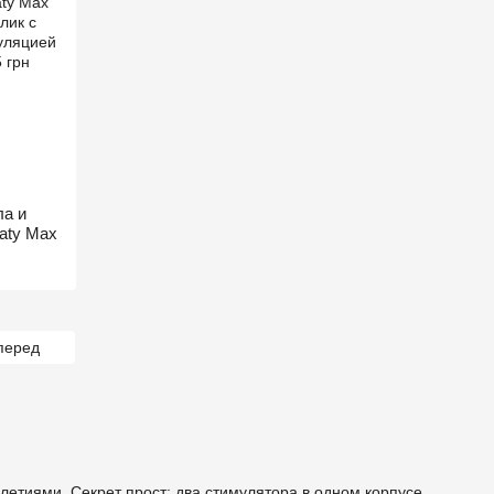
ла и
aty Max
перед
летиями. Секрет прост: два стимулятора в одном корпусе