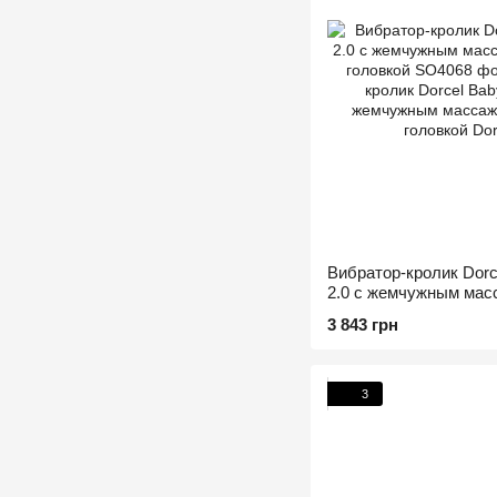
Вибратор-кролик Dorce
2.0 с жемчужным мас
вращающейся головк
3 843 грн
3