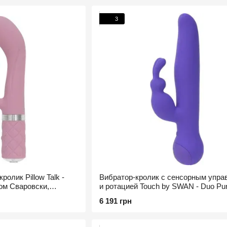
3
олик Pillow Talk -
Вибратор-кролик с сенсорным упра
лом Сваровски,
и ротацией Touch by SWAN - Duo Pur
глубокая вибрация
6 191 грн