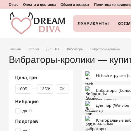
Перейти к основному контенту
О нас
Оплата и доставка
Обмен и возврат
Политика конфиден
ЛУБРИКАНТЫ
КОСМ
Главная
Каталог
ДЛЯ НЕЕ
Вибраторы
Вибраторы-кролики
Вибраторы-кролики — купит
Hi-tech игрушки (
Цена, грн
От Цена, грн
До Цена, грн
OK
Вибраторы (более
Вибрация
Для пар (We-vibe
29
да
Клиторальные виб
Подогрев
5
да