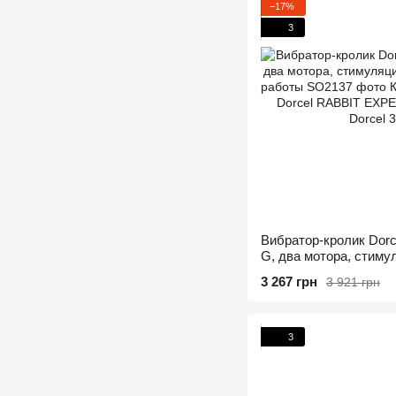
−17%
3
Вибратор-кролик Dor
G, два мотора, стиму
режимов работы
3 267 грн
3 921 грн
3