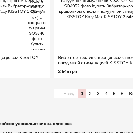
одогревом KISSTOY
Вибратор-кролик с вращением ство
вакуумной стимуляцией KISSTOY K
2 545 грн
Назад
1
2
3
4
5
6
В
войное удовольствие за один раз
лассика среди женских игрушек, не теряющая популярности десяти