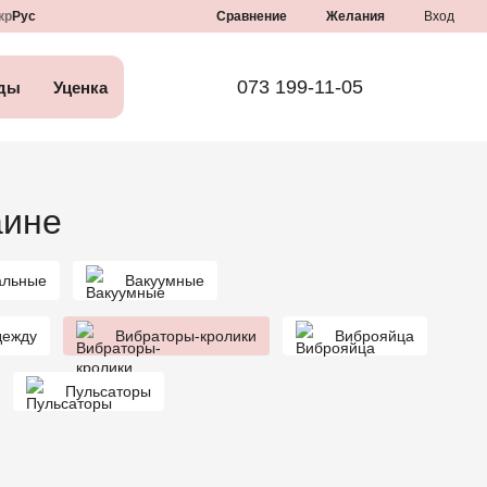
Сравнение
кр
Рус
Желания
Вход
073 199-11-05
ды
Уценка
аине
альные
Вакуумные
дежду
Вибраторы-кролики
Виброяйца
Пульсаторы