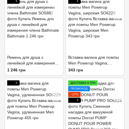
3
3
Ремень для душа с
Вставка-вагина для помпы
линейкой для измерения
Men Powerup Vagina,
члена Bathmate
широкая
1 246 грн
343 грн
3
ДОСТАВКА 0 ГРН
ПРОМОКОД
−17%
3