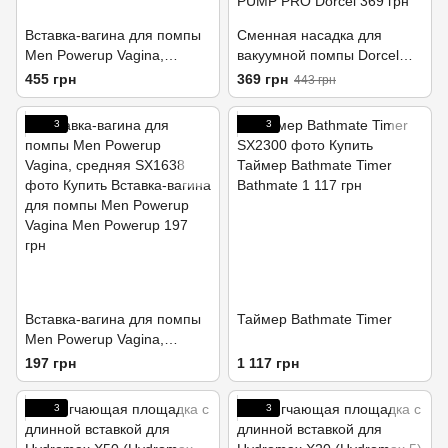
Вставка-вагина для помпы
Сменная насадка для
Men Powerup Vagina,
вакуумной помпы Dorcel
удлиненная
PUMP DONUT POUR
455 грн
369 грн
443 грн
POWER PUMP PRO
3
3
Вставка-вагина для помпы
Таймер Bathmate Timer
Men Powerup Vagina,
средняя
197 грн
1 117 грн
3
3