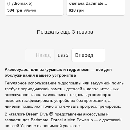
(Hydromax 5)
клапана Bathmate
HydroXtreme
584 грн
618 грн
701 грн
Показать еще 3 товара
Назад
Вперед
1
из 2
Аксессуары для вакуумных и гидропомп — все для
обслуживания вашего устройства
Регулярное использование гидропомпы или вакуумной помпы
требует периодической замены деталей и дополнительных
аксессуаров: клапаны изнашиваются, кольца комфорта
помогают зафиксировать устройство без протекания, а
линейки позволяют точно отслеживать прогресс тренировок.
В каталоге Dream Diva 😈 представлены аксессуары и
запчасти для Bathmate, Dorcel и Men Powerup — с доставкой
по всей Украине в анонимной упаковке.