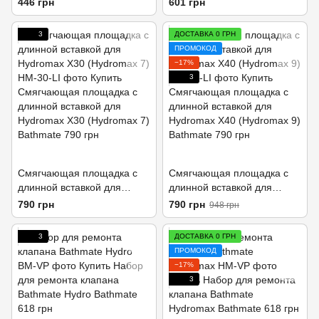
446 грн
601 грн
3
ДОСТАВКА 0 ГРН
ПРОМОКОД
−17%
3
Смягчающая площадка с
Смягчающая площадка с
длинной вставкой для
длинной вставкой для
Hydromax X30 (Hydromax 7)
Hydromax X40 (Hydromax 9)
790 грн
790 грн
948 грн
3
ДОСТАВКА 0 ГРН
ПРОМОКОД
−17%
3