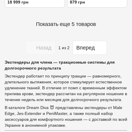
PeniMaster PRO Premium,
18 999 грн
879 грн
содержит ремень
Показать еще 5 товаров
Назад
Вперед
1
из 2
Экстендеры для члена — тракционные системы для
долгосрочного результата
Экстендер работает по принципу тракции — равномерного,
длительного вытяжения, которое стимулирует естественное
удлинение тканей. В отличие от помп с временным эффектом
прилива крови, экстендер рассчитан на регулярное ношение в
течение недель или месяцев для долгосрочного результата.
В каталоге Dream Diva 😈 представлены экстендеры от Male
Edge, Jes-Extender и PeniMaster, а также полный набор
аксессуаров для комфортного ношения — с доставкой по всей
Украине в анонимной упаковке.