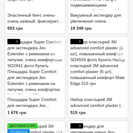
Эластичный бинт, очень-
Вакуумный экстендер для
очень нежный, фиксируется
увеличения члена
сам на себя: как липучка
PeniMaster PRO Hang с
653 грн
19 349 грн
подвешиваемыми грузами
3
3
Площадка Super Comfort
Набор пластырей 3M
для экстендера Jes
advanced comfort plaster (6
Extender с ремешком на
шт), повышенный комфорт
1 676 грн
515 грн
липучке, очень комфортная
ДОСТАВКА 0 ГРН
3
ПРОМОКОД