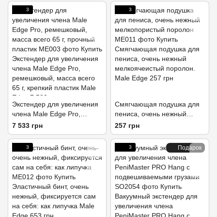
3
3
Экстендер для увеличения
Смягчающая подушка для
члена Male Edge Pro,
пениса, очень нежный
ремешковый, масса всего
мелкопористый поролон
7 533 грн
257 грн
65 г, прочный пластик
3
3
Подарок