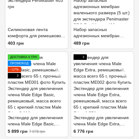
Силиконовая лента
Набор запасных
комфорта для ремешкового
адгезионных мембран
экстендера
маленького размера (5 шт)
403 грн
489 грн
для экстендера Penimaster
PRO
ДОСТАВКА 0 ГРН
3
ПРОМОКОД
−17%
3
Экстендер для увеличения
Экстендер для увеличения
члена Male Edge Basic,
члена Male Edge Extra,
ремешковый, масса всего
ремешковый, масса всего
5 899 грн
6 776 грн
7 078 грн
65 г, прочный пластик
65 г, прочный пластик