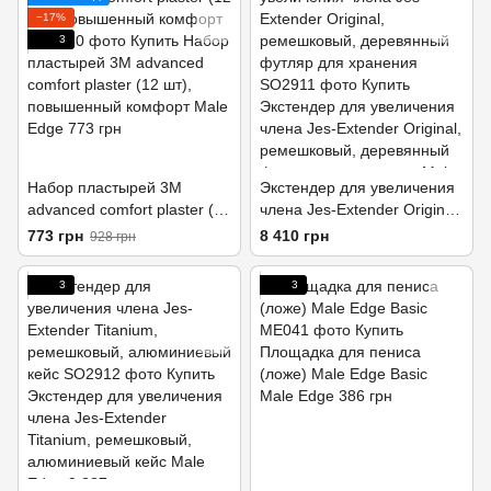
−17%
3
Набор пластырей 3M
Экстендер для увеличения
advanced comfort plaster (12
члена Jes-Extender Original,
шт), повышенный комфорт
ремешковый, деревянный
773 грн
8 410 грн
928 грн
футляр для хранения
3
3