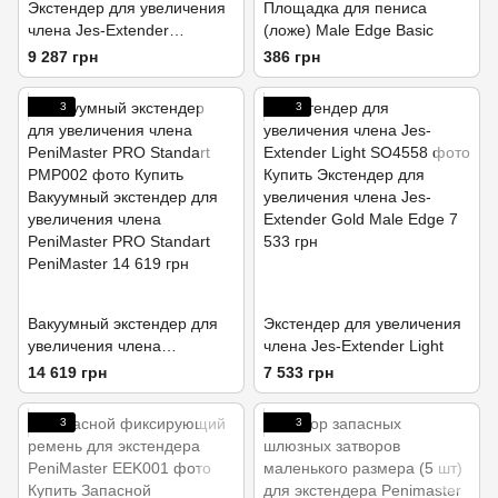
Экстендер для увеличения
Площадка для пениса
члена Jes-Extender
(ложе) Male Edge Basic
Titanium, ремешковый,
9 287 грн
386 грн
алюминиевый кейс
3
3
Вакуумный экстендер для
Экстендер для увеличения
увеличения члена
члена Jes-Extender Light
PeniMaster PRO Standart
14 619 грн
7 533 грн
3
3