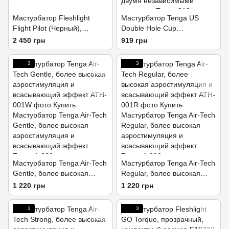
Мастурбатор Fleshlight
Мастурбатор Tenga US
Flight Pilot (Черный),
Double Hole Cup
компактный размер
(двухсторонний большой) с
2 450 грн
919 грн
двумя независимыми
каналами
3
3
Мастурбатор Tenga Air-Tech
Мастурбатор Tenga Air-Tech
Gentle, более высокая
Regular, более высокая
аэростимуляция и
аэростимуляция и
1 220 грн
1 220 грн
всасывающий эффект
всасывающий эффект
3
3