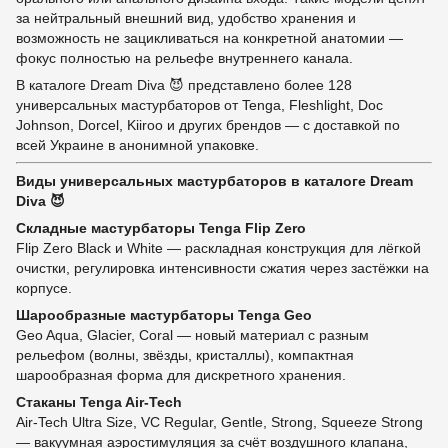
за нейтральный внешний вид, удобство хранения и
возможность не зацикливаться на конкретной анатомии —
фокус полностью на рельефе внутреннего канала.
В каталоге Dream Diva 😈 представлено более 128
универсальных мастурбаторов от Tenga, Fleshlight, Doc
Johnson, Dorcel, Kiiroo и других брендов — с доставкой по
всей Украине в анонимной упаковке.
Виды универсальных мастурбаторов в каталоге Dream
Diva 😈
Складные мастурбаторы Tenga Flip Zero
Flip Zero Black и White — раскладная конструкция для лёгкой
очистки, регулировка интенсивности сжатия через застёжки на
корпусе.
Шарообразные мастурбаторы Tenga Geo
Geo Aqua, Glacier, Coral — новый материал с разным
рельефом (волны, звёзды, кристаллы), компактная
шарообразная форма для дискретного хранения.
Стаканы Tenga Air-Tech
Air-Tech Ultra Size, VC Regular, Gentle, Strong, Squeeze Strong
— вакуумная аэростимуляция за счёт воздушного клапана,