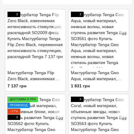
3
3
Мастурбатор Tenga Flip
Мастурбатор Tenga Geo
Zero Black, изменяемая
Aqua, новый материал,
интенсивность стимуляции,
нежные волны, новая
7 137 грн
1 831 грн
раскладной
ступень развития Tenga Egg
ДОСТАВКА 0 ГРН
3
ПРОМОКОД
−17%
3