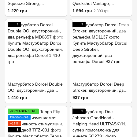
Squeeze Strong,
Quickshot Vantage,
сжимаемый корпус, более
компактный, отлично для
1 220 грн
1 994 грн
2 393 грн
плотный вход
пар и минета
3
3
Мастурбатор Dorcel Double
Мастурбатор Dorcel Deep
OO, двусторонний, два
Stroker, двусторонний, два
рельефа
рельефа
1 410 грн
937 грн
ДОСТАВКА 0 ГРН
3
ПРОМОКОД
−17%
3