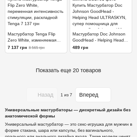
Мастурбатор Tenga Flip
Мастурбатор Doc Johnson
Zero White, изменяемая
GoodHead - Helping Head
интенсивность стимуляции,
ULTRASKYN, супер
7 137 грн
489 грн
8 565 грн
раскладной
помогалочка для минета
Показать еще 20 товаров
Назад
Вперед
1
из 7
Универсальные мастурбаторы — дискретный дизайн без
анатомической формы
Универсальный мастурбатор — это секс-игрушка для мужчин в
форме стакана, шара или капсулы, без вагинального,
орального или анального дизайна входа. Такие модели ценят