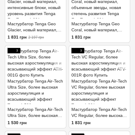
Мастурбатор Tenga Geo
Мастурбатор Tenga Geo
Glacier, новый материал,
Coral, новый материал,
интенсивные блоки, новая
объемные звезды, новая
1 831 грн
1 831 грн
2 197 грн
ступень развития Tenga Egg
ступень развития Tenga Egg
3
3
Мастурбатор Tenga Air-Tech
Мастурбатор Tenga Air-Tech
Ultra Size, более высокая
VC Regular, более высокая
аэростимуляция и
аэростимуляция и
1 530 грн
1 831 грн
всасывающий эффект
всасывающий эффект