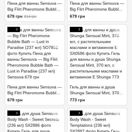
Пена для ванны Sensuva —
Пена для ванны Sensuva —
Big Flirt Pheromone Bubble
Big Flirt Pheromone Bubble
Bath — Sweet Secrets (237
Bath — Sensually Soft (237
679 грн
679 грн
814 грн
мл)
мл)
3
3
Пена для ванны Sensuva —
Гель для ванны и душа
Big Flirt Pheromone Bubble
Shunga Sensual Mint, 370
Bath — Lust in Paradise (237
мл, с растительными
679 грн
773 грн
мл)
маслами и витамином Е
3
3