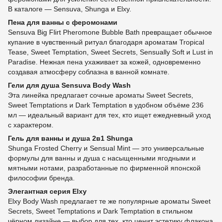
В каталоге — Sensuva, Shunga и Elxy.
Пена для ванны с феромонами
Sensuva Big Flirt Pheromone Bubble Bath превращает обычное
купание в чувственный ритуал благодаря ароматам Tropical
Tease, Sweet Temptation, Sweet Secrets, Sensually Soft и Lust in
Paradise. Нежная пена ухаживает за кожей, одновременно
создавая атмосферу соблазна в ванной комнате.
Гели для душа Sensuva Body Wash
Эта линейка предлагает сочные ароматы Sweet Secrets,
Sweet Temptations и Dark Temptation в удобном объёме 236
мл — идеальный вариант для тех, кто ищет ежедневный уход
с характером.
Гель для ванны и душа 2в1 Shunga
Shunga Frosted Cherry и Sensual Mint — это универсальные
формулы для ванны и душа с насыщенными ягодными и
мятными нотами, разработанные по фирменной японской
философии бренда.
Элегантная серия Elxy
Elxy Body Wash предлагает те же популярные ароматы Sweet
Secrets, Sweet Temptations и Dark Temptation в стильном
чёрном дизайне — выбор для тех, кто ценит эстетику флакона