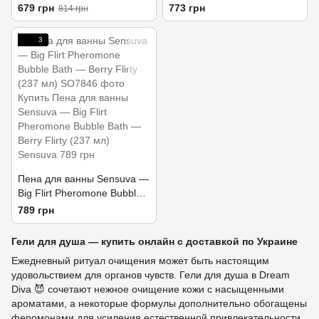
Temptation (236 мл)
мл, с растительными
679 грн
773 грн
814 грн
маслами и витамином Е
3
Пена для ванны Sensuva —
Big Flirt Pheromone Bubble
Bath — Berry Flirty (237 мл)
789 грн
Гели для душа — купить онлайн с доставкой по Украине
Ежедневный ритуал очищения может быть настоящим
удовольствием для органов чувств. Гели для душа в Dream
Diva 😈 сочетают нежное очищение кожи с насыщенными
ароматами, а некоторые формулы дополнительно обогащены
феромонами для усиления естественной привлекательности.