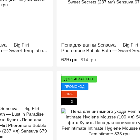
a — Big Flirt
Пена для ванны Sensuva — Big Flirt
h — Sweet Temptation
Pheromone Bubble Bath — Sweet Sec
(237 мл)
679 грн
814 грн
ДОСТАВКА 0 ГРН
ПРОМОКОД
−16%
3