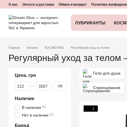
Перейти к основному контенту
О нас
Оплата и доставка
Обмен и возврат
Политика конфиден
ЛУБРИКАНТЫ
КОСМ
Главная
Каталог
КОСМЕТИКА
Регулярный уход за телом
Регулярный уход за телом 
Гели для душа
Цена, грн
От Цена, грн
До Цена, грн
OK
Спринцевание
Наличие
61
В наличии
3
12
Нет в наличии
Бренд