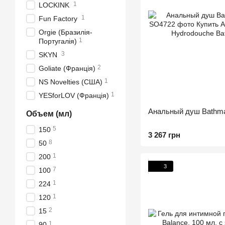
1
LOCKINK
1
Fun Factory
Orgie (Бразилія-
1
Португалія)
3
SKYN
2
Goliate (Франція)
1
NS Novelties (США)
1
YESforLOV (Франція)
Анальный душ Bathma
Объем (мл)
5
150
3 267 грн
8
50
1
200
3
7
100
1
224
1
120
2
15
1
90