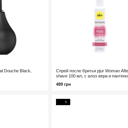
l Douche Black,
Спрей после бритья pjur Woman Afte
shave 100 мл, с алоэ вера и пантено
сушит кожу
489 грн
3