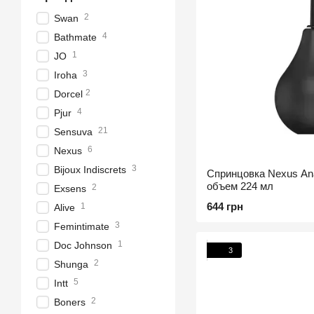
2
Swan
4
Bathmate
1
JO
3
Iroha
2
Dorcel
4
Pjur
21
Sensuva
6
Nexus
3
Bijoux Indiscrets
Спринцовка Nexus Ana
объем 224 мл
2
Exsens
644 грн
1
Alive
3
Femintimate
1
Doc Johnson
3
2
Shunga
5
Intt
2
Boners