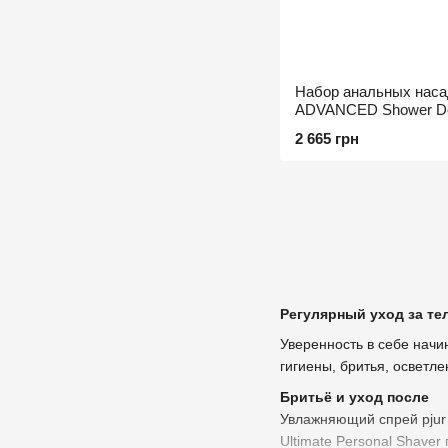
Набор анальных наса
ADVANCED Shower Dou
2 шт
2 665 грн
Регулярный уход за те
Уверенность в себе начи
гигиены, бритья, осветле
Бритьё и уход после
Увлажняющий спрей pjur 
Ultimate Personal Shave