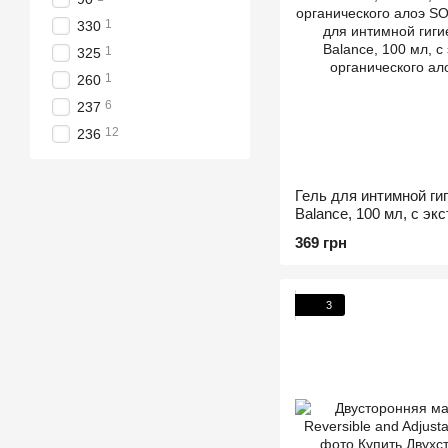
1
330
1
325
1
260
6
237
12
236
Гель для интимной ги
Balance, 100 мл, с эк
органического алоэ
369 грн
3