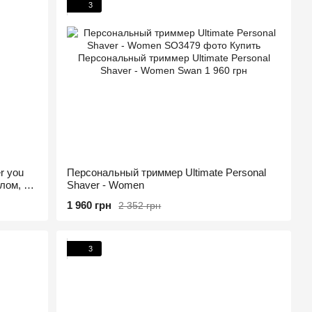
3
r you
Персональный триммер Ultimate Personal
лом, не
Shaver - Women
1 960 грн
2 352 грн
3