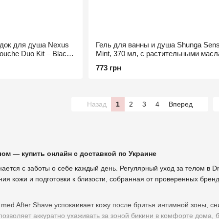
док для душа Nexus
Гель для ванны и душа Shunga Sens
che Duo Kit – Black,
Mint, 370 мл, с растительными масл
витамином Е
773 грн
Назад
1
2
3
4
Вперед
лом — купить онлайн с доставкой по Украине
нается с заботы о себе каждый день. Регулярный уход за телом в 
ния кожи и подготовки к близости, собранная от проверенных брендов 
med After Shave успокаивает кожу после бритья интимной зоны, 
r позволяет аккуратно ухаживать за зоной бикини в комфорте дома,