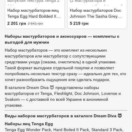
Набор мастурбаторов-яиц
Набор мастурбаторов Doc
Tenga Egg Hard Boilded II
Johnson The Sasha Grey
Pack (6 яиц), плотный TPE,
Experience (2 мастурбатора
2 201 грн
5 219 грн
2 641 грн
выпуклая текстура
и аксессуары)
Наборы мастурбаторов и аксессуаров — комплекты с
выгодой для мужчин
Набор мастурбаторов — это комплект из нескольких
мастурбаторов или мастурбатор с сопутствующими
средствами ухода (смазка, очиститель) в одной упаковке.
Такой формат выгоднее отдельной покупки и позволяет
попробовать несколько текстур сразу — идеально для тех, кто
хочет разнообразить ощущения или сделать подарок.
В каталоге Dream Diva 😈 представлены наборы
мастурбаторов от Tenga, Fleshlight, Doc Johnson, Lovense и
Svakom — с доставкой по всей Украине в анонимной
упаковке.
Виды наборов мастурбаторов в каталоге Dream Diva 😈
Наборы яиц Tenga Egg
Tenga Egg Wonder Pack, Hard Boiled II Pack, Standard 3 Pack,