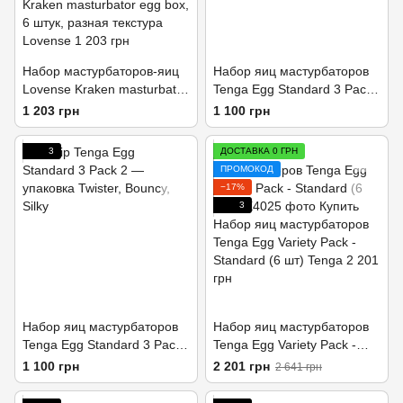
Набор мастурбаторов-яиц
Набор яиц мастурбаторов
Lovense Kraken masturbator
Tenga Egg Standard 3 Pack
egg box, 6 штук, разная
1 (Wavy, Starry, Cubic)
1 203 грн
1 100 грн
текстура
3
ДОСТАВКА 0 ГРН
ПРОМОКОД
−17%
3
Набор яиц мастурбаторов
Набор яиц мастурбаторов
Tenga Egg Standard 3 Pack
Tenga Egg Variety Pack -
2 (Twister, Bouncy, Silky)
Standard (6 шт)
1 100 грн
2 201 грн
2 641 грн