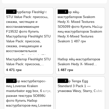
3
3
Мастурбатор Fleshlight STU
Набор яйц-мастурбаторов
Value Pack: присоска,
Svakom Hedy X- Mixed
смазка, чистящее и
Textures
4 471 грн
1 487 грн
восстанавливающее
3
3