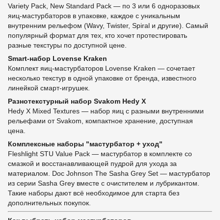
Variety Pack, New Standard Pack — по 3 или 6 одноразовых
яиц-мастурбаторов в упаковке, каждое с уникальным
внутренним рельефом (Wavy, Twister, Spiral и другие). Самый
популярный формат для тех, кто хочет протестировать
разные текстуры по доступной цене.
Smart-набор Lovense Kraken
Комплект яиц-мастурбаторов Lovense Kraken — сочетает
несколько текстур в одной упаковке от бренда, известного
линейкой смарт-игрушек.
Разнотекстурный набор Svakom Hedy X
Hedy X Mixed Textures — набор яиц с разными внутренними
рельефами от Svakom, компактное хранение, доступная
цена.
Комплексные наборы "мастурбатор + уход"
Fleshlight STU Value Pack — мастурбатор в комплекте со
смазкой и восстанавливающей пудрой для ухода за
материалом. Doc Johnson The Sasha Grey Set — мастурбатор
из серии Sasha Grey вместе с очистителем и лубрикантом.
Такие наборы дают всё необходимое для старта без
дополнительных покупок.