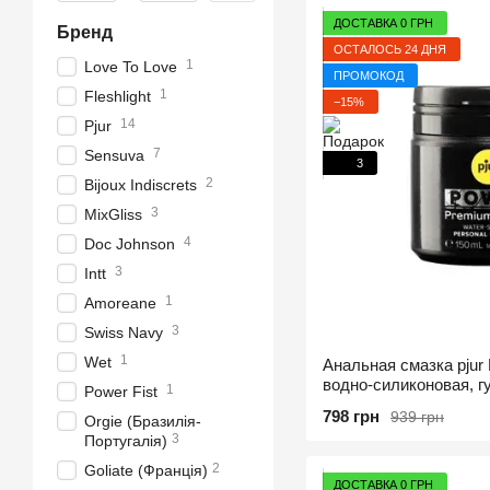
ДОСТАВКА 0 ГРН
Бренд
ОСТАЛОСЬ 24 ДНЯ
1
Love To Love
ПРОМОКОД
1
Fleshlight
−15%
14
Pjur
7
Sensuva
3
2
Bijoux Indiscrets
3
MixGliss
4
Doc Johnson
3
Intt
1
Amoreane
3
Swiss Navy
1
Wet
Анальная смазка pju
водно-силиконовая, г
1
Power Fist
фистинга
798 грн
939 грн
Orgie (Бразилія-
3
Португалія)
2
Goliate (Франція)
ДОСТАВКА 0 ГРН