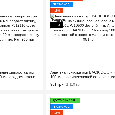
ПРОМОКОД
−15%
3
ная сыворотка pjur
Анальная смазка pjur BACK DOOR R
мл, создает пленку,
100 мл, на силиконовой основе, с м
нная
жожоба
951 грн
1 119 грн
ДОСТАВКА 0 ГРН
ПРОМОКОД
−15%