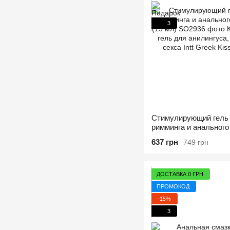
3
Стимулирующий гель 
римминга и анального 
(15 мл)
637 грн
749 грн
ДОСТАВКА 0 ГРН
ПРОМОКОД
−15%
3