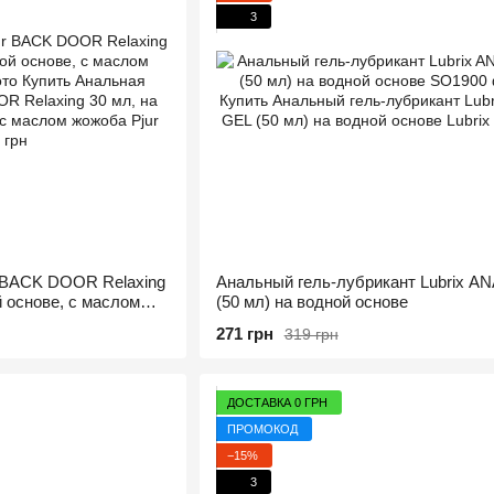
3
r BACK DOOR Relaxing
Анальный гель-лубрикант Lubrix A
й основе, с маслом
(50 мл) на водной основе
271 грн
319 грн
ДОСТАВКА 0 ГРН
ПРОМОКОД
−15%
3