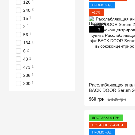
4
120
ПРОМОКОД
3
240
−15%
1
15
1
2
3
1
56
1
134
2
6
1
43
1
473
1
236
1
300
Расслабляющая аналь
BACK DOOR Serum 20 
высококонцентрирова
960 грн
1 129 грн
ДОСТАВКА 0 ГРН
ОСТАЛОСЬ 24 ДНЯ
ПРОМОКОД