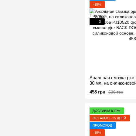
−15%
3
Анальная смазка pju
30 мл, на силиконово
жожоба
458 грн
539 грн
ДОСТАВКА 0 ГРН
ОСТАЛОСЬ 25 ДНЕЙ
ПРОМОКОД
−15%