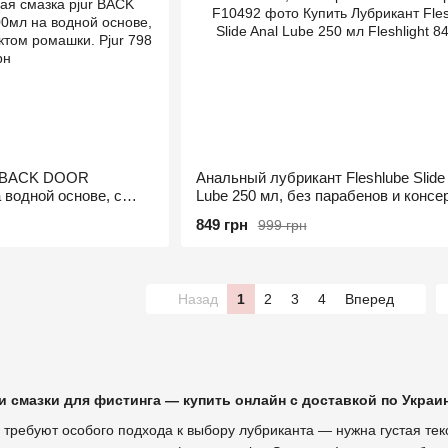
ur BACK DOOR
Анальный лубрикант Fleshlube Slide
 водной основе, с
Lube 250 мл, без парабенов и консе
ктом ромашки
849 грн
999 грн
Назад
1
2
3
4
Вперед
 смазки для фистинга — купить онлайн с доставкой по Украи
 требуют особого подхода к выбору лубриканта — нужна густая те