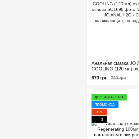
Анальная смазка JO
COOLING (120 мл) о
водной основе
670 грн
789 грн
ДОСТАВКА 0 ГРН
ПРОМОКОД
−15%
3