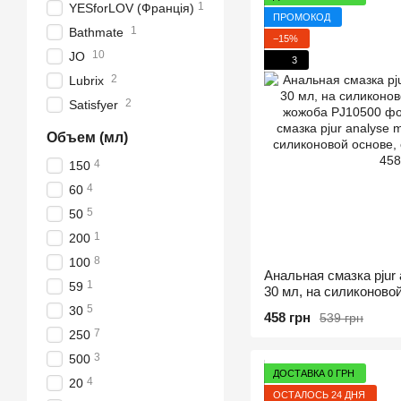
1
YESforLOV (Франція)
ПРОМОКОД
1
Bathmate
−15%
10
JO
3
2
Lubrix
2
Satisfyer
Объем (мл)
4
150
4
60
5
50
1
200
8
100
Анальная смазка pjur 
1
59
30 мл, на силиконово
жожоба
5
30
458 грн
539 грн
7
250
3
500
ДОСТАВКА 0 ГРН
4
20
ОСТАЛОСЬ 24 ДНЯ