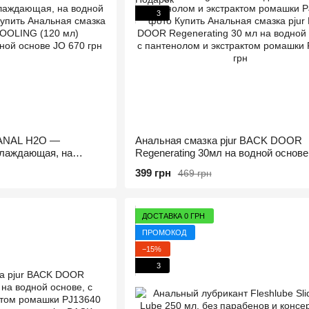
3
 ANAL H2O —
Анальная смазка pjur BACK DOOR
хлаждающая, на
Regenerating 30мл на водной основе
пантенолом и экстрактом ромашки
399 грн
469 грн
ДОСТАВКА 0 ГРН
ПРОМОКОД
−15%
3