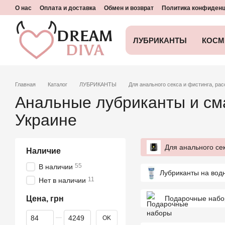
Перейти к основному контенту
О нас
Оплата и доставка
Обмен и возврат
Политика конфиден
ЛУБРИКАНТЫ
КОСМ
Главная
Каталог
ЛУБРИКАНТЫ
Для анального секса и фистинга, р
Анальные лубриканты и сма
Украине
Для анального се
Наличие
55
В наличии
Лубриканты на вод
11
Нет в наличии
Цена, грн
Подарочные наб
От Цена, грн
До Цена, грн
OK