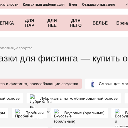
У
циальности
Контактная информация
Блог
Отзывы о магазине
ДЛЯ
ДЛЯ
ДЛЯ
ЕТИКА
БЕЛЬЕ
Брен
ПАР
НЕЕ
НЕГО
асслабляющие средства
зки для фистинга — купить о
кса и фистинга, расслабляющие средства
Смазки для ма
ной основе
Лубриканты на комбинированной основе
оры
Пробники
Вкусовые (оральные)
В