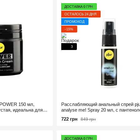
ДОСТАВКА 0 ГРН
ОСТАЛОСЬ 24 ДНЯ
ПРОМОКОД
−15%
3
r POWER 150 мл,
Расслабляющий анальный спрей pju
устая, идеальна для
analyse me! Spray 20 мл, с пантенол
алоэ, концентрированный
722 грн
849 грн
ДОСТАВКА 0 ГРН