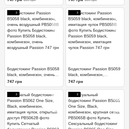
897 грн
897 грн
3
3
Бодистокинг Passion BS058
Бодистокинг Passion BS059
black, комбинезон, очень
black, комбинезон,
воздушный
имитация чулок
747 грн
747 грн
3
3