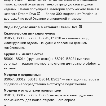
чулок, который охватывает тело от груди до стоп в одном
изделии. Самая популярная категория эротического белья в
каталоге Dream Diva 😈 — более 300 моделей от Passion, с
доставкой по всей Украине в анонимной упаковке.
Виды бодистокингов в каталоге Dream Diva 😈
Классическая имитация чулок
BS053, BS036, BS038, BS045, BS010 — сетчатый узор,
имитирующий отдельные чулки с поясом на цельном
комбинезоне.
Крупная и мелкая сетка
BS001, BS014 (крупная сетка) и BS010, BS021 (мелкая
сеточка) — разная плотность плетения для разного эффекта
на теле.
Модели с подвязками
BS057, BS012, BS013, BS014, BS017 — имитация гартеров и
подвязок непосредственно в структуре бодистокинга.
Модели с открытыми элементами
BS013, BS017, BS062, BS065 — вырезы в зоне груди или
промежности для более откровенного образа.