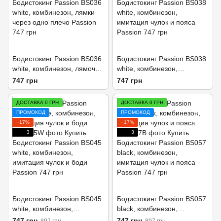
Бодистокинг Passion BS036
Бодистокинг Passion BS038
white, комбинезон, лямочка
white, комбинезон,
через одно плечо
имитация чулок и пояса
747 грн
747 грн
ДОСТАВКА 0 ГРН
ДОСТАВКА 0 ГРН
ПРОМОКОД
ПРОМОКОД
−17%
−17%
3
3
Бодистокинг Passion BS045
Бодистокинг Passion BS057
white, комбинезон,
black, комбинезон,
имитация чулок и боди
имитация чулок и пояса
747 грн
747 грн