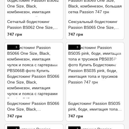
Сетчатый бодистокинг
Сексуальный бодистокинг
Passion BS062 One Size,
Passion BS065 One Size,
Black, комбинезон,
Black, комбинезон, крупная
747 грн
747 грн
имитация чулок, открытый
сетка
доступ
3
3
Бодистокинг Passion BS066
Бодистокинг Passion BS035
One Size, Black,
pink, боди, имитация топа и
комбинезон, имитация
трусиков
747 грн
747 грн
чулок и пояса с гартерами
3
3