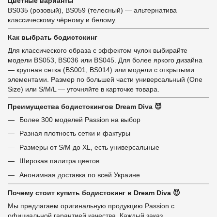
Цветные варианты
BS035 (розовый), BS059 (телесный) — альтернатива
классическому чёрному и белому.
Как выбрать бодистокинг
Для классического образа с эффектом чулок выбирайте
модели BS053, BS036 или BS045. Для более яркого дизайна
— крупная сетка (BS001, BS014) или модели с открытыми
элементами. Размер по большей части универсальный (One
Size) или S/M/L — уточняйте в карточке товара.
Преимущества бодистокингов Dream Diva 😈
Более 300 моделей Passion на выбор
Разная плотность сетки и фактуры
Размеры от S/M до XL, есть универсальные
Широкая палитра цветов
Анонимная доставка по всей Украине
Почему стоит купить бодистокинг в Dream Diva 😈
Мы предлагаем оригинальную продукцию Passion с
официальной гарантией качества. Каждый заказ