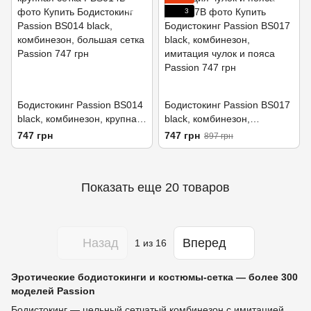
3
Бодистокинг Passion BS014
Бодистокинг Passion BS017
black, комбинезон, крупная
black, комбинезон,
сетка
имитация чулок и пояса
747 грн
747 грн
897 грн
Показать еще 20 товаров
Назад
Вперед
1
из 16
Эротические бодистокинги и костюмы-сетка — более 300
моделей Passion
Бодистокинг — цельный сетчатый комбинезон с имитацией