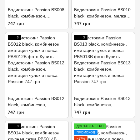
Бодистокинг Passion BS008
Бодистокинг Passion BS010
black, комбинезон,
black, комбинезон, мелкая
имитация чулок и пояса
сеточка
747 грн
747 грн
3
3
Бодистокинг Passion BS012
Бодистокинг Passion BS013
black, комбинезон,
black, комбинезон,
имитация чулок и пояса
имитация чулок и пояса
747 грн
747 грн
3
ДОСТАВКА 0 ГРН
ПРОМОКОД
−17%