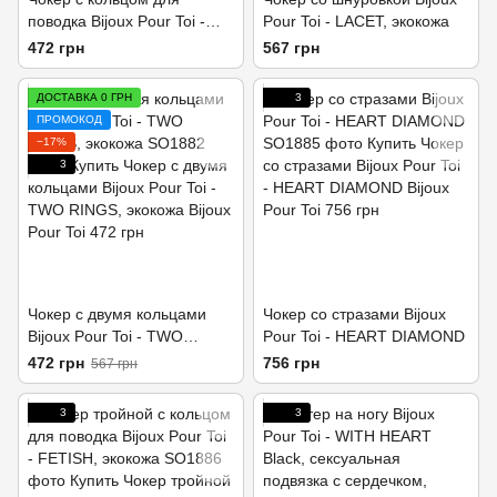
поводка Bijoux Pour Toi -
Pour Toi - LACET, экокожа
FETISH Black, экокожа
472 грн
567 грн
ДОСТАВКА 0 ГРН
3
ПРОМОКОД
−17%
3
Чокер с двумя кольцами
Чокер со стразами Bijoux
Bijoux Pour Toi - TWO
Pour Toi - HEART DIAMOND
RINGS, экокожа
472 грн
756 грн
567 грн
3
3