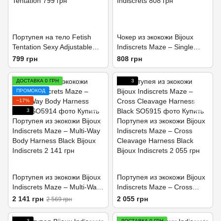
Портупея на тело Fetish
Чокер из экокожи Bijoux
Tentation Sexy Adjustable
Indiscrets Maze – Single
Harness
Choker Black
799 грн
808 грн
ДОСТАВКА 0 ГРН
3
ПРОМОКОД
−17%
3
Портупея из экокожи Bijoux
Портупея из экокожи Bijoux
Indiscrets Maze – Multi-Way
Indiscrets Maze – Cross
Body Harness Black
Cleavage Harness Black
2 141 грн
2 055 грн
2 569 грн
3
ДОСТАВКА 0 ГРН