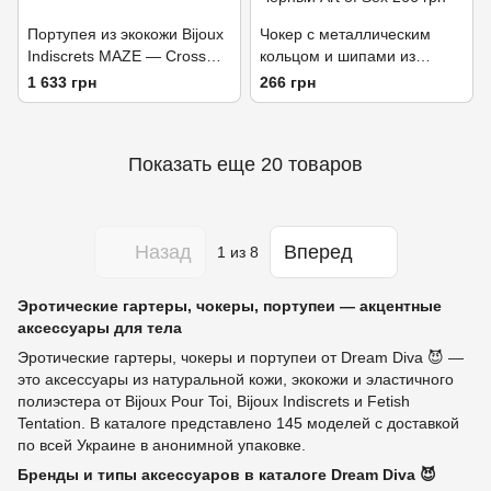
Портупея из экокожи Bijoux
Чокер с металлическим
Indiscrets MAZE — Cross
кольцом и шипами из
Chest Harness Black
натуральной кожи Art of Sex
1 633 грн
266 грн
- Ruby, цвет Черный
Показать еще 20 товаров
Назад
Вперед
1
из 8
Эротические гартеры, чокеры, портупеи — акцентные
аксессуары для тела
Эротические гартеры, чокеры и портупеи от Dream Diva 😈 —
это аксессуары из натуральной кожи, экокожи и эластичного
полиэстера от Bijoux Pour Toi, Bijoux Indiscrets и Fetish
Tentation. В каталоге представлено 145 моделей с доставкой
по всей Украине в анонимной упаковке.
Бренды и типы аксессуаров в каталоге Dream Diva 😈