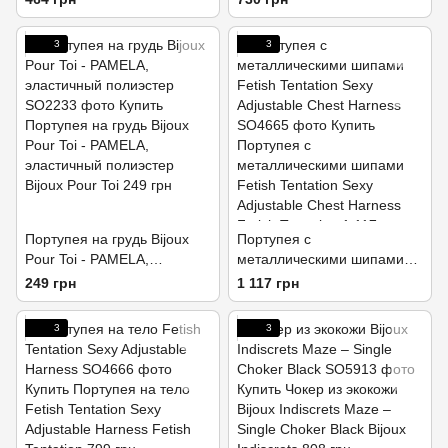
3
3
Портупея на грудь Bijoux
Портупея с
Pour Toi - PAMELA,
металлическими шипами
эластичный полиэстер
Fetish Tentation Sexy
249 грн
1 117 грн
Adjustable Chest Harness
3
3