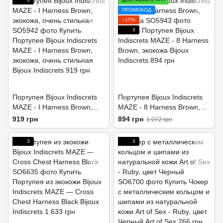
ПРОМОКОД
−17%
3
Портупея Bijoux Indiscrets
Портупея Bijoux Indiscrets
MAZE - I Harness Brown,
MAZE - 8 Harness Brown,
экокожа, очень стильная
экокожа
919 грн
894 грн
1 072 грн
3
3