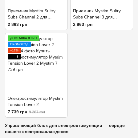
Приемник Mystim Sultry
Приемник Mystim Sultry
Subs Channel 2 для
Subs Channel 3 для
электростимулятора Cluster
электростимулятора Cluster
2 863 грн
2 863 грн
Buster
Buster
ДОСТАВКА 0 ГРН
ПРОМОКОД
−17%
3
Электростимулятор Mystim
Tension Lover 2
7 739 грн
9 287 грн
Управляющий блок для электростимуляции — сердце
вашего электронаслаждения