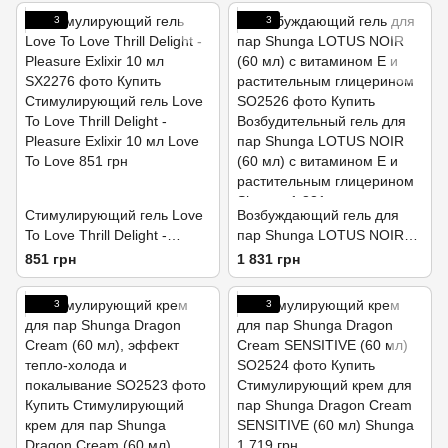
3
3
Стимулирующий гель Love
Возбуждающий гель для
To Love Thrill Delight -
пар Shunga LOTUS NOIR
Pleasure Exlixir 10 мл
(60 мл) с витамином Е и
851 грн
1 831 грн
растительным глицерином
3
3