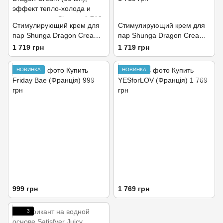
Стимулирующий крем для
Стимулирующий крем для
пар Shunga Dragon Cream
пар Shunga Dragon Cream
(60 мл), эффект тепло-
SENSITIVE (60 мл)
1 719 грн
1 719 грн
холода и покалывание
НОВИНКА
НОВИНКА
999 грн
1 769 грн
3