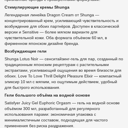
Стимулирующие кремы Shunga
Легендарная линейка Dragon Cream от Shunga —
концентрированный крем, усиливающий чувствительность и
возбуждение для обоих партнёров. Доступен в классической
версии и Sensitive — более мягком варианте для
чувствительной кожи. Оба формата объёмом 60 мл, в
фирменном японском дизайне бренда.
Возбуждающие гели
Shunga Lotus Noir — сенситайзинг-гель для пар, созданный по
традиционным японским рецептурам с растительными
экстрактами, усиливающий ощущения во время близости для
обоих. Love To Love Thrill Delight Pleasure Elixir — компактный
эликсир 10 мл с мягким, но ощутимым действием, удобный
для быстрого использования.
Гели большого объёма на водной основе
Satisfyer Juicy Gel Euphoric Orgasm — гель на водной основе
объёмом 300 мл, разработанный для регулярного
использования парами: экономичная упаковка с
минималистичным составом, подходящая для частого
применения без риска раздражения.