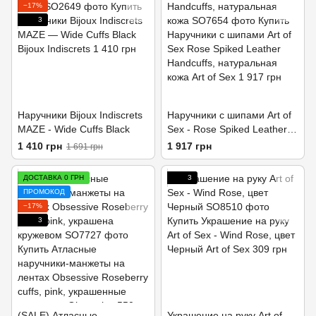
−17%
3
Наручники Bijoux Indiscrets
Наручники с шипами Art of
MAZE - Wide Cuffs Black
Sex - Rose Spiked Leather
Handcuffs, натуральная
1 410 грн
1 917 грн
1 691 грн
кожа
ДОСТАВКА 0 ГРН
3
ПРОМОКОД
−17%
3
(SALE) Атласные
Украшение на руку Art of