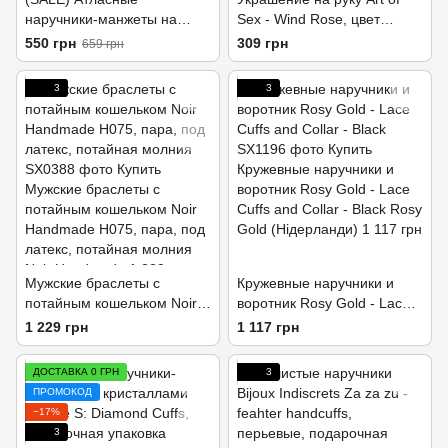
наручники-манжеты на
Sex - Wind Rose, цвет
лентах Obsessive Roseberry
Черный
550 грн
309 грн
659 грн
cuffs, pink, украшена
кружевом
3
3
Мужские браслеты с
Кружевные наручники и
потайным кошельком Noir
воротник Rosy Gold - Lace
Handmade H075, пара, под
Cuffs and Collar - Black
1 229 грн
1 117 грн
латекс, потайная молния
ДОСТАВКА 0 ГРН
3
ПРОМОКОД
−17%
3