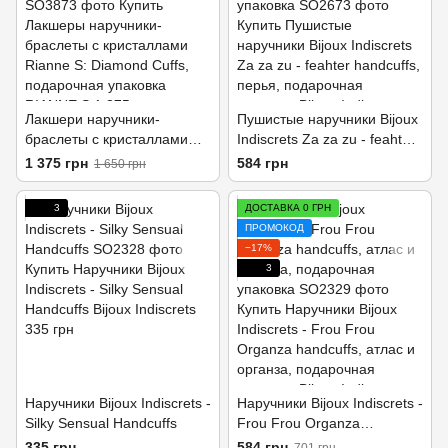
Лакшери наручники-
Пушистые наручники Bijoux
браслеты с кристаллами
Indiscrets Za za zu - feahter
Rianne S: Diamond Cuffs,
handcuffs, перьевые,
1 375 грн
584 грн
1 650 грн
подарочная упаковка
подарочная упаковка
3
ДОСТАВКА 0 ГРН
ПРОМОКОД
−17%
3
Наручники Bijoux Indiscrets -
Наручники Bijoux Indiscrets -
Silky Sensual Handcuffs
Frou Frou Organza
handcuffs, атлас и органза,
335 грн
584 грн