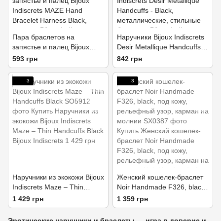
Пара браслетов на
Наручники Bijoux Indiscrets
запястье и палец Bijoux
Desir Metallique Handcuffs -
Indiscrets MAZE Hand
Silver, металлические,
593 грн
842 грн
Bracelet Harness Brown,
стильные браслеты
экокожа
3
3
Наручники из экокожи Bijoux
Женский кошелек-браслет
Indiscrets Maze – Thin
Noir Handmade F326, black,
Handcuffs Black
под кожу, рельефный узор,
1 429 грн
1 359 грн
карман на молнии
Эротические наручники и браслеты — игра в доверие и