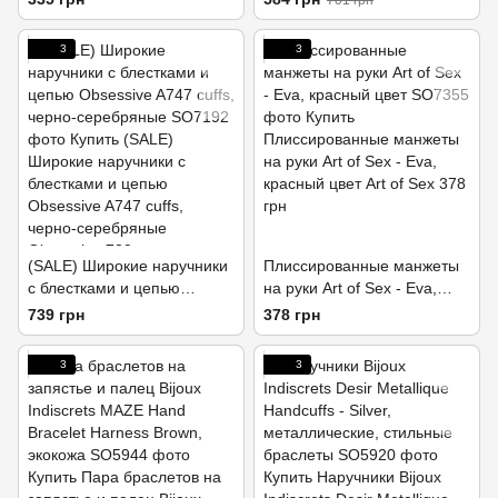
701 грн
подарочная упаковка
3
3
(SALE) Широкие наручники
Плиссированные манжеты
с блестками и цепью
на руки Art of Sex - Eva,
Obsessive A747 cuffs,
красный цвет
739 грн
378 грн
черно-серебряные
3
3