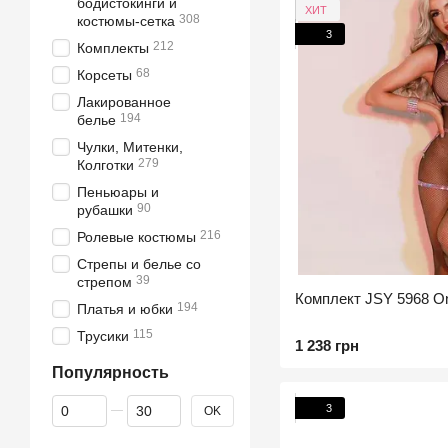
бодистокинги и
ХИТ
308
костюмы-сетка
3
212
Комплекты
68
Корсеты
Лакированное
194
белье
Чулки, Митенки,
279
Колготки
Пеньюары и
90
рубашки
216
Ролевые костюмы
Стрепы и белье со
39
стрепом
Комплект JSY 5968 O
194
Платья и юбки
115
Трусики
1 238 грн
Популярность
От Популярность
До Популярность
3
OK