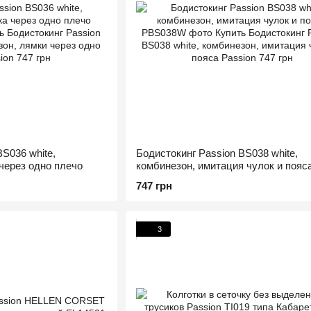
S036 white,
Бодистокинг Passion BS038 white,
через одно плечо
комбинезон, имитация чулок и пояс
747 грн
3