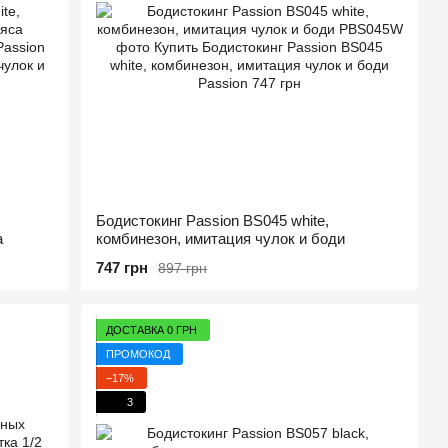
Бодистокинг Passion BS045 white,
а
комбинезон, имитация чулок и боди
747 грн
897 грн
ДОСТАВКА 0 ГРН
ПРОМОКОД
−17%
3