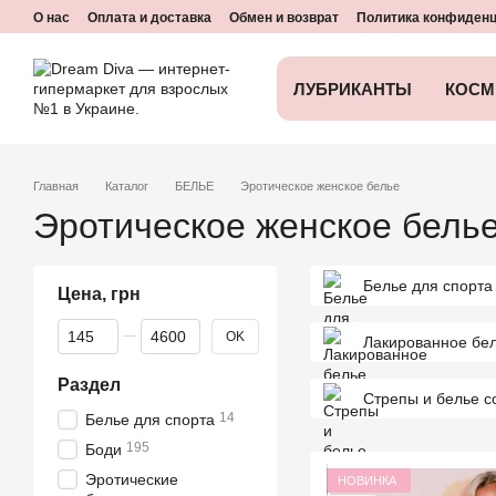
Перейти к основному контенту
О нас
Оплата и доставка
Обмен и возврат
Политика конфиден
ЛУБРИКАНТЫ
КОСМ
Главная
Каталог
БЕЛЬЕ
Эротическое женское белье
Эротическое женское белье
Белье для спорта
Цена, грн
От Цена, грн
До Цена, грн
OK
Лакированное бе
Раздел
Стрепы и белье с
14
Белье для спорта
195
Боди
Эротические
НОВИНКА