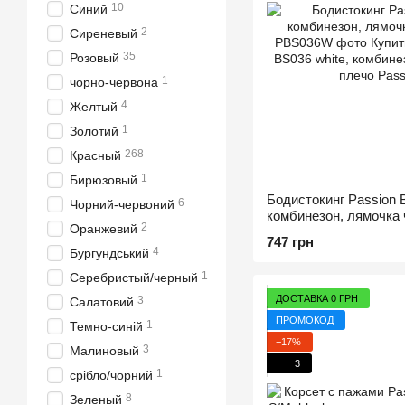
10
Синий
2
Сиреневый
35
Розовый
1
чорно-червона
4
Желтый
1
Золотий
268
Красный
1
Бирюзовый
Бодистокинг Passion B
6
Чорний-червоний
комбинезон, лямочка 
2
Оранжевий
747 грн
4
Бургундський
1
Серебристый/черный
ДОСТАВКА 0 ГРН
3
Салатовий
ПРОМОКОД
1
Темно-синій
−17%
3
Малиновый
3
1
срібло/чорний
8
Зеленый