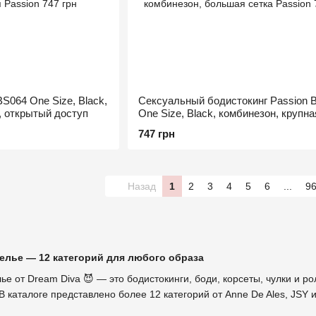
S064 One Size, Black,
Сексуальный бодистокинг Passion 
, открытый доступ
One Size, Black, комбинезон, крупна
747 грн
Назад
1
2
3
4
5
6
...
9
елье — 12 категорий для любого образа
ье от Dream Diva 😈 — это бодистокинги, боди, корсеты, чулки и 
 каталоге представлено более 12 категорий от Anne De Ales, JSY и