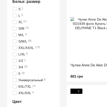
Белье: размер
1
S
3
L
57
XL
74
S/M
4
M/L
86
S/M/L
176
XXL/XXXL
6
L/XL
1
1/2
Чулки Anne De Ales 
24
3/4
18
5
601 грн
8
Универсальный
14
6XL/7XL
3
4
4XL/5XL
Цвет