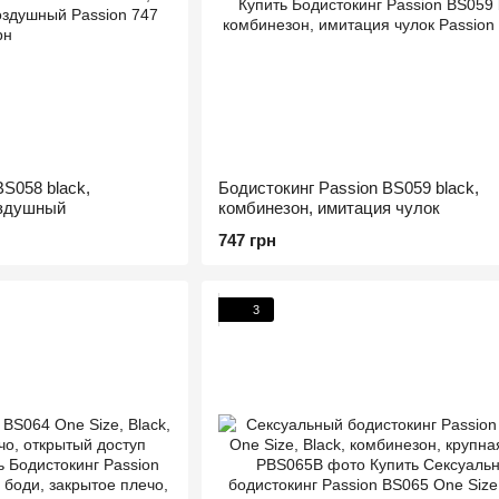
BS058 black,
Бодистокинг Passion BS059 black,
оздушный
комбинезон, имитация чулок
747 грн
3