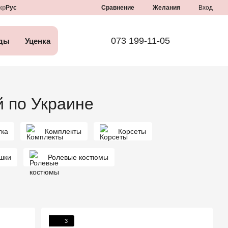
Сравнение
кр
Рус
Желания
Вход
073 199-11-05
ды
Уценка
й по Украине
тка
Комплекты
Корсеты
шки
Ролевые костюмы
3