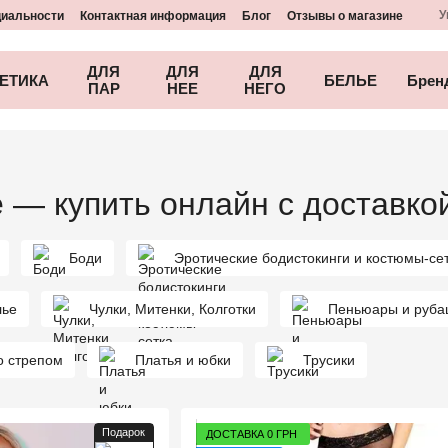
У
циальности
Контактная информация
Блог
Отзывы о магазине
ДЛЯ
ДЛЯ
ДЛЯ
ЕТИКА
БЕЛЬЕ
Брен
ПАР
НЕЕ
НЕГО
 — купить онлайн с доставко
Боди
Эротические бодистокинги и костюмы-се
лье
Чулки, Митенки, Колготки
Пеньюары и руба
о стрепом
Платья и юбки
Трусики
Подарок
ДОСТАВКА 0 ГРН