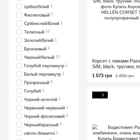
1
срібло/білий
7
Фиолетовый
1
Сріблястий/Білий
10
Телесный
1
Золотий/Білий
2
Бронзовый
13
Черный/белый
Корсет с пажами Pa
1
Голубой перламутр
S/M, black, трусики, 
1
Белый перламутр
1 573 грн
1 888 грн
2
Прозрачный
1
Голубий
3
1
Чорний-золотий
1
Червоний-червоний
1
Чорний-фіолетовий
5
Черный/красный
1
світло-блакитні