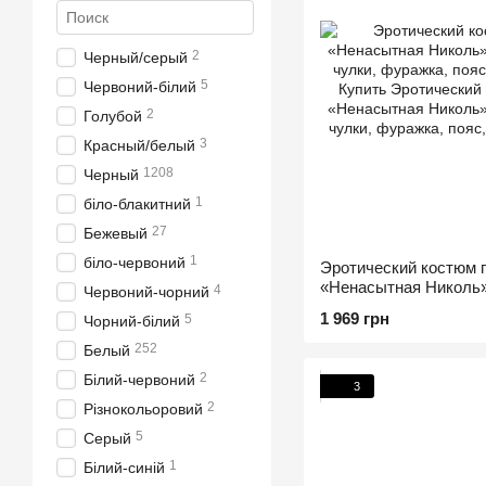
2
Черный/серый
5
Червоний-білий
2
Голубой
3
Красный/белый
1208
Черный
1
біло-блакитний
27
Бежевый
1
біло-червоний
Эротический костюм 
«Ненасытная Николь» 
4
Червоний-чорний
боди, чулки, фуражка
1 969 грн
5
Чорний-білий
252
Белый
2
Білий-червоний
3
2
Різнокольоровий
5
Серый
1
Білий-синій