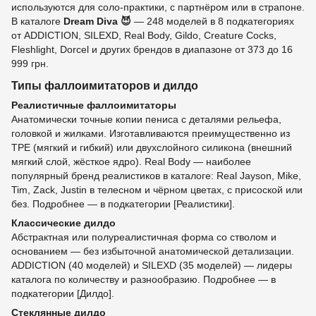
используются для соло-практики, с партнёром или в страпоне.
В каталоге
Dream Diva 😈
— 248 моделей в 8 подкатегориях
от ADDICTION, SILEXD, Real Body, Gildo, Creature Cocks,
Fleshlight, Dorcel и других брендов в диапазоне от 373 до 16
999 грн.
Типы фаллоимитаторов и дилдо
Реалистичные фаллоимитаторы
Анатомически точные копии пениса с деталями рельефа,
головкой и жилками. Изготавливаются преимущественно из
TPE (мягкий и гибкий) или двухслойного силикона (внешний
мягкий слой, жёсткое ядро). Real Body — наиболее
популярный бренд реалистиков в каталоге: Real Jayson, Mike,
Tim, Zack, Justin в телесном и чёрном цветах, с присоской или
без. Подробнее — в подкатегории [Реалистики].
Классические дилдо
Абстрактная или полуреалистичная форма со стволом и
основанием — без избыточной анатомической детализации.
ADDICTION (40 моделей) и SILEXD (35 моделей) — лидеры
каталога по количеству и разнообразию. Подробнее — в
подкатегории [Дилдо].
Стеклянные дилдо