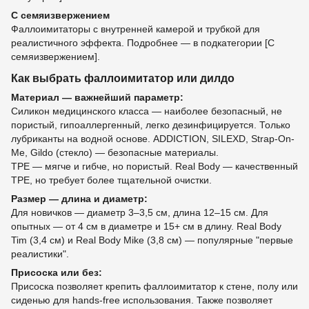
С семяизвержением
Фаллоимитаторы с внутренней камерой и трубкой для
реалистичного эффекта. Подробнее — в подкатегории [С
семяизвержением].
Как выбрать фаллоимитатор или дилдо
Материал — важнейший параметр:
Силикон медицинского класса — наиболее безопасный, не
пористый, гипоаллергенный, легко дезинфицируется. Только
лубриканты на водной основе. ADDICTION, SILEXD, Strap-On-
Me, Gildo (стекло) — безопасные материалы.
TPE — мягче и гибче, но пористый. Real Body — качественный
TPE, но требует более тщательной очистки.
Размер — длина и диаметр:
Для новичков — диаметр 3–3,5 см, длина 12–15 см. Для
опытных — от 4 см в диаметре и 15+ см в длину. Real Body
Tim (3,4 см) и Real Body Mike (3,8 см) — популярные "первые
реалистики".
Присоска или без:
Присоска позволяет крепить фаллоимитатор к стене, полу или
сиденью для hands-free использования. Также позволяет