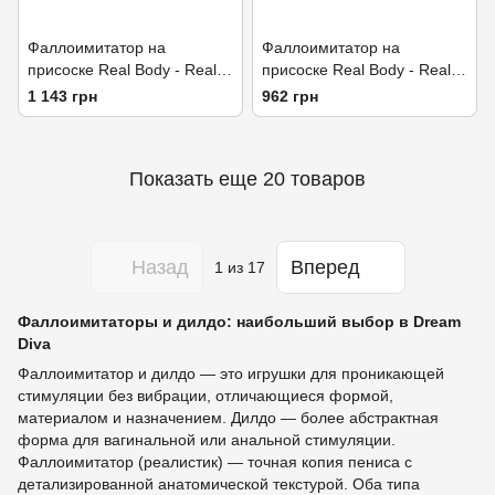
Фаллоимитатор на
Фаллоимитатор на
присоске Real Body - Real
присоске Real Body - Real
Bruce Black, TPE, диаметр
Jayson Black, TPE, диаметр
1 143 грн
962 грн
4,2см
4см
Показать еще 20 товаров
Назад
Вперед
1
из 17
Фаллоимитаторы и дилдо: наибольший выбор в Dream
Diva
Фаллоимитатор и дилдо — это игрушки для проникающей
стимуляции без вибрации, отличающиеся формой,
материалом и назначением. Дилдо — более абстрактная
форма для вагинальной или анальной стимуляции.
Фаллоимитатор (реалистик) — точная копия пениса с
детализированной анатомической текстурой. Оба типа