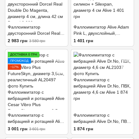
Фаллоимитатор
Фаллоимитатор Alive Adam
двусторонний Dorcel Real
Pink L, двухслойный,
Double Do Magenta,
силикон+ Silexpan, диаметр
2 983 грн
1 401 грн
3 580 грн
диаметр 4см, длина 42см
4см
ДОСТАВКА 0 ГРН
ПРОМОКОД
−17%
Фаллоимитатор с
Фаллоимитатор с
вибрацией и ротацией Alive
вибрацией Alive Dr.No, ПВХ,
Cesar Vibro Plus
диаметр 4,6 см
3 001 грн
1 874 грн
3 601 грн
FutureSkyn, диаметр 3,5см,