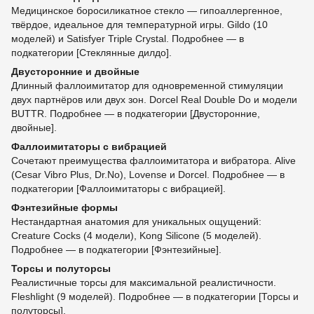
Медицинское боросиликатное стекло — гипоаллергенное,
твёрдое, идеальное для температурной игры. Gildo (10
моделей) и Satisfyer Triple Crystal. Подробнее — в
подкатегории [Стеклянные дилдо].
Двусторонние и двойные
Длинный фаллоимитатор для одновременной стимуляции
двух партнёров или двух зон. Dorcel Real Double Do и модели
BUTTR. Подробнее — в подкатегории [Двусторонние,
двойные].
Фаллоимитаторы с вибрацией
Сочетают преимущества фаллоимитатора и вибратора. Alive
(Cesar Vibro Plus, Dr.No), Lovense и Dorcel. Подробнее — в
подкатегории [Фаллоимитаторы с вибрацией].
Фэнтезийные формы
Нестандартная анатомия для уникальных ощущений:
Creature Cocks (4 модели), Kong Silicone (5 моделей).
Подробнее — в подкатегории [Фэнтезийные].
Торсы и полуторсы
Реалистичные торсы для максимальной реалистичности.
Fleshlight (9 моделей). Подробнее — в подкатегории [Торсы и
полуторсы].