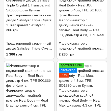
Трехсторонний стеклянный
Фаллоимитатор с
дилдо Satisfyer Triple Crystal
подвижной крайней плотью
1 Transparent
Real Body - Real JO,
1 306 грн
2 235 грн
диаметр 4см, TPE
ДОСТАВКА 0 ГРН
ПРОМОКОД
−17%