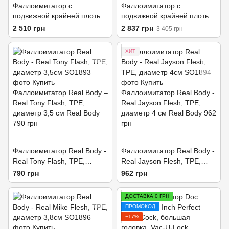
Фаллоимитатор с
Фаллоимитатор с
подвижной крайней плотью
подвижной крайней плотью
Real Body — Real Brad,
Real Body - Real Max,
2 510 грн
2 837 грн
3 405 грн
диаметр 4 см, TPE
диаметр 4,3см, TPE
ХИТ
Фаллоимитатор Real Body -
Фаллоимитатор Real Body -
Real Tony Flash, TPE,
Real Jayson Flesh, TPE,
диаметр 3,5см
диаметр 4см
790 грн
962 грн
ДОСТАВКА 0 ГРН
ПРОМОКОД
−17%