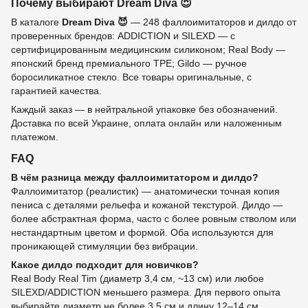
Почему выбирают Dream Diva 😈
В каталоге
Dream Diva 😈
— 248 фаллоимитаторов и дилдо от
проверенных брендов: ADDICTION и SILEXD — с
сертифицированным медицинским силиконом; Real Body —
японский бренд премиального TPE; Gildo — ручное
боросиликатное стекло. Все товары оригинальные, с
гарантией качества.
Каждый заказ — в нейтральной упаковке без обозначений.
Доставка по всей Украине, оплата онлайн или наложенным
платежом.
FAQ
В чём разница между фаллоимитатором и дилдо?
Фаллоимитатор (реалистик) — анатомически точная копия
пениса с деталями рельефа и кожаной текстурой. Дилдо —
более абстрактная форма, часто с более ровным стволом или
нестандартным цветом и формой. Оба используются для
проникающей стимуляции без вибрации.
Какое дилдо подходит для новичков?
Real Body Real Tim (диаметр 3,4 см, ~13 см) или любое
SILEXD/ADDICTION меньшего размера. Для первого опыта
выбирайте диаметр не более 3,5 см и длину 12–14 см.