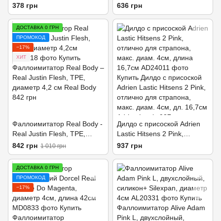
диаметр 3,4см
диаметр 3,7см
378 грн
636 грн
ДОСТАВКА 0 ГРН
ПРОМОКОД
−17%
ХИТ
Фаллоимитатор Real Body -
Дилдо с присоской Adrien
Real Justin Flesh, TPE,
Lastic Hitsens 2 Pink,
диаметр 4,2см
отлично для страпона,
842 грн
937 грн
1 010 грн
макс. диам. 4см, длина
16,7см
ДОСТАВКА 0 ГРН
ПРОМОКОД
−17%