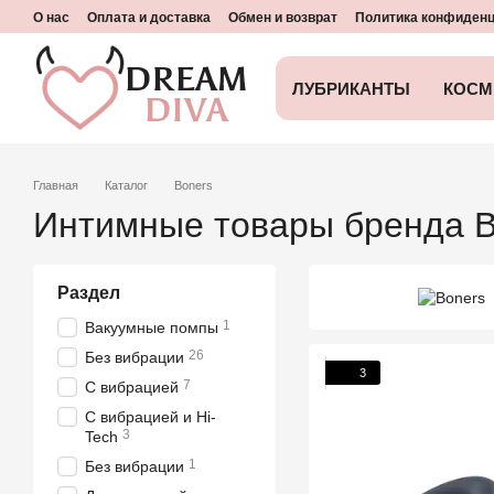
Перейти к основному контенту
О нас
Оплата и доставка
Обмен и возврат
Политика конфиден
ЛУБРИКАНТЫ
КОСМ
Главная
Каталог
Boners
Интимные товары бренда B
Раздел
1
Вакуумные помпы
26
Без вибрации
3
7
С вибрацией
С вибрацией и Hi-
3
Tech
1
Без вибрации