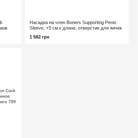
b
Насадка на член Boners Supporting Penis
имов
Sleeve, +5 см к длине, отверстие для яичек
1 582 грн