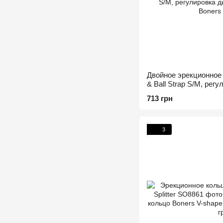
Двойное эрекционное
& Ball Strap S/M, рег
3,5–5,5 см
713 грн
3