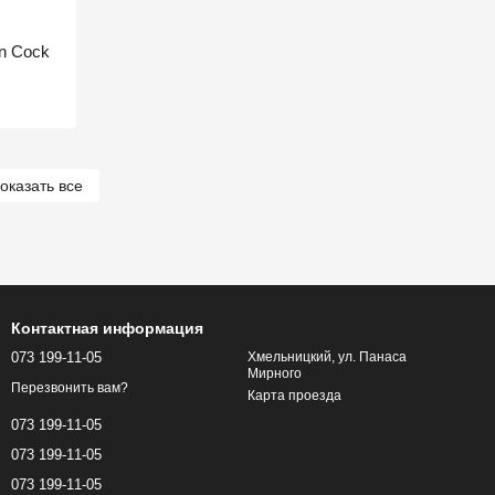
n Cock
оказать все
Контактная информация
073 199-11-05
Хмельницкий, ул. Панаса
Мирного
Перезвонить вам?
Карта проезда
073 199-11-05
073 199-11-05
073 199-11-05