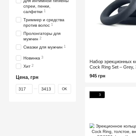
Для интимной гигиены
спреи, пенки,
1
салфетки
Триммер и средства
1
против волос
Пролонгаторы для
2
мужчин
1
Смазки для мужчин
3
Новинка
Набор эрекционных ко
2
Хит
Cock Ring Set – Grey, 3
945 грн
Цена, грн
От Цена, грн
До Цена, грн
OK
3