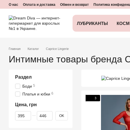
Перейти к основному контенту
О нас
Оплата и доставка
Обмен и возврат
Политика конфиден
ЛУБРИКАНТЫ
КОСМ
Главная
Каталог
Caprice Lingerie
Интимные товары бренда Ca
Раздел
5
Боди
6
Платья и юбки
3
Цена, грн
От Цена, грн
До Цена, грн
OK