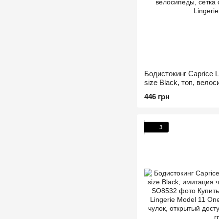
Бодистокинг Caprice L
size Black, топ, велос
стразами
446 грн
3