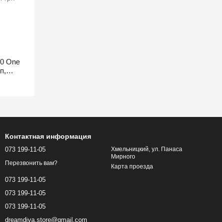
10 One
п,
Контактная информация
073 199-11-05
Хмельницкий, ул. Панаса
Мирного
Перезвонить вам?
Карта проезда
073 199-11-05
073 199-11-05
073 199-11-05
dreamdiva.store@gmail.com