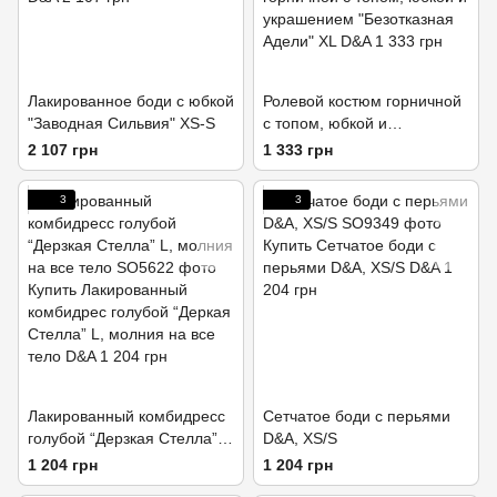
Лакированное боди с юбкой
Ролевой костюм горничной
"Заводная Сильвия" XS-S
с топом, юбкой и
украшением “Безотказная
2 107 грн
1 333 грн
Адели” XL
3
3
Лакированный комбидресс
Сетчатое боди с перьями
голубой “Дерзкая Стелла”
D&A, XS/S
L, молния на все тело
1 204 грн
1 204 грн