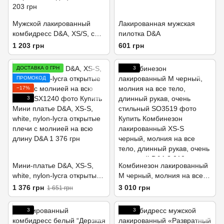
Мужской лакированный
Лакированная мужская
комбидресс D&A, XS/S, с
пилотка D&A
лампасами, открытые
1 203 грн
601 грн
ягодицы
ДОСТАВКА 0 ГРН
3
ПРОМОКОД
−17%
3
Мини-платье D&A, XS-S,
Комбинезон лакированный
white, nylon-lycra открытые
M черный, молния на все
плечи с молнией на всю
тело, длинный рукав, очень
1 376 грн
3 010 грн
1 651 грн
длину
стильный
3
3