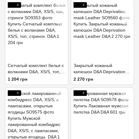
3
3
Сетчатый комплект белья с
Закрытый кожаный
воланами D&A, XS/S, топ,
капюшон D&A Deprivation
стринги
mask Leather
1 204 грн
2 270 грн
3
3