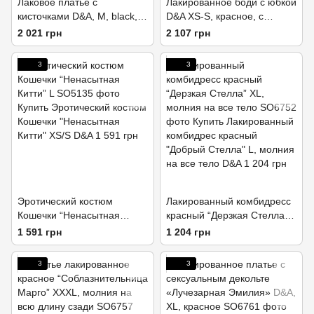
Лаковое платье с
Лакированное боди с юбкой
кисточками D&A, M, black,
D&A XS-S, красное, с
обтягивающее, открытая
застежкой
2 021 грн
2 107 грн
грудь
3
3
Эротический костюм
Лакированный комбидресс
Кошечки “Ненасытная
красный “Дерзкая Стелла”
Китти” L
XL, молния на все тело
1 591 грн
1 204 грн
3
3