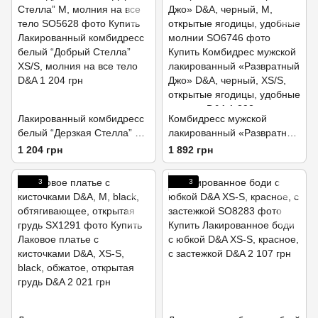
Лакированный комбидресс
Комбидресс мужской
белый “Дерзкая Стелла” M,
лакированный «Развратный
молния на все тело
Джо» D&A, черный, М,
1 204 грн
1 892 грн
открытые ягодицы, удобные
молнии
3
3