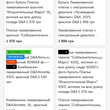
Платье лакированное
Лакированное платье с
красное “Соблазнительница
сексуальным декольте
Марго” XXXL, молния на
«Лучезарная Эмилия» D&A,
1 376 грн
1 806 грн
всю длину сзади
XL, красное
ДОСТАВКА 0 ГРН
3
ПРОМОКОД
−17%
3
Комбинезон лакированный
Платье лакированное
D&A Annette, XL, красный
черное “Соблазнительница
Марго” XXXL, молния на