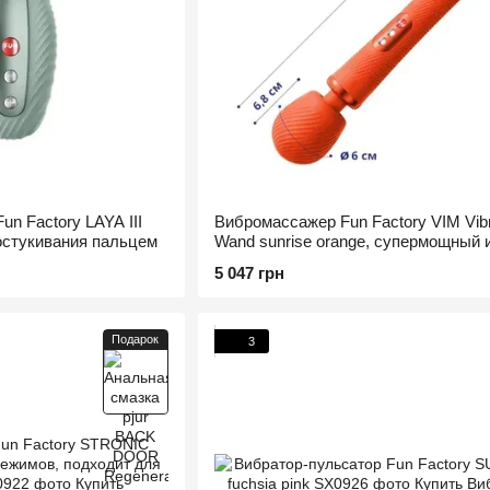
n Factory LAYA III
Вибромассажер Fun Factory VIM Vibr
остукивания пальцем
Wand sunrise orange, супермощный 
легкий, до 6 часов работы
5 047 грн
Подарок
3