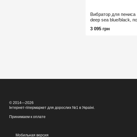
Вибратор для пениса
deep sea blue/black, 
игр
3 095 грн
© 2014—2026
Інтернет-гіпермаркет для дорослих №1 в Україні.
Принимаем к оплате
Мобильная версия