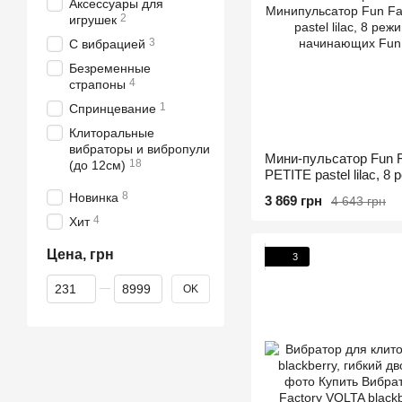
Аксессуары для
2
игрушек
3
С вибрацией
Безременные
4
страпоны
1
Спринцевание
Клиторальные
вибраторы и вибропули
Мини-пульсатор Fun 
18
(до 12см)
PETITE pastel lilac, 8
для начинающих
8
Новинка
3 869 грн
4 643 грн
4
Хит
Цена, грн
3
От Цена, грн
До Цена, грн
OK