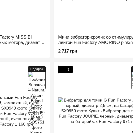
Factory MISS BI
Мини вибратор-кролик со стимули
имых мотора, диаметр
лентой Fun Factory AMORINO pink/n
yellow, лента съемная
2 717 грн
Подарок
3