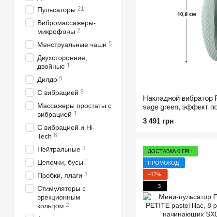
21
Пульсаторы
Вибромассажеры-
2
микрофоны
5
Менструальные чаши
Двухсторонние,
1
двойные
5
Дилдо
8
С вибрацией
Накладной вибратор Fu
Массажеры простаты с
sage green, эффект п
1
вибрацией
3 491 грн
С вибрацией и Hi-
6
Tech
3
Нейтральные
ДОСТАВКА 0 ГРН
1
Цепочки, бусы
ПРОМОКОД
3
−17%
Пробки, плаги
3
Стимуляторы с
эрекционным
2
кольцом