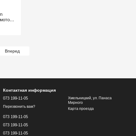
un
 мотора,
Вперед
Контактная информация
073 199-11-05
Хмельницкий, ул. Панаса
Мирного
Перезвонить вам?
Карта проезда
073 199-11-05
073 199-11-05
073 199-11-05