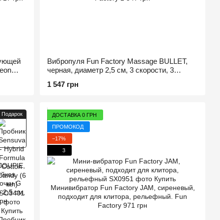
рующей
Вибропуля Fun Factory Massage BULLET,
eon
черная, диаметр 2,5 см, 3 скорости, 3
рисунка вибрации
1 547 грн
Подарок
ДОСТАВКА 0 ГРН
ПРОМОКОД
−17%
3