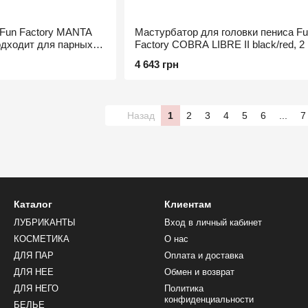
 Fun Factory MANTA
Мастурбатор для головки пениса F
подходит для парных
Factory COBRA LIBRE II black/red, 2
игра без рук
4 643 грн
Назад
1
2
3
4
5
6
...
7
Каталог
Клиентам
ЛУБРИКАНТЫ
Вход в личный кабинет
КОСМЕТИКА
О нас
ДЛЯ ПАР
Оплата и доставка
ДЛЯ НЕЕ
Обмен и возврат
ДЛЯ НЕГО
Политика
конфиденциальности
БЕЛЬЕ