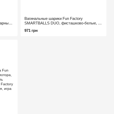
Вагинальные шарики Fun Factory
арный,
SMARTBALLS DUO, фисташково-белые, 2
шт, диаметр 3,2 и 3,6 см
971 грн