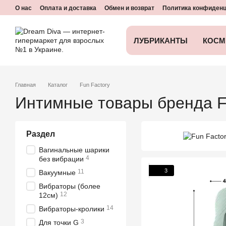
Перейти к основному контенту
О нас
Оплата и доставка
Обмен и возврат
Политика конфиден
ЛУБРИКАНТЫ
КОСМ
Главная
Каталог
Fun Factory
Интимные товары бренда F
Раздел
Вагинальные шарики
4
без вибрации
3
11
Вакуумные
Вибраторы (более
12
12см)
14
Вибраторы-кролики
3
Для точки G