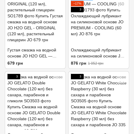
−17%
3
Густая смазка на водной
Охлаждающий лубрикант
основе JO H2O GEL —
на силиконовой основе JO
ORIGINAL (120 мл),
PREMIUM — COOLING (60
679 грн
876 грн
1 052 грн
растительный глицерин
мл)
3
3