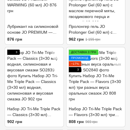
Лубрикант на силиконовой
Пролонгер гель JO
основе JO PREMIUM —
Prolonger Gel (60 мл) с
WARMING (60 мл)
маслом перечной мяты,
876 грн
962 грн
1 155 грн
гвоздичного перца и
пачулей
3
ДОСТАВКА 0 ГРН
ПРОМОКОД
−17%
3
Набор JO Tri-Me Triple Pack
Набор JO Tri-Me Triple Pack
— Classics (3×30 мл)
— Flavors (3×30 мл) три
водная, силиконовая и
разных вкуса оральных
902 грн
808 грн
969 грн
вкусовая смазки
смазок