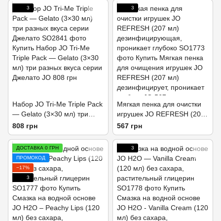
3
3
Набор JO Tri-Me Triple Pack
Мягкая пенка для очистки
— Gelato (3×30 мл) три
игрушек JO REFRESH (207
разных вкуса серии
мл) дезинфицирующая,
808 грн
567 грн
Джелато
проникает глубоко
ДОСТАВКА 0 ГРН
3
ПРОМОКОД
−17%
3