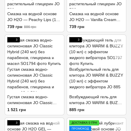
Смазка на водной основе
Смазка на водной основе
JO H2O — Peachy Lips (120
JO H2O — Vanilla Cream
мл) без сахара,
(120 мл) без сахара,
739 грн
739 грн
886 грн
растительный глицерин
растительный глицерин
3
3
Густая смазка водно-
Возбуждающий гель для
силиконовая JO Classic
клитора JO WARM & BUZZY
Hybrid (240 мл) без
(10 мл) с эффектом
1 521 грн
885 грн
парабенов, глицерина и
жидкого вибратора
масел
3
ДОСТАВКА 0 ГРН
ПРОМОКОД