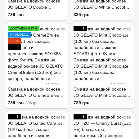
Смазка на водной основе
Смазка на водной основе
JO GELATO Double
JO GELATO White Chocolate
Chocolate (120 мл) без
Raspberry (30 мл) без
739 грн
335 грн
сахара, парабенов и
сахара и парабенов
гликоля
ДОСТАВКА 0 ГРН
3
ПРОМОКОД
−17%
3
Смазка на водной основе
Смазка на водной основе
JO GELATO CremeBrulee
JO GELATO Mint Chocolate
(120 мл) без сахара,
(120 мл) без сахара,
739 грн
739 грн
886 грн
парабенов и
парабенов и гликоля
пропиленгликоля
3
3