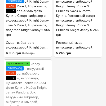
ПРОМОКОД
−17%
3
Смарт-вибратор с
Роскошный смарт-
видеокамерой Knight Jenay
пульсатор с вибрацией
True & Pure I, 10 режимов,
Knight Jenay Prince &
6 965 грн
5 245 грн
8 358 грн
подогрев
Princess
ДОСТАВКА 0 ГРН
ПРОМОКОД
−15%
3