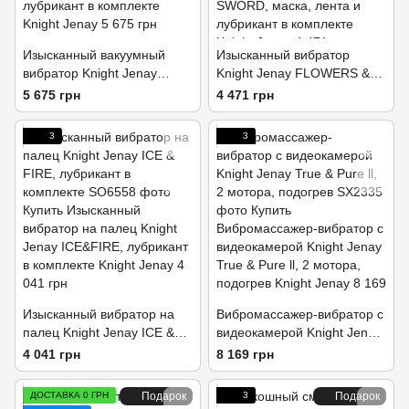
Изысканный вакуумный
Изысканный вибратор
вибратор Knight Jenay
Knight Jenay FLOWERS &
SOUL & DESIRE, лубрикант
SWORD, маска, лента и
5 675 грн
4 471 грн
в комплекте
лубрикант в комплекте
3
3
Изысканный вибратор на
Вибромассажер-вибратор с
палец Knight Jenay ICE &
видеокамерой Knight Jenay
FIRE, лубрикант в
True & Pure ll, 2 мотора,
4 041 грн
8 169 грн
комплекте
подогрев
ДОСТАВКА 0 ГРН
Подарок
3
Подарок