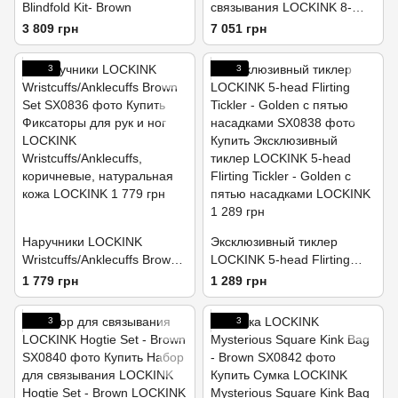
Blindfold Kit- Brown
связывания LOCKINK 8-
Bondage-Straps Restraint
3 809 грн
7 051 грн
Set - Brown
3
3
Наручники LOCKINK
Эксклюзивный тиклер
Wristcuffs/Anklecuffs Brown
LOCKINK 5-head Flirting
Set
Tickler - Golden с пятью
1 779 грн
1 289 грн
насадками
3
3