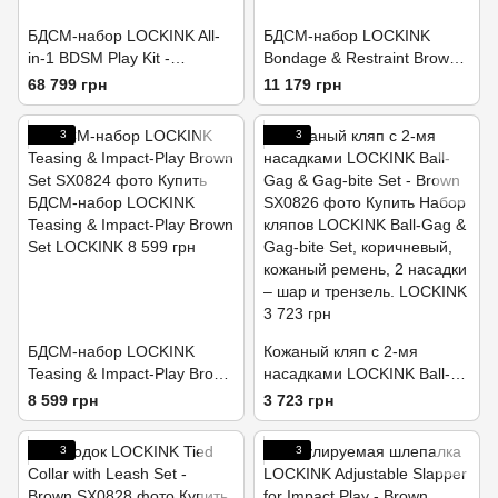
БДСМ-набор LOCKINK All-
БДСМ-набор LOCKINK
in-1 BDSM Play Kit -
Bondage & Restraint Brown
Crocodile Leather
Set
68 799 грн
11 179 грн
3
3
БДСМ-набор LOCKINK
Кожаный кляп с 2-мя
Teasing & Impact-Play Brown
насадками LOCKINK Ball-
Set
Gag & Gag-bite Set - Brown
8 599 грн
3 723 грн
3
3