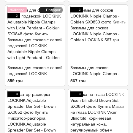
Heavy Pendant - Golden
Clamps with Heavy Pendant
- Golden
НОВИНКА
Подарок
3
3
Зажимы для сосков с легкой
Зажимы для сосков
подвеской LOCKINK
LOCKINK Nipple Clamps -
Adjustable Nipple Clamps
Golden
859 грн
567 грн
with Light Pendant - Golden
3
3