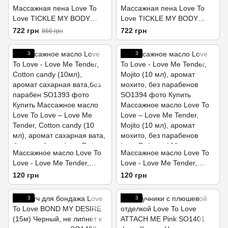
Массажная пена Love To
Массажная пена Love To
Love TICKLE MY BODY
Love TICKLE MY BODY
Passion Fruit (150 мл)
Cotton candy (150 мл)
722 грн
722 грн
866 грн
увлажняющая
увлажняющая
3
3
Массажное масло Love To
Массажное масло Love To
Love - Love Me Tender,
Love - Love Me Tender,
Cotton candy (10мл),
Mojito (10 мл), аромат
120 грн
120 грн
аромат сахарная вата,без
мохито, без парабенов
парабен
3
3