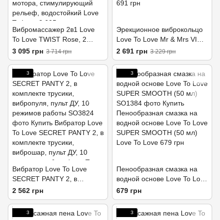
Вибромассажер 2в1 Love
Эрекционное виброкольцо
To Love TWIST Rose, 2
Love To Love Mr & Mrs VIBE
мотора, стимулирующий
с пультом ДУ
3 095 грн
2 691 грн
3 714 грн
3 229 грн
рельеф, водостойкий
3
3
Вибратор Love To Love
Пенообразная смазка на
SECRET PANTY 2, в
водной основе Love To Love
комплекте трусики,
SUPER SMOOTH (50 мл)
2 562 грн
679 грн
вибропуля, пульт ДУ, 10
режимов работы
3
3