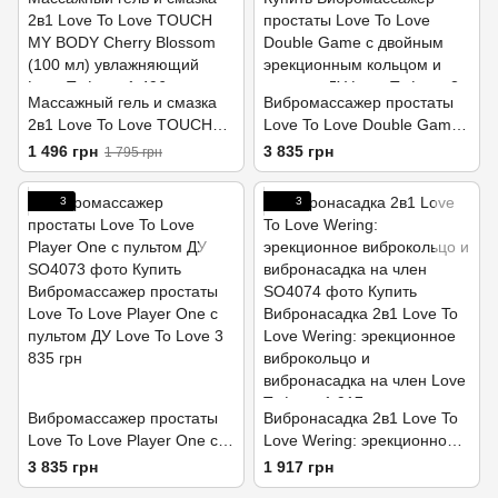
Массажный гель и смазка
Вибромассажер простаты
2в1 Love To Love TOUCH
Love To Love Double Game
MY BODY Cherry Blossom
с двойным эрекционным
1 496 грн
3 835 грн
1 795 грн
(100 мл) увлажняющий
кольцом и пультом ДУ
3
3
Вибромассажер простаты
Вибронасадка 2в1 Love To
Love To Love Player One с
Love Wering: эрекционное
пультом ДУ
виброкольцо и
3 835 грн
1 917 грн
вибронасадка на член