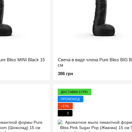
re Bliss MINI Black 15
Свеча в виде члена Pure Bliss BIG B
см
386 грн
ДОСТАВКА 0 ГРН
ПРОМОКОД
−17%
3