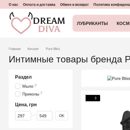
Перейти к основному контенту
О нас
Оплата и доставка
Обмен и возврат
Политика конфиден
ЛУБРИКАНТЫ
КОСМ
Главная
Каталог
Pure Bliss
Интимные товары бренда Pu
Раздел
7
Мыло
7
Приколы
3
Цена, грн
От Цена, грн
До Цена, грн
OK