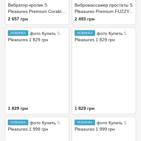
Вибратор-кролик S
Вибромассажер простаты S
Pleasures Premium Corabi
Pleasures Premium FUZZY,
Rabbit, фиолетовый, ушки
черный, с рельефом, 10
2 657 грн
2 493 грн
для клитора, 16 режимов,
режимов вибрации, нагрев
нагрев
НОВИНКА
НОВИНКА
1 829 грн
1 829 грн
НОВИНКА
НОВИНКА