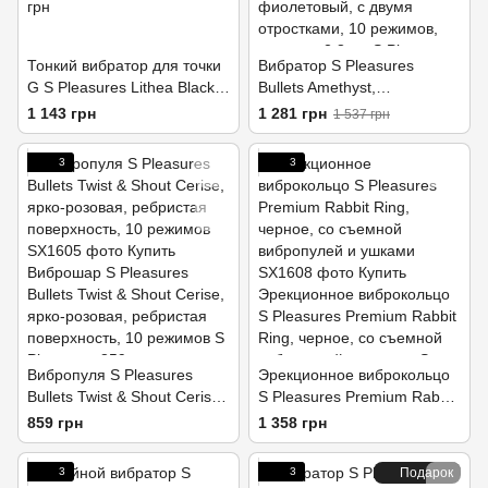
Тонкий вибратор для точки
Вибратор S Pleasures
G S Pleasures Lithea Black,
Bullets Amethyst,
7 режимов
фиолетовый, с двумя
1 143 грн
1 281 грн
1 537 грн
отростками, 10 режимов,
диаметр 2,8 см
3
3
Вибропуля S Pleasures
Эрекционное виброкольцо
Bullets Twist & Shout Cerise,
S Pleasures Premium Rabbit
ярко-розовая, ребристая
Ring, черное, со съемной
859 грн
1 358 грн
поверхность, 10 режимов
вибропулей и ушками
3
3
Подарок