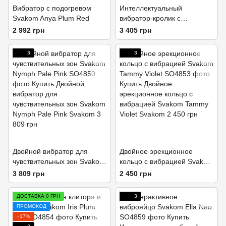
Вибратор с подогревом
Интеллектуальный
Svakom Anya Plum Red
вибратор-кролик с
подогревом Svakom Angel
2 992 грн
3 405 грн
Plum Red
3
3
Двойной вибратор для
Двойное эрекционное
чувствительных зон Svakom
кольцо с вибрацией Svakom
Nymph Pale Pink
Tammy Violet
3 809 грн
2 450 грн
ДОСТАВКА 0 ГРН
3
ПРОМОКОД
−17%