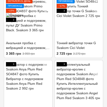
ОСТАЛСЯ 21 ДЕНЬ
ПРОМОКОД
ПРОМОКОД
−17%
−15%
3
3
Анальная пробка с
Тонкий вибратор точки G
вибрацией и подогревом,
Svakom Cici Violet
пульт ДУ Svakom Primo
3 365 грн
2 725 грн
3 959 грн
3 270 грн
Black
3
3