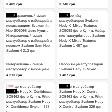
G Svakom Vick Neo
3 405 грн
3 740 грн
3
3
Интерактивный смарт-
Набор яйц-мастурбаторов
мастурбатор с вибрацией и
Svakom Hedy X- Mixed
посасыванием Svakom Sam
Textures
4 213 грн
1 487 грн
Neo
ХИТ
3
3