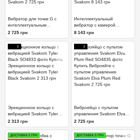
Вибратор для точки G с
Интеллектуальный
интеллектуальным
вибратор с камерой
режимом Svakom Amy Violet
Svakom Siime Eye Pale Pink
2 725 грн
8 143 грн
3
3
Эрекционное кольцо с
Виброяйцо с пультом
вибрацией Svakom Tyler
управления Svakom Elva
Black
Plum Red
2 313 грн
2 725 грн
ДОСТАВКА 0 ГРН
ДОСТАВКА 0 ГРН