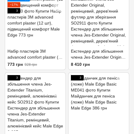
−17%
3
Набір пластирів 3M
Екстендер для збільшення
advanced comfort plaster (12
члена Jes-Extender Original,
шт), підвищений комфорт
ремінцевий, дерев'яний
773 грн
8 410 грн
928 грн
футляр для зберігання
3
3