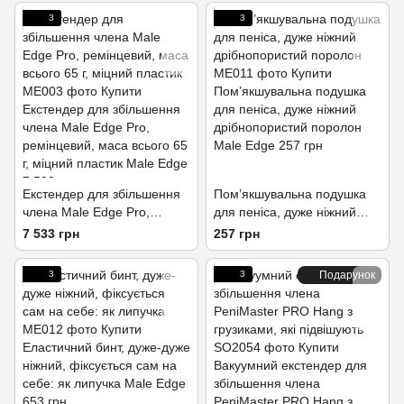
3
3
Екстендер для збільшення
Пом’якшувальна подушка
члена Male Edge Pro,
для пеніса, дуже ніжний
ремінцевий, маса всього 65
дрібнопористий поролон
7 533 грн
257 грн
г, міцний пластик
3
3
Подарунок