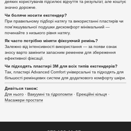
деяких користувачів підсилює відчуття та результат, але коштує
значно дорожче.
Чи боляче носити екстендер?
При правильному підборі натягу та використанні пластирів чи
пом'якшувальної подушки дискомфорт мінімальний —
починайте з низького рівня натягу.
Як часто потрібно міняти фіксуючий ремінь?
Залежно від інтенсивності використання — за появи ознак
зносу варто замінити запасним ременем для збереження
ефективної фіксації.
Чи підходять пластирі 3M для всіх типів екстендерів?
Так, пластирі Advanced Comfort універсальні та підходять для
більшості ремінцевих систем для додаткового комфорту шкіри.
Дивіться також:
Для нього
·
Вакуумні та гідропомпи
·
Ерекційні кільця
·
Масажери простати