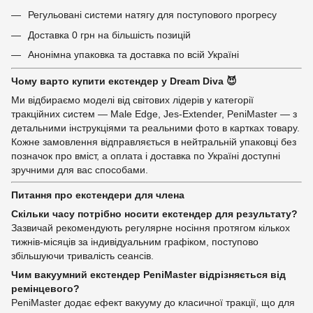
Регульовані системи натягу для поступового прогресу
Доставка 0 грн на більшість позицій
Анонімна упаковка та доставка по всій Україні
Чому варто купити екстендер у Dream Diva 😈
Ми відбираємо моделі від світових лідерів у категорії
тракційних систем — Male Edge, Jes-Extender, PeniMaster — з
детальними інструкціями та реальними фото в картках товару.
Кожне замовлення відправляється в нейтральній упаковці без
позначок про вміст, а оплата і доставка по Україні доступні
зручними для вас способами.
Питання про екстендери для члена
Скільки часу потрібно носити екстендер для результату?
Зазвичай рекомендують регулярне носіння протягом кількох
тижнів-місяців за індивідуальним графіком, поступово
збільшуючи тривалість сеансів.
Чим вакуумний екстендер PeniMaster відрізняється від
ремінцевого?
PeniMaster додає ефект вакууму до класичної тракції, що для