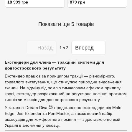
PeniMaster PRO Premium,
18 999 грн
879 грн
містить ремінь
Показати ще 5 товарів
Назад
Вперед
1
з 2
Екстендери для члена — тракційні системи для
довгострокового результату
Екстендер працює за принципом тракції — рівномірного,
тривалого витягування, що стимулює природне видовження
тканин. На відміну від помп з тимчасовим ефектом приливу
крові, екстендер розрахований на регулярне носіння протягом
тижнів чи місяців для довгострокового результату.
У каталозі Dream Diva 😈 представлено екстендери від Male
Edge, Jes-Extender та PeniMaster, а також повний набір
аксесуарів для комфортного носіння — з доставкою по всій
Україні в анонімній упаковці.