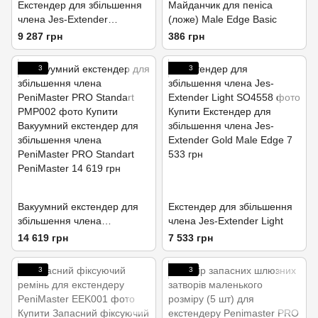
Екстендер для збільшення
Майданчик для пеніса
члена Jes-Extender
(ложе) Male Edge Basic
Titanium, ремінцевий,
9 287 грн
386 грн
алюмінієвий кейс
3
3
Вакуумний екстендер для
Екстендер для збільшення
збільшення члена
члена Jes-Extender Light
PeniMaster PRO Standart
14 619 грн
7 533 грн
3
3