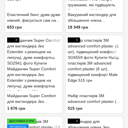
Еластичний бинт, дуже-дуже
Вакуумний екстендер для
ніжний, фіксується сам на
збільшення члена
себе: як липучка
PeniMaster PRO Hang з
653 грн
19 349 грн
грузиками, які підвішують
3
3
Майданчик Super Comfort
Набір пластирів 3M
для екстендера Jes
advanced comfort plaster (6
Extender з ремінцем на
шт), підвищений комфорт
1 676 грн
515 грн
липучці, дуже комфортна
ДОСТАВКА 0 ГРН
3
ПРОМОКОД