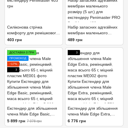
Силіконова стрічка
Набір запасних адгезійних
комфорту для ремішкового
мембран маленького
екстендеру
розміру (5 шт.) для
403 грн
489 грн
екстендеру Penimaster PRO
ДОСТАВКА 0 ГРН
3
ПРОМОКОД
−17%
3
Екстендер для збільшення
Екстендер для збільшення
члена Male Edge Basic,
члена Male Edge Extra,
ремінцевий, маса всього 65
ремінцевий, маса всього 65
5 899 грн
6 776 грн
7 078 грн
г, міцний пластик
г, міцний пластик