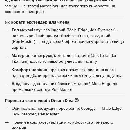
Адгезійні мембрани, шлюзні затвори, фіксуючі ремені на
заміну — витратні матеріали для тривалого використання
основного пристрою.
Як обрати екстендер для члена
Тип механізму:
ремінцевий (Male Edge, Jes-Extender) —
найпоширеніший, доступніший за ціною; вакуумний
(PeniMaster) — додатковий ефект приливу крові, але вища
вартість
Матеріал конструкції:
металеві стрижні (Jes-Extender
Titanium) дають точніше регулювання натягу
Комфорт носіння:
при тривалому використанні варто
одразу подбати про пластирі чи пом'якшувальну подушку
Бюджет:
від доступних базових моделей Male Edge до
преміальних систем PeniMaster
Переваги екстендерів Dream Diva 😈
Оригінальна продукція перевірених брендів — Male Edge,
Jes-Extender, PeniMaster
Повний набір аксесуарів для комфортного тривалого
носіння