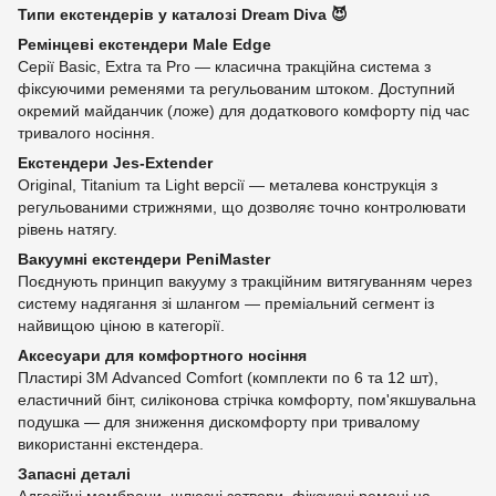
Типи екстендерів у каталозі Dream Diva 😈
Ремінцеві екстендери Male Edge
Серії Basic, Extra та Pro — класична тракційна система з
фіксуючими ременями та регульованим штоком. Доступний
окремий майданчик (ложе) для додаткового комфорту під час
тривалого носіння.
Екстендери Jes-Extender
Original, Titanium та Light версії — металева конструкція з
регульованими стрижнями, що дозволяє точно контролювати
рівень натягу.
Вакуумні екстендери PeniMaster
Поєднують принцип вакууму з тракційним витягуванням через
систему надягання зі шлангом — преміальний сегмент із
найвищою ціною в категорії.
Аксесуари для комфортного носіння
Пластирі 3M Advanced Comfort (комплекти по 6 та 12 шт),
еластичний бінт, силіконова стрічка комфорту, пом'якшувальна
подушка — для зниження дискомфорту при тривалому
використанні екстендера.
Запасні деталі