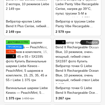
Вибратор-кролик Liebe
Вибратор в трусики Liebe
Bend It Plus Cerise, гибкий,
Panty Vibe Recargable
2 мотора, 10 режимов
Cerise, нагрев до 39 °C,
2 149 грн
2 579 грн
пульт, трусики S-M в
комплекте
ДОСТАВКА 0 ГРН
3
Подарок
ПРОМОКОД
−17%
3
Вагинальные шарики Liebe
Вибратор точки G Liebe
Kewos — Peach/Mint, 5
Bend It Rechargeable Ocean
шариков в комплекте, 15,
Blue, 10 режимов, очень
1 375 грн
3 267 грн
1 650 грн
25, 35, 45 и 55 г
мощный, гибкий ствол