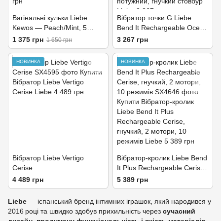
Вагінальні кульки Liebe
Вібратор точки G Liebe
Kewos — Peach/Mint, 5
Bend It Rechargeable Ocean
кульок у комплекті, 15, 25,
Blue, 10 режимів, дуже
1 375 грн
3 267 грн
1 650 грн
35, 45 та 55 г
потужний, гнучкий стовбур
НОВИНКА
НОВИНКА
Вібратор Liebe Vertigo
Вібратор-кролик Liebe Bend
Cerise
It Plus Rechargeable Cerise,
гнучкий, 2 мотори, 10
4 489 грн
5 389 грн
режимів
Liebe
— іспанський бренд інтимних іграшок, який народився у
2016 році та швидко здобув прихильність через
сучасний