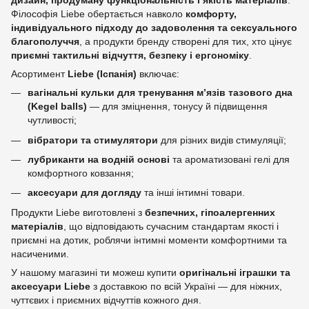
дизайн, продуману функціональність і якість матеріалів
.
Філософія Liebe обертається навколо
комфорту,
індивідуального підходу до задоволення та сексуального
благополуччя
, а продукти бренду створені для тих, хто цінує
приємні тактильні відчуття, безпеку і ергономіку
.
Асортимент
Liebe (Іспанія)
включає:
вагінальні кульки для тренування м’язів тазового дна
(Kegel balls)
— для зміцнення, тонусу й підвищення
чутливості;
вібратори та стимулятори
для різних видів стимуляції;
лубриканти на водній основі
та ароматизовані гелі для
комфортного ковзання;
аксесуари для догляду
та інші інтимні товари.
Продукти Liebe виготовлені з
безпечних, гіпоалергенних
матеріалів
, що відповідають сучасним стандартам якості і
приємні на дотик, роблячи інтимні моменти комфортними та
насиченими.
У нашому магазині ти можеш купити
оригінальні іграшки та
аксесуари Liebe
з доставкою по всій Україні — для ніжних,
чуттєвих і приємних відчуттів кожного дня.