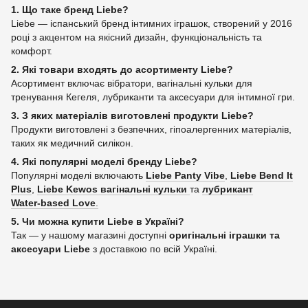
1. Що таке бренд Liebe?
Liebe — іспанський бренд інтимних іграшок, створений у 2016
році з акцентом на якісний дизайн, функціональність та
комфорт.
2. Які товари входять до асортименту Liebe?
Асортимент включає вібратори, вагінальні кульки для
тренування Кегеля, лубриканти та аксесуари для інтимної гри.
3. З яких матеріалів виготовлені продукти Liebe?
Продукти виготовлені з безпечних, гіпоалергенних матеріалів,
таких як медичний силікон.
4. Які популярні моделі бренду Liebe?
Популярні моделі включають
Liebe Panty Vibe
,
Liebe Bend It
Plus
,
Liebe Kewos вагінальні кульки
та
лубрикант
Water‑based Love
.
5. Чи можна купити Liebe в Україні?
Так — у нашому магазині доступні
оригінальні іграшки та
аксесуари Liebe
з доставкою по всій Україні.