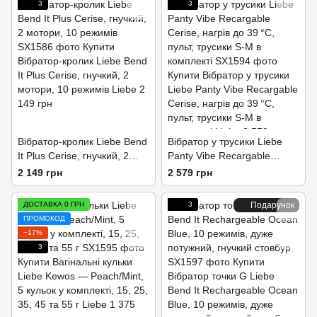
3
3
Вібратор-кролик Liebe Bend
Вібратор у трусики Liebe
It Plus Cerise, гнучкий, 2
Panty Vibe Recargable
мотори, 10 режимів
Cerise, нагрів до 39 °C,
2 149 грн
2 579 грн
пульт, трусики S-M в
комплекті
ДОСТАВКА 0 ГРН
3
Подарунок
ПРОМОКОД
−17%
3