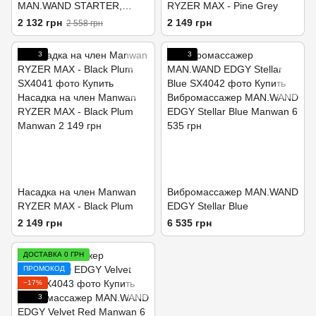
MAN.WAND STARTER,
RYZER MAX - Pine Grey
отлично для пар,
2 132 грн
2 149 грн
2 558 грн
регулируемое сжатие,
виброминет
3
3
Насадка на член Manwan
Вибромассажер MAN.WAND
RYZER MAX - Black Plum
EDGY Stellar Blue
2 149 грн
6 535 грн
ДОСТАВКА 0 ГРН
ПРОМОКОД
−17%
3