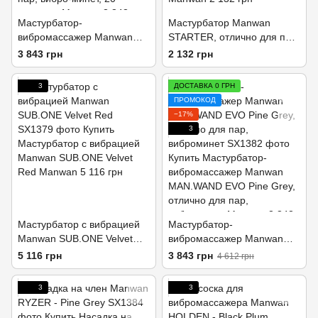
Мастурбатор-
Мастурбатор Manwan
вибромассажер Manwan
STARTER, отлично для пар,
MAN.WAND, отлично для
регулируемое сжатие,
3 843 грн
2 132 грн
пар, вибро-минет, 20
виброминет
режимов
3
ДОСТАВКА 0 ГРН
ПРОМОКОД
−17%
3
Мастурбатор с вибрацией
Мастурбатор-
Manwan SUB.ONE Velvet
вибромассажер Manwan
Red
MAN.WAND EVO Pine Grey,
5 116 грн
3 843 грн
4 612 грн
отлично для пар,
виброминет
3
3