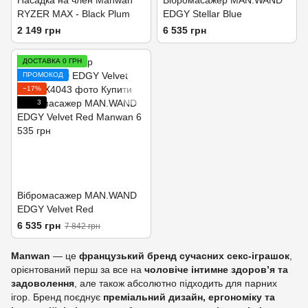
Насадка на член Manwan
Вібромасажер MAN.WAND
RYZER MAX - Black Plum
EDGY Stellar Blue
2 149 грн
6 535 грн
ДОСТАВКА 0 ГРН
ПРОМОКОД
−17%
3
Вібромасажер MAN.WAND
EDGY Velvet Red
6 535 грн
7 842 грн
Manwan
— це
французький бренд сучасних секс‑іграшок
,
орієнтований перш за все на
чоловіче інтимне здоров’я та
задоволення
, але також абсолютно підходить для парних
ігор. Бренд поєднує
преміальний дизайн, ергономіку та