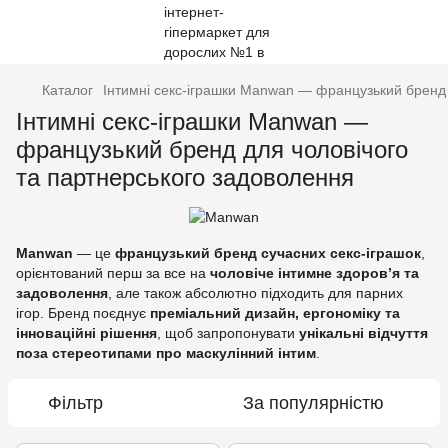
Каталог
Інтимні секс‑іграшки Manwan — французький бренд 
Інтимні секс‑іграшки Manwan —
французький бренд для чоловічого
та партнерського задоволення
Manwan
— це
французький бренд сучасних секс‑іграшок
,
орієнтований перш за все на
чоловіче інтимне здоров’я та
задоволення
, але також абсолютно підходить для парних
ігор. Бренд поєднує
преміальний дизайн, ергономіку та
інноваційні рішення
, щоб запропонувати
унікальні відчуття
поза стереотипами про маскулінний інтим
.
Фільтр
За популярністю