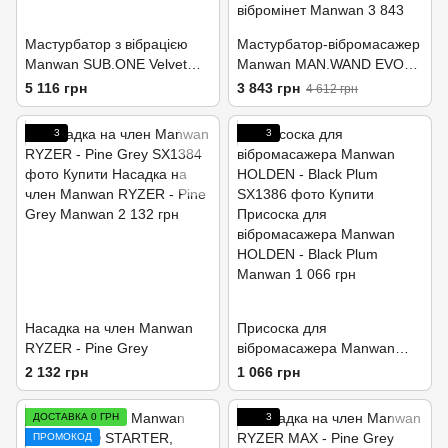
Мастурбатор з вібрацією
Мастурбатор-вібромасажер
Manwan SUB.ONE Velvet
Manwan MAN.WAND EVO
Red
Pine Grey, чудово для пар,
5 116 грн
3 843 грн
4 612 грн
вібромінет
3
3
Насадка на член Manwan
Присоска для
RYZER - Pine Grey
вібромасажера Manwan
HOLDEN - Black Plum
2 132 грн
1 066 грн
ДОСТАВКА 0 ГРН
3
ПРОМОКОД