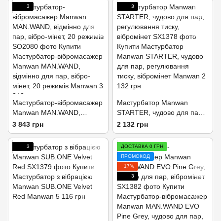
3
3
Мастурбатор-вібромасажер
Мастурбатор Manwan
Manwan MAN.WAND,
STARTER, чудово для пар,
відмінно для пар, вібро-
регулювання тиску,
3 843 грн
2 132 грн
мінет, 20 режимів
вібромінет
3
ДОСТАВКА 0 ГРН
ПРОМОКОД
−17%
3