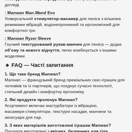
догляді.
: Manwan Man.Wand Evo
Універсальний
стимулятор‑масажер
для пеніса з кількома
режимами вібрацій, водонепроникний та ергономічний для
комфортної гри.
: Manwan Ryzer Sleeve
Гнучкий
текстурований рукав‑манчин
для пеніса — додає
об’єму та нового відчуття
, легко комбінується з іншими
моделями
🔹
FAQ — Часті запитання
1. Що таке бренд Manwan?
Manwan — французький бренд преміальних секс‑іграшок для
чоловіків та їх партнерів, що поєднує сучасні технології,
стильний дизайн і комфортну ергономіку.
2. Які продукти пропонує Manwan?
Асортимент включає мастурбатори із вібрацією,
масажери‑стимулятори, текстурні насадки, манчини та
аксесуари для пар.
3. З яких матеріалів виготовлені іграшки Manwan?
Продукти виготовлені з
якісних, безпечних для тіла