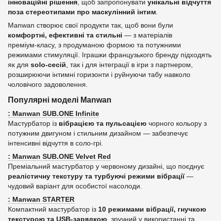
інноваційні рішення
, щоб запропонувати
унікальні відчуття
поза стереотипами про маскулінний інтим
.
Manwan створює свої продукти так, щоб вони були
комфортні, ефективні та стильні
— з матеріалів
преміум‑класу, з продуманою формою та потужними
режимами стимуляції. Іграшки французького бренду підходять
як для
solo‑сесій
, так і для інтеграції в ігри з партнером,
розширюючи інтимні горизонти і руйнуючи табу навколо
чоловічого задоволення.
Популярні моделі Manwan
: Manwan SUB.ONE Infinite
Мастурбатор із
вібрацією та пульсацією
чорного кольору з
потужним двигуном і стильним дизайном — забезпечує
інтенсивні відчуття в соло‑грі.
: Manwan SUB.ONE Velvet Red
Преміальний мастурбатор у червоному дизайні, що поєднує
реалістичну текстуру та турбуючі режими вібрації
—
чудовий варіант для особистої насолоди.
: Manwan STARTER
Компактний мастурбатор із
10 режимами вібрації, гнучкою
текстурою та USB‑зарядкою
, зручний у використанні та