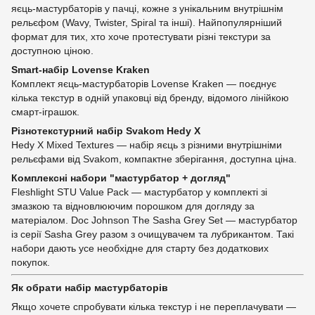
яєць-мастурбаторів у пачці, кожне з унікальним внутрішнім
рельєфом (Wavy, Twister, Spiral та інші). Найпопулярніший
формат для тих, хто хоче протестувати різні текстури за
доступною ціною.
Smart-набір Lovense Kraken
Комплект яєць-мастурбаторів Lovense Kraken — поєднує
кілька текстур в одній упаковці від бренду, відомого лінійкою
смарт-іграшок.
Різнотекстурний набір Svakom Hedy X
Hedy X Mixed Textures — набір яєць з різними внутрішніми
рельєфами від Svakom, компактне зберігання, доступна ціна.
Комплексні набори "мастурбатор + догляд"
Fleshlight STU Value Pack — мастурбатор у комплекті зі
змазкою та відновлюючим порошком для догляду за
матеріалом. Doc Johnson The Sasha Grey Set — мастурбатор
із серії Sasha Grey разом з очищувачем та лубрикантом. Такі
набори дають усе необхідне для старту без додаткових
покупок.
Як обрати набір мастурбаторів
Якщо хочете спробувати кілька текстур і не переплачувати —