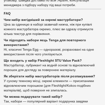
упаковці. Швидка доставка по всій Україні, консультація
менеджера з підбору набору під ваші потреби.
FAQ
Чим набір вигідніший за окремі мастурбатори?
Ціна за одиницю в наборі зазвичай нижча, ніж при купівлі
кожного мастурбатора окремо, плюс ви одразу отримуєте
кілька текстур для порівняння.
Чи підходять набори яєць Tenga для повторного
використання?
Ні, класичні Tenga Egg — одноразові, розраховані на одне
використання після чого утилізуються.
Що входить у набір Fleshlight STU Value Pack?
Мастурбатор, лубрикант на водній основі та відновлюючий
порошок для догляду за поверхнею матеріалу.
Як зберігати набір мастурбаторів після розпакування?
У сухому темному місці, окремі елементи — присипаними
відновлюючим порошком (для Fleshlight/Kokos-подібних
матеріалів), щоб поверхня не злипалась.
Чи можна подарувати такий набір?
Так, набори — популярний варіант подарунка завдяки