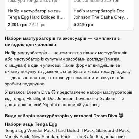
Набір мастурбаторів-яєць
Набір мастурбаторів Doc
Tenga Egg Hard Boilded II
Johnson The Sasha Grey
Pack (6 яєць), щільний TPE,
Experience (2 мастурбатори
2 201 грн
5 219 грн
2 641 грн
опукла текстура
та аксесуари)
Набори мастурбаторів та аксесуарів — комплекти з
вигодою для чоловіків
Набір мастурбаторів — це комплект з кількох мастурбаторів
або мастурбатор із супутніми засобами догляду (змазка,
очищувач) в одній упаковці. Такий формат вигідніший за
окрему покупку та дозволяє спробувати кілька текстур одразу
— ідеально для тих, хто хоче урізноманітнити відчуття або
зробити подарунок.
У каталозі Dream Diva 😈 представлено набори мастурбаторів
від Tenga, Fleshlight, Doc Johnson, Lovense та Svakom — з
доставкою по всій Україні в анонімній упаковці.
Види наборів мастурбаторів у каталозі Dream Diva 😈
Набори яєць Tenga Egg
Tenga Egg Wonder Pack, Hard Boiled II Pack, Standard 3 Pack,
Variety Pack, New Standard Pack — по 3 або 6 одноразових