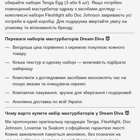
обирайте набори Tenga Egg (3 або 6 шт). Якщо потрібен
повноцінний мастурбатор одразу з засобами догляду —
комплексні набори Fleshlight або Doc Johnson закривають усі
потреби в одній коробці. Для подарунка звертайте увагу на
упаковку та впізнаваність бренду.
Переваги наборів мастурбаторів Dream Diva 😈
Вигідніша ціна порівняно з окремою покупкою кожного
товару
Кілька текстур в одному наборі — можливість підібрати
найкращу
Комплекти з доглядовими засобами економлять час на
пошук змазки та очищувача окремо
Компактне пакування, зручне для зберігання і подорожей
Анонімна доставка по всій Україні
Чому варто купити набір мастурбаторів у Dream Diva 😈
Ми пропонуємо оригінальну продукцію Tenga, Fleshlight, Doc
Johnson, Lovense та Svakom з офіційною гарантією якості.
Кожне замовлення пакується анонімно, без позначок на