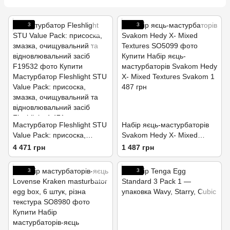
3
3
Мастурбатор Fleshlight STU
Набір яєць-мастурбаторів
Value Pack: присоска,
Svakom Hedy X- Mixed
змазка, очищувальний та
Textures
4 471 грн
1 487 грн
відновлювальний засіб
3
3