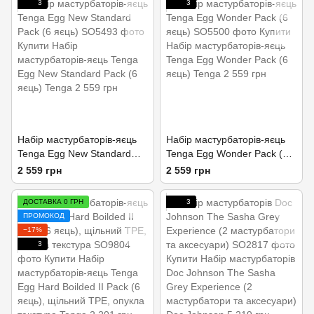
3
3
Набір мастурбаторів-яєць
Набір мастурбаторів-яєць
Tenga Egg New Standard
Tenga Egg Wonder Pack (6
Pack (6 яєць)
яєць)
2 559 грн
2 559 грн
ДОСТАВКА 0 ГРН
3
ПРОМОКОД
−17%
3