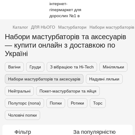
Каталог
ДЛЯ НЬОГО
Мастурбатори
Набори мастурбаторів 
Набори мастурбаторів та аксесуарів
— купити онлайн з доставкою по
Україні
Вагіни
Груди
З вібрацією та Hi-Tech
Мініляльки
Набори мастурбаторів та аксесуарів
Надувні ляльки
Нейтральні
Покет-мастурбатори та яйця
Полуторс (попа)
Попки
Ротики
Торс
Чоловічі попки
Фільтр
За популярністю