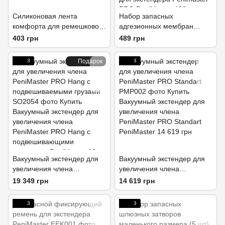
Силиконовая лента
Набор запасных
комфорта для ремешкового
адгезионных мембран
экстендера
маленького размера (5 шт)
403 грн
489 грн
для экстендера Penimaster
PRO
3
Подарок
3
Вакуумный экстендер для
Вакуумный экстендер для
увеличения члена
увеличения члена
PeniMaster PRO Hang с
PeniMaster PRO Standart
19 349 грн
14 619 грн
подвешиваемыми грузами
3
3