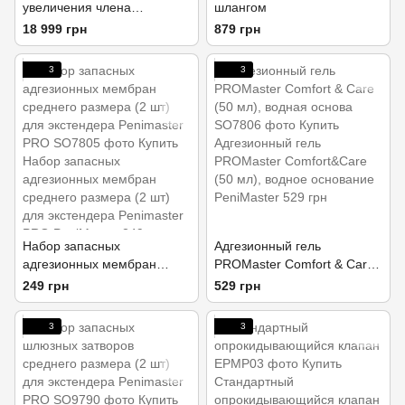
увеличения члена
шлангом
PeniMaster PRO Premium,
18 999 грн
879 грн
содержит ремень
3
3
Набор запасных
Адгезионный гель
адгезионных мембран
PROMaster Comfort & Care
среднего размера (2 шт)
(50 мл), водная основа
249 грн
529 грн
для экстендера Penimaster
PRO
3
3