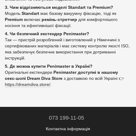
3. Чим відрізняються моделі Standart та Premium?
Модель
Standart
має базову вакуумну фіксацію, тоді як
Premium
включає
ремінь‑стретчер
для комфортнішого
носіння та ефективнішої фіксації.
4. Чи безпечний екстендер Penimaster?
Так — пристрій розроблений і виготовлений у Німеччині з
сертифікованих матеріалів і має систему контролю якості ISO,
яка забезпечує безпечне використання при дотриманні
інструкцій.
5. Де можна купити Penimaster в Україні?
Оригінальні екстендери
Penimaster доступні в нашому
секс‑шопі Dream Diva Store
з доставкою по всій Україні 👉
https://dreamdiva.store/
.
073 199-11-05
Контактна інформація