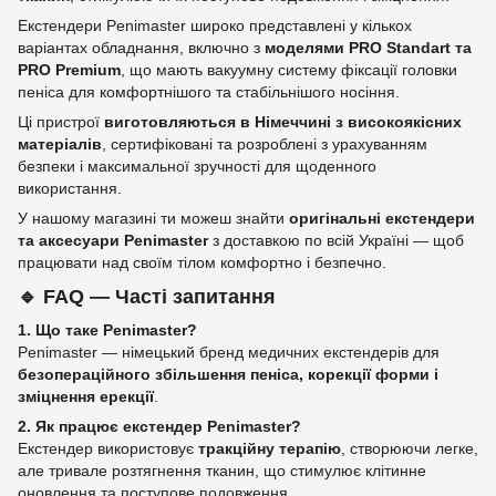
Екстендери Penimaster широко представлені у кількох
варіантах обладнання, включно з
моделями PRO Standart та
PRO Premium
, що мають вакуумну систему фіксації головки
пеніса для комфортнішого та стабільнішого носіння.
Ці пристрої
виготовляються в Німеччині з високоякісних
матеріалів
, сертифіковані та розроблені з урахуванням
безпеки і максимальної зручності для щоденного
використання.
У нашому магазині ти можеш знайти
оригінальні екстендери
та аксесуари Penimaster
з доставкою по всій Україні — щоб
працювати над своїм тілом комфортно і безпечно.
🔹
FAQ — Часті запитання
1. Що таке Penimaster?
Penimaster — німецький бренд медичних екстендерів для
безопераційного збільшення пеніса, корекції форми і
зміцнення ерекції
.
2. Як працює екстендер Penimaster?
Екстендер використовує
тракційну терапію
, створюючи легке,
але тривале розтягнення тканин, що стимулює клітинне
оновлення та поступове подовження.