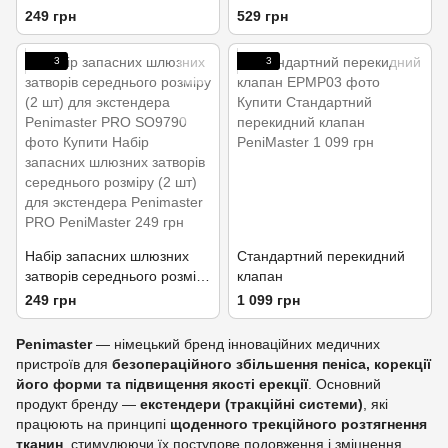
розміру (2 шт) для
водна основа
249 грн
529 грн
екстендера Penimaster PRO
3
3
Набір запасних шлюзних
Стандартний перекидний
затворів середнього розміру
клапан
(2 шт) для экстендера
249 грн
1 099 грн
Penimaster PRO
Penimaster
— німецький бренд інноваційних медичних
пристроїв для
безопераційного збільшення пеніса, корекції
його форми та підвищення якості ерекції
. Основний
продукт бренду —
екстендери (тракційні системи)
, які
працюють на принципі
щоденного трекційного розтягнення
тканин
, стимулюючи їх поступове подовження і зміцнення.