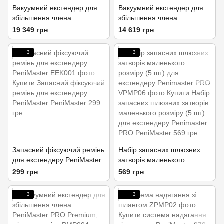
Вакуумний екстендер для
Вакуумний екстендер для
збільшення члена
збільшення члена
PeniMaster PRO Hang з
PeniMaster PRO Standart
19 349 грн
14 619 грн
грузиками, які підвішують
3
3
Запасний фіксуючий ремінь
Набір запасних шлюзних
для екстендеру PeniMaster
затворів маленького
розміру (5 шт) для
299 грн
569 грн
екстендеру Penimaster PRO
3
3