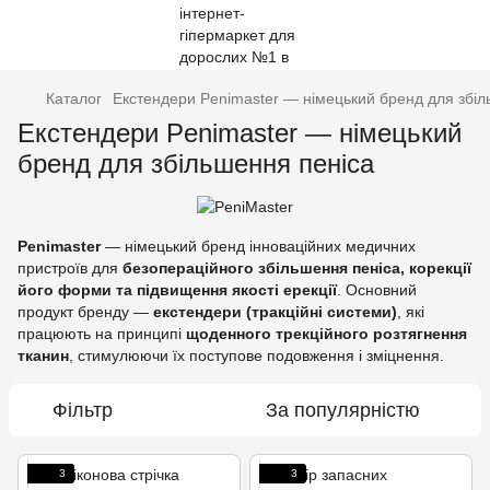
Каталог
Екстендери Penimaster — німецький бренд для збіл
Екстендери Penimaster — німецький
бренд для збільшення пеніса
Penimaster
— німецький бренд інноваційних медичних
пристроїв для
безопераційного збільшення пеніса, корекції
його форми та підвищення якості ерекції
. Основний
продукт бренду —
екстендери (тракційні системи)
, які
працюють на принципі
щоденного трекційного розтягнення
тканин
, стимулюючи їх поступове подовження і зміцнення.
Фільтр
За популярністю
3
3