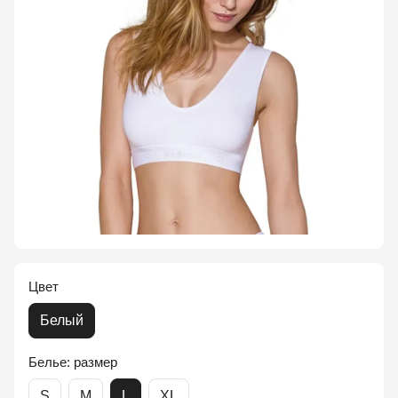
Цвет
Белый
Белье: размер
S
M
L
XL