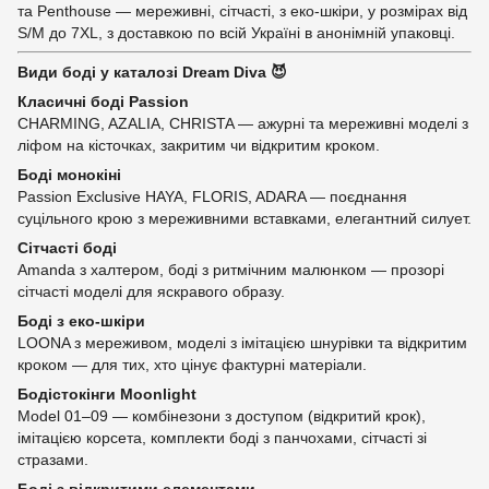
та Penthouse — мереживні, сітчасті, з еко-шкіри, у розмірах від
S/M до 7XL, з доставкою по всій Україні в анонімній упаковці.
Види боді у каталозі Dream Diva 😈
Класичні боді Passion
CHARMING, AZALIA, CHRISTA — ажурні та мереживні моделі з
ліфом на кісточках, закритим чи відкритим кроком.
Боді монокіні
Passion Exclusive HAYA, FLORIS, ADARA — поєднання
суцільного крою з мереживними вставками, елегантний силует.
Сітчасті боді
Amanda з халтером, боді з ритмічним малюнком — прозорі
сітчасті моделі для яскравого образу.
Боді з еко-шкіри
LOONA з мереживом, моделі з імітацією шнурівки та відкритим
кроком — для тих, хто цінує фактурні матеріали.
Бодістокінги Moonlight
Model 01–09 — комбінезони з доступом (відкритий крок),
імітацією корсета, комплекти боді з панчохами, сітчасті зі
стразами.