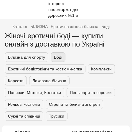
Каталог
БІЛИЗНА
Еротична жіноча білизна
Боді
Жіночі еротичні боді — купити
онлайн з доставкою по Україні
Білизна для спорту
Боді
Еротичні бодістокінги та костюми-сітка
Комплекти
Корсети
Лакована білизна
Панчохи, Мітенки, Колготки
Пеньюари та сорочки
Рольові костюми
Стрепи та білизна зі стреп
Сукні та спідниці
Трусики