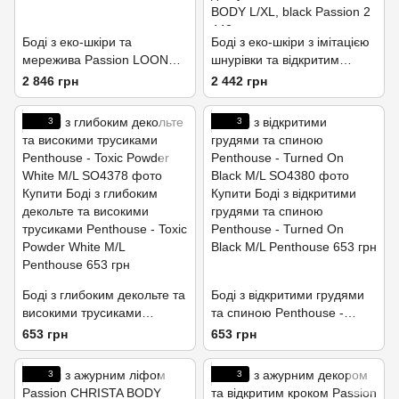
Боді з еко-шкіри та
Боді з еко-шкіри з імітацією
мережива Passion LOONA
шнурівки та відкритим
BODY L/XL, black
доступом Passion NANCY
2 846 грн
2 442 грн
BODY L/XL, black
3
3
Боді з глибоким декольте та
Боді з відкритими грудями
високими трусиками
та спиною Penthouse -
Penthouse - Toxic Powder
Turned On Black M/L
653 грн
653 грн
White M/L
3
3