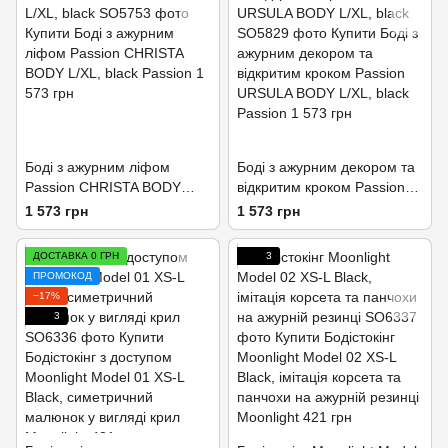
Боді з ажурним ліфом
Боді з ажурним декором та
Passion CHRISTA BODY
відкритим кроком Passion
L/XL, black
URSULA BODY L/XL, black
1 573 грн
1 573 грн
ДОСТАВКА 0 ГРН
3
ПРОМОКОД
−17%
3