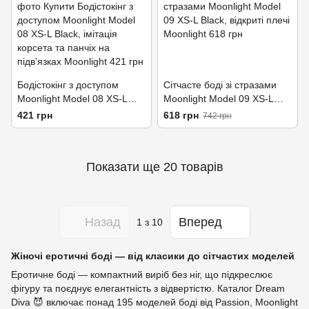
Бодістокінг з доступом
Сітчасте боді зі стразами
Moonlight Model 08 XS-L
Moonlight Model 09 XS-L
Black, імітація корсета та
Black, відкриті плечі
421 грн
618 грн
742 грн
панчіх на підв’язках
Показати ще 20 товарів
Назад
Вперед
1
з 10
Жіночі еротичні боді — від класики до сітчастих моделей
Еротичне боді — компактний виріб без ніг, що підкреслює
фігуру та поєднує елегантність з відвертістю. Каталог Dream
Diva 😈 включає понад 195 моделей боді від Passion, Moonlight