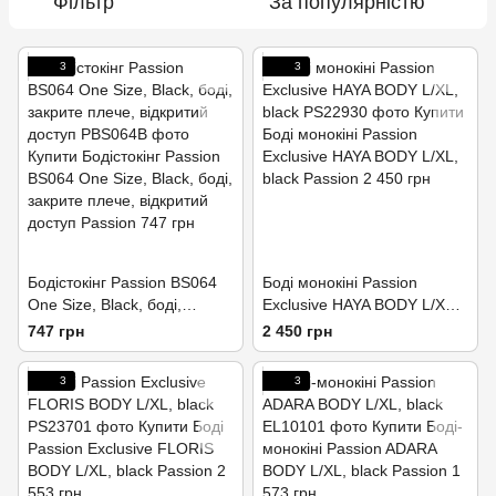
Фільтр
За популярністю
3
3
Бодістокінг Passion BS064
Боді монокіні Passion
One Size, Black, боді,
Exclusive HAYA BODY L/XL,
закрите плече, відкритий
black
747 грн
2 450 грн
доступ
3
3