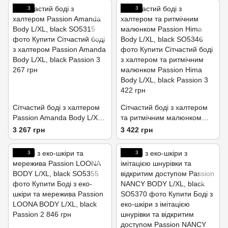
3
3
Сітчастий боді з халтером
Сітчастий боді з халтером
Passion Amanda Body L/XL,
та ритмічним малюнком
black
Passion Hima Body L/XL,
3 267 грн
3 422 грн
black
3
3