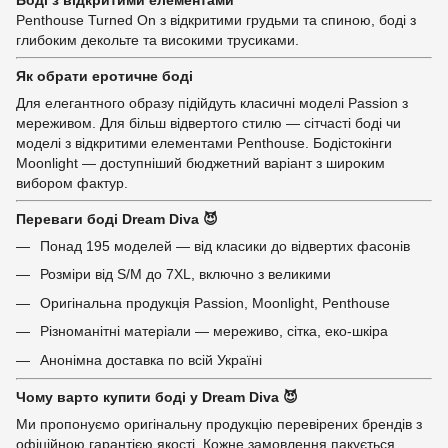
Боді з відкритими елементами
Penthouse Turned On з відкритими грудьми та спиною, боді з
глибоким декольте та високими трусиками.
Як обрати еротичне боді
Для елегантного образу підійдуть класичні моделі Passion з
мереживом. Для більш відвертого стилю — сітчасті боді чи
моделі з відкритими елементами Penthouse. Бодістокінги
Moonlight — доступніший бюджетний варіант з широким
вибором фактур.
Переваги боді Dream Diva 😈
Понад 195 моделей — від класики до відвертих фасонів
Розміри від S/M до 7XL, включно з великими
Оригінальна продукція Passion, Moonlight, Penthouse
Різноманітні матеріали — мереживо, сітка, еко-шкіра
Анонімна доставка по всій Україні
Чому варто купити боді у Dream Diva 😈
Ми пропонуємо оригінальну продукцію перевірених брендів з
офіційною гарантією якості. Кожне замовлення пакується