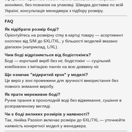
анонімно, без позначок на упаковці. Швидка доставка по всій
Україні, консультація менеджера з підбору розміру.
FAQ
Як підібрати розмір боді?
Орієнтуйтесь на розмірну сітку в картці товару — асортимент
охоплює від S/M до 6XL/7XL, у більшості моделей вказано
діапазон (наприклад, L/XL).
Чим боді відрізняється від бодістокінга?
Боді — коротший виріб без ніг, бодістокінг — суцільний
комбінезон з імітацією панчіх на всю довжину ніг.
Що означає "відкритий крок" у моделі?
Це виріз у зоні промежини для зручності використання без
повного знімання виробу.
Як прати мереживне боді?
Ручне прання в прохолодній воді без віджимання, сушіння в
розправленому вигляді.
Чи є боді великих розмірів у наявності?
Так, лінійка Passion включає розміри до 6XL/7XL — уточнюйте
наявність конкретної моделі у менеджера.