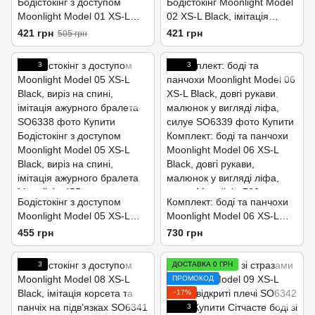
Бодістокінг з доступом
Бодістокінг Moonlight Model
Moonlight Model 01 XS-L
02 XS-L Black, імітація
Black, симетричний
корсета та панчохи на
421 грн
421 грн
505 грн
малюнок у вигляді крил
ажурній резинці
3
3
Бодістокінг з доступом
Комплект: боді та панчохи
Moonlight Model 05 XS-L
Moonlight Model 06 XS-L
Black, виріз на спині,
Black, довгі рукави,
455 грн
730 грн
імітація ажурного бралета
малюнок у вигляді ліфа,
силуе
3
ДОСТАВКА 0 ГРН
ПРОМОКОД
−17%
3