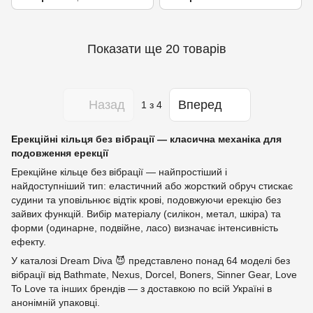
регульоване
Показати ще 20 товарів
Назад
Вперед
1
з 4
Ерекційні кільця без вібрації — класична механіка для
подовження ерекції
Ерекційне кільце без вібрації — найпростіший і
найдоступніший тип: еластичний або жорсткий обруч стискає
судини та уповільнює відтік крові, подовжуючи ерекцію без
зайвих функцій. Вибір матеріалу (силікон, метал, шкіра) та
форми (одинарне, подвійне, ласо) визначає інтенсивність
ефекту.
У каталозі Dream Diva 😈 представлено понад 64 моделі без
вібрації від Bathmate, Nexus, Dorcel, Boners, Sinner Gear, Love
To Love та інших брендів — з доставкою по всій Україні в
анонімній упаковці.