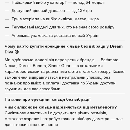
Найширший вибір у категорії — понад 64 моделі
Доступний ціновий діапазон — від 139 грн
Три матеріали на вибір: силікон, метал, шкіра
Регульовані моделі для тих, хто не знає свого розміру
Анонімна упаковка та доставка по всій Україні
Чому варто купити ерекційне кільце без вібрації у Dream
Diva 😈
Ми відбираємо моделі від перевірених брендів — Bathmate,
Nexus, Dorcel, Boners, Sinner Gear — з детальними
характеристиками та реальними фото в картках товару. Кожне
замовлення відправляється в нейтральній упаковці без
позначок про вміст, а оплата і доставка по Україні доступні
зручними для вас способами.
Питання про ерекційні кільця без вібрації
Чим силіконове кільце відрізняється від металевого?
Силіконове еластичне і підходить для різних розмірів,
металеве жорстке і потребує точного підбору діаметра — але
дає інтенсивніше стиснення.