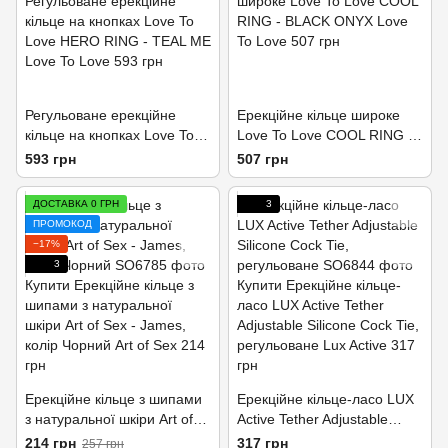
Регульоване ерекційне
Ерекційне кільце широке
кільце на кнопках Love To
Love To Love COOL RING -
Love HERO RING - TEAL ME
BLACK ONYX
593 грн
507 грн
ДОСТАВКА 0 ГРН
3
ПРОМОКОД
−17%
3
Ерекційне кільце з шипами
Ерекційне кільце-ласо LUX
з натуральної шкіри Art of
Active Tether Adjustable
Sex - James, колір Чорний
Silicone Cock Tie,
214 грн
317 грн
257 грн