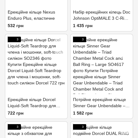
Ерекційне кільце Nexus
Набір ерекційних кілець Doc
Enduro Plus, еластичне
Johnson OptiMALE 3 C-Ring
Set Thick
532 грн
1 435 грн
3
3
Ерекційне кільце Dorcel
Потрійне ерекційне кільце
Liquid-Soft Teardrop для
Sinner Gear Unbendable –
члена і мошонки, soft-touch
Triad Chamber Metal Cock
722 грн
1 582 грн
силікон
and Ball Ring – Large
3
3