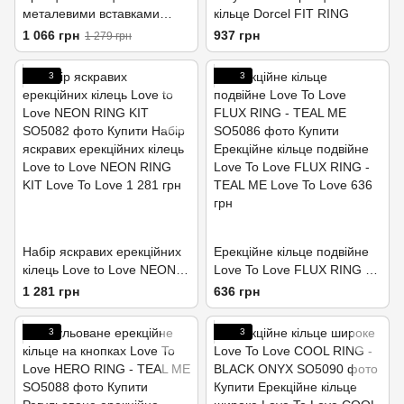
металевими вставками
кільце Dorcel FIT RING
Dorcel STRONGER RING
1 066 грн
937 грн
1 279 грн
3
3
Набір яскравих ерекційних
Ерекційне кільце подвійне
кілець Love to Love NEON
Love To Love FLUX RING -
RING KIT
TEAL ME
1 281 грн
636 грн
3
3