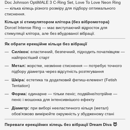
Doc Johnson OptiMALE 3 C-Ring Set, Love To Love Neon Ring
— кілька кілець різного розміру для підбору оптимального
стиснення.
Кільця зі стимулятором клітора (без вібромотора)
Dorcel Intense Ring — має виступаючий відросток для
стимуляції клітора, але без вбудованої вібрації.
Як обрати ерекційне кільце без вібрації
Силікон:
еластичний, безпечний, підходить початківцям —
найпростіший старт
Метал:
жорстке, незмінне стиснення — потребує точного
підбору діаметра через відсутність розтягування
Шкіра:
естетика та додатковий фетиш-елемент (Fetish
Tentation)
Форма:
одинарне — тільки пеніс; подвійне/потрійне —
пеніс і мошонка для інтенсивнішого ефекту
Діаметр:
при виборі нееластичного кільця (метал)
обов'язково вимірюйте окружність у збудженому стані
Переваги ерекційних кілець без вібрації Dream Diva 😈