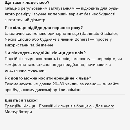
Що таке кільце-ласо?
Кільце з регульованим затягуванням — підходить для будь-
якого розміру і зручне як перший варіант без необхідності
знати точний діаметр.
Яке кільце підійде для першого разу?
Еластичне силіконове одинарне кільце (Bathmate Gladiator,
Nexus Enduro або будь-яке з лінійки Boners) — просте у
використанні та безпечне.
Чи підходять подвійні кільця для всіх?
Подвійні кільця охоплюють і пеніс, і мошонку — перевірте, чи
комфортне таке стиснення до придбання, починаючи з
еластичних моделей.
Як довго можна носити ерекційне кільце?
Рекомендують не довше 20–30 хвилин за сеанс — знімайте
при будь-якому дискомфорті чи онімінні.
Дивіться також:
Ерекційні кільця
·
Ерекційні кільця з вібрацією
·
Для нього
·
Мастурбатори