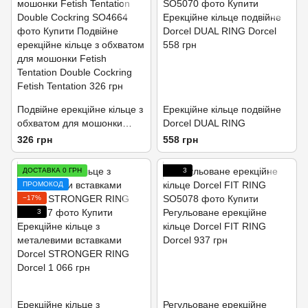
Подвійне ерекційне кільце з
Ерекційне кільце подвійне
обхватом для мошонки
Dorcel DUAL RING
Fetish Tentation Double
326 грн
558 грн
Сockring
ДОСТАВКА 0 ГРН
3
ПРОМОКОД
−17%
3
Ерекційне кільце з
Регульоване ерекційне