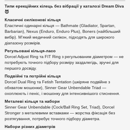
Типи ерекційних кілець без вібрації у каталозі Dream Diva
😈
Класичні силіконові кільця
Еластичні одинарні кільця — Bathmate (Gladiator, Spartan,
Barbarian), Nexus (Enduro, Enduro Plus), Boners (найбільший
вибір). М'який медичний силікон, підходять для широкого
діапазону розмірів.
Регульовані кільця-ласо
Dorcel Adjust Ring та FIT Ring з регульованим діаметром — не
потребують точного підбору розміру заздалегідь, зручні для
першого досвіду.
Подвійні та потрійні кільця
Dorcel Dual Ring та Fetish Tentation (шкіряне подвійне з
обхватом мошонки), Sinner Gear Unbendable Triad —
охоплюють і пеніс, і мошонку для інтенсивнішого стиснення.
Металеві кільця та набори
Sinner Gear Unbendable (Cock/Ball Ring Set, Triad), Dorcel
Stronger з металевими вставками — жорстка фіксація без
розтягування, потребує точного підбору діаметра.
Набори різних діаметрів