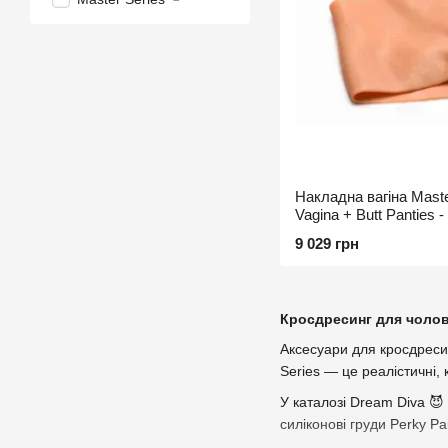
Накладна вагіна Master
Vagina + Butt Panties -
9 029 грн
Кросдресинг для чолові
Аксесуари для кросдресин
Series — це реалістичні,
У каталозі Dream Diva 😈 
силіконові груди Perky Pa