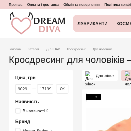
Перейти до основного контенту
Про нас
Оплата і доставка
Обмін та повернення
Політика конфі
ЛУБРИКАНТИ
КОСМ
Головна
Каталог
ДЛЯ ПАР
Кросдресинг
Для чоловіків
Кросдресинг для чоловіків 
Для жінок
Ціна, грн
Від Ціна, грн
До Ціна, грн
ОК
3
Наявність
2
В наявності
Бренд
2
Master Series