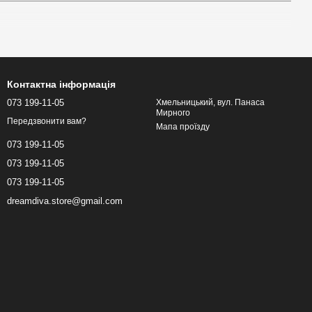
а форма з реалістичним рельєфом — для повного відчуття
ручно та надійно.
Контактна інформація
користовувати як страпон — виріб забезпечує реалістичне
073 199-11-05
Хмельницький, вул. Панаса
Мирного
Передзвонити вам?
Мапа проїзду
юстгальтер — легка, зручна та виглядає природно під одягом.
073 199-11-05
073 199-11-05
переконливий жіночий силует.
073 199-11-05
dreamdiva.store@gmail.com
шуку якісних реалістичних аксесуарів. Для пар, які практикують
аження.
бом або спеціальним очищувачем для секс іграшок.