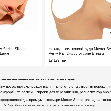
 Series Silicone
Накладні силіконові груди Master Se
 Large
Perky Pair D-Cup Silicone Breasts
17 199 грн
ків — накладна вагіна та силіконові груди
гу дозволяють чоловікам відчути жіноче тіло та створити переконли
 комфортні та безпечні вироби для перевтілення, рольових ігор аб
представлені два преміум аксесуари Master Series: накладна вагіна з
ir D-Cup. Доставляємо по всій Україні в анонімній упаковці.