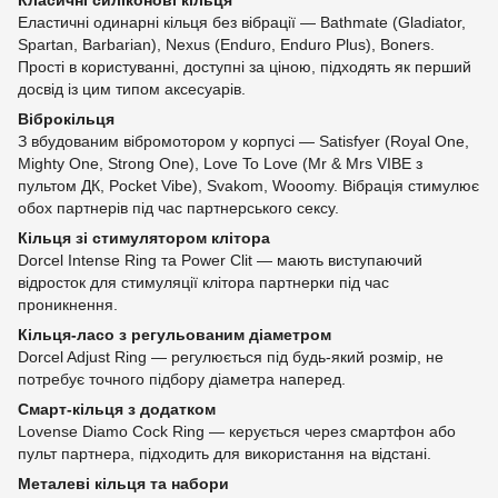
Класичні силіконові кільця
Еластичні одинарні кільця без вібрації — Bathmate (Gladiator,
Spartan, Barbarian), Nexus (Enduro, Enduro Plus), Boners.
Прості в користуванні, доступні за ціною, підходять як перший
досвід із цим типом аксесуарів.
Віброкільця
З вбудованим вібромотором у корпусі — Satisfyer (Royal One,
Mighty One, Strong One), Love To Love (Mr & Mrs VIBE з
пультом ДК, Pocket Vibe), Svakom, Wooomy. Вібрація стимулює
обох партнерів під час партнерського сексу.
Кільця зі стимулятором клітора
Dorcel Intense Ring та Power Clit — мають виступаючий
відросток для стимуляції клітора партнерки під час
проникнення.
Кільця-ласо з регульованим діаметром
Dorcel Adjust Ring — регулюється під будь-який розмір, не
потребує точного підбору діаметра наперед.
Смарт-кільця з додатком
Lovense Diamo Cock Ring — керується через смартфон або
пульт партнера, підходить для використання на відстані.
Металеві кільця та набори