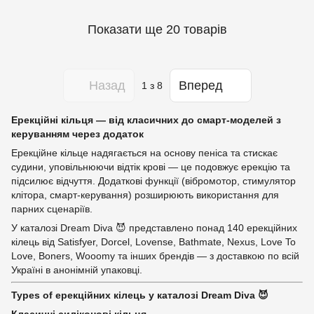
Показати ще 20 товарів
Назад
Вперед
1
з 8
Ерекційні кільця — від класичних до смарт-моделей з
керуванням через додаток
Ерекційне кільце надягається на основу пеніса та стискає
судини, уповільнюючи відтік крові — це подовжує ерекцію та
підсилює відчуття. Додаткові функції (вібромотор, стимулятор
клітора, смарт-керування) розширюють використання для
парних сценаріїв.
У каталозі Dream Diva 😈 представлено понад 140 ерекційних
кілець від Satisfyer, Dorcel, Lovense, Bathmate, Nexus, Love To
Love, Boners, Wooomy та інших брендів — з доставкою по всій
Україні в анонімній упаковці.
Types of ерекційних кілець у каталозі Dream Diva 😈