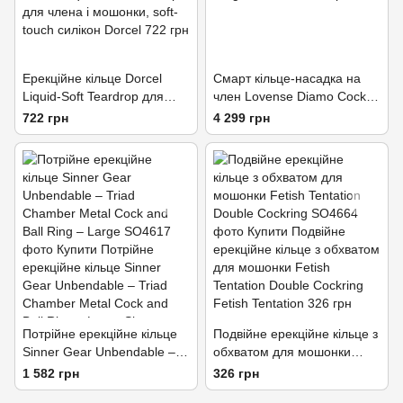
Ерекційне кільце Dorcel
Смарт кільце-насадка на
Liquid-Soft Teardrop для
член Lovense Diamo Cock
члена і мошонки, soft-touch
Ring
722 грн
4 299 грн
силікон
Потрійне ерекційне кільце
Подвійне ерекційне кільце з
Sinner Gear Unbendable –
обхватом для мошонки
Triad Chamber Metal Cock
Fetish Tentation Double
1 582 грн
326 грн
and Ball Ring – Large
Сockring