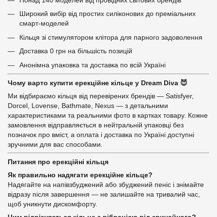
Широкий вибір від простих силіконових до преміальних
смарт-моделей
Кільця зі стимулятором клітора для парного задоволення
Доставка 0 грн на більшість позицій
Анонімна упаковка та доставка по всій Україні
Чому варто купити ерекційне кільце у Dream Diva 😈
Ми відбираємо кільця від перевірених брендів — Satisfyer,
Dorcel, Lovense, Bathmate, Nexus — з детальними
характеристиками та реальними фото в картках товару. Кожне
замовлення відправляється в нейтральній упаковці без
позначок про вміст, а оплата і доставка по Україні доступні
зручними для вас способами.
Питання про ерекційні кільця
Як правильно надягати ерекційне кільце?
Надягайте на напівзбуджений або збуджений пеніс і знімайте
відразу після завершення — не залишайте на тривалий час,
щоб уникнути дискомфорту.
Чим відрізняється кільце з вібрацією від звичайного?