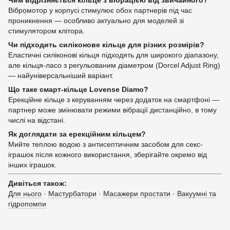
Вібромотор у корпусі стимулює обох партнерів під час
проникнення — особливо актуально для моделей зі
стимулятором клітора.
Чи підходить силіконове кільце для різних розмірів?
Еластичні силіконові кільця підходять для широкого діапазону,
але кільця-ласо з регульованим діаметром (Dorcel Adjust Ring)
— найуніверсальніший варіант.
Що таке смарт-кільце Lovense Diamo?
Ерекційне кільце з керуванням через додаток на смартфоні —
партнер може змінювати режими вібрації дистанційно, в тому
числі на відстані.
Як доглядати за ерекційним кільцем?
Мийте теплою водою з антисептичним засобом для секс-
іграшок після кожного використання, зберігайте окремо від
інших іграшок.
Дивіться також:
Для нього
·
Мастурбатори
·
Масажери простати
·
Вакуумні та
гідропомпи