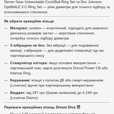
Sinner Gear Unbendable Cock/Ball Ring Set та Doc Johnson
OptiMALE 3 C-Ring Set — різні діаметри для точного підбору та
інтенсивнішого стиснення.
Як обрати ерекційне кільце
Матеріал:
силікон — еластичний, підходить для широкого
діапазону розмірів; метал — жорсткіше стиснення,
потребує точного підбору діаметра
З вібрацією чи без:
без вібрації — для подовження
ерекції, з вібрацією — для додаткової стимуляції під час
партнерського сексу
Стимулятор клітора:
якщо основне використання —
партнерський секс, варто розглянути Dorcel Power Clit або
Intense Ring
Керування:
кільця з пультом ДК або смарт-керуванням
(Lovense) зручні при партнерському використанні
Бюджет:
від 297 грн (базові силіконові) до 4 249 грн
(Lovense Diamo)
Переваги ерекційних кілець Dream Diva 😈
Понад 140 моделей від провідних світових брендів