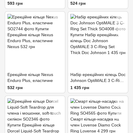
з вібрацією, біле, світиться в
Ring з язичком і щіточкою
593 грн
524 грн
темряві
для стимуляції клітора
Ерекційне кільце Nexus
Набір ерекційних кілець Doc
Enduro Plus, еластичне
Johnson OptiMALE 3 C-Ring
Set Thick
532 грн
1 435 грн