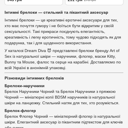
278 грн
Інтимні брелоки — стильний та пікантний аксесуар
Інтимні брелоки — це креативні еротичні аксесуари для тих,
хто має почуття гумору і не боїться бути відкритим у своїй
сексуальності. Такі прикраси поєднують елегантність,
креативність і легку еротичність, тому чудово підходять як для
подарунка, так і для щоденного використання.
У каталозі Dream Diva 😈 представлені брелоки бренду Art of
Sex із натуральної шкіри — наручники, флогер, маски Kitty,
Bunny та Mouse, фалос та серце на карабіні. Доставляємо по
всій Україні в анонімній упаковці.
Різновиди інтимних брелоків
Брелоки-наручники
Брелок Наручники Чорний та Брелок Наручники з пряжкою
Чорний — мініатюрні копії BDSM наручників із натуральної
шкіри на ланцюжку. Стильний натяк для тих, хто розуміється.
Брелок-флогер
Брелок Флогер Чорний — мініатюрний флогер із натуральної
шкіри. Елегантний аксесуар із пікантним підтекстом для ключів
або сумки.