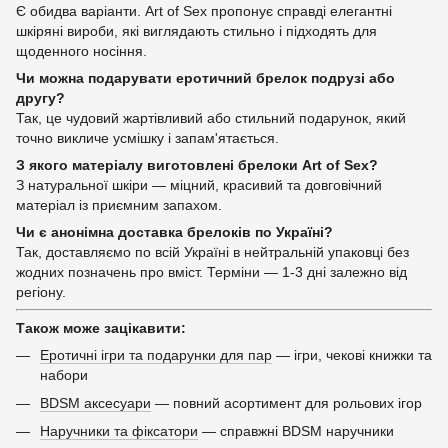
Є обидва варіанти. Art of Sex пропонує справді елегантні
шкіряні вироби, які виглядають стильно і підходять для
щоденного носіння.
Чи можна подарувати еротичний брелок подрузі або
другу?
Так, це чудовий жартівливий або стильний подарунок, який
точно викличе усмішку і запам'ятається.
З якого матеріалу виготовлені брелоки Art of Sex?
З натуральної шкіри — міцний, красивий та довговічний
матеріал із приємним запахом.
Чи є анонімна доставка брелоків по Україні?
Так, доставляємо по всій Україні в нейтральній упаковці без
жодних позначень про вміст. Терміни — 1-3 дні залежно від
регіону.
Також може зацікавити:
Еротичні ігри та подарунки для пар
— ігри, чекові книжки та
набори
BDSM аксесуари
— повний асортимент для рольових ігор
Наручники та фіксатори
— справжні BDSM наручники