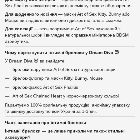
Sex Fhallus завжди викликають посмішку і жваве обговорення.
Для щоденного носіння
— маски Art of Sex Kitty, Bunny або
Mouse виглядають витончено і дискретно, але зі смаком.
Для колекції
— весь асортимент Art of Sex виконаний з
натуральної шкіри і виглядає як справжня мініатюрна BDSM
атрибутика.
Чому варто купити інтимні брелоки у Dream Diva 😈
У Dream Diva 😈 ви знайдете:
брелоки-наручники Art of Sex із натуральної шкіри
брелок-флогер та маски Kitty, Bunny, Mouse
брелок-фалос Art of Sex Fhallus
Art of Sex Chained Heart у чорно-червоному кольорі
Гарантуємо 100% оригінальну продукцію, анонімну упаковку
та швидку доставку по всій Україні за 1-3 дні.
Часті запитання про інтимні брелоки
Інтимні брелоки — це лише приколи чи також стильні
аксесуари?