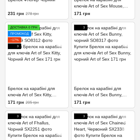
ключів Art of Sex Mouse,
Чорний
231 грн
171 грн
278 грн
ДОСТАВКА 0 ГРН
3
ПРОМОКОД
−17%
3
Брелок на карабіні для
Брелок на карабіні для
ключів Art of Sex Kitty,
ключів Art of Sex Bunny,
Чорний
чорний
171 грн
171 грн
205 грн
3
3