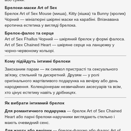
Брелоки-маски Art of Sex
Брелок Art of Sex Mouse (миша), Kitty (кішка) та Bunny (кролик)
Чорний — мініатюрні шкіряні маски на карабіні. Впізнавана
еротична естетика у вигляді брелока.
Брелок-фалос та серце
Art of Sex Fhallus Чорний — шкіряний брелок у формі фалоса.
Art of Sex Chained Heart — шкіряне серце на ланцюжку у
чорно-червоному кольорі.
Кому підійдуть інтимні брелоки
Закоханим парам — як символ пристрасті та сексуального
зв'язку, стильний та дискретний. Друзям — у ролі
оригінального жартівливого подарунка на вечірку або день
народження. Колекціонерам незвичайних аксесуарів та всім,
хто цінує естетику навіть у дрібницях.
Як вибрати інтимний брелок
Для романтичного подарунка
— брелок Art of Sex Chained
Heart або парні брелоки-наручники виглядають стильно і
мають очевидний сенс.
Для жарту або вечірки
— брелок-флогер або фалос Art of