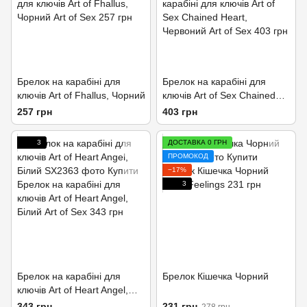
Брелок на карабіні для
Брелок на карабіні для
ключів Art of Fhallus, Чорний
ключів Art of Sex Chained
Heart, Червоний
257 грн
403 грн
3
ДОСТАВКА 0 ГРН
ПРОМОКОД
−17%
3
Брелок на карабіні для
Брелок Кішечка Чорний
ключів Art of Heart Angel,
Білий
343 грн
231 грн