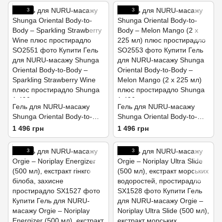
3
3
Гель для NURU-масажу
Гель для NURU-масажу
Shunga Oriental Body-to-
Shunga Oriental Body-to-
Body – Sparkling Strawberry
Body – Melon Mango (2 x
1 496 грн
1 496 грн
Wine плюс простирадло
225 мл) плюс простирадло
3
3