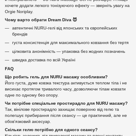
хочете додати легкого тонізуючого ефекту — зверніть увагу на
Orgie Noriplay.
Чому варто обрати Dream Diva 😈
автентичні NURU-гелі від японських та європейських
брендів
густа консистенція для максимального ковзання без тертя
цілковита анонімність — упаковка без жодних позначень
швидка доставка по всій Україні
FAQ
Що робить гель для NURU масажу особливим?
Його густа, дуже ковзка текстура активується теплом тіла і не
висихає протягом тривалого часу, дозволяючи тілам ковзати
одне по одному без опору.
Чи потрібне спеціальне простирадло для NURU масажу?
Так, вінілове простирадло захищає поверхню від гелю та
полегшує прибирання після сеансу — це практичний, але не
обов'язковий аксесуар.
Скільки гелю потрібно для одного сеансу?
Кількість залежить від тривалості масажу та площі контакту,