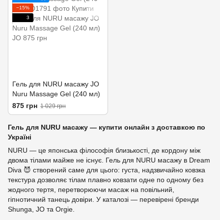
−15%
3
Гель для NURU масажу JO
Nuru Massage Gel (240 мл)
875 грн
1 029 грн
Гель для NURU масажу — купити онлайн з доставкою по
Україні
NURU — це японська філософія близькості, де кордону між
двома тілами майже не існує. Гель для NURU масажу в Dream
Diva 😈 створений саме для цього: густа, надзвичайно ковзка
текстура дозволяє тілам плавно ковзати одне по одному без
жодного тертя, перетворюючи масаж на повільний,
гіпнотичний танець довіри. У каталозі — перевірені бренди
Shunga, JO та Orgie.