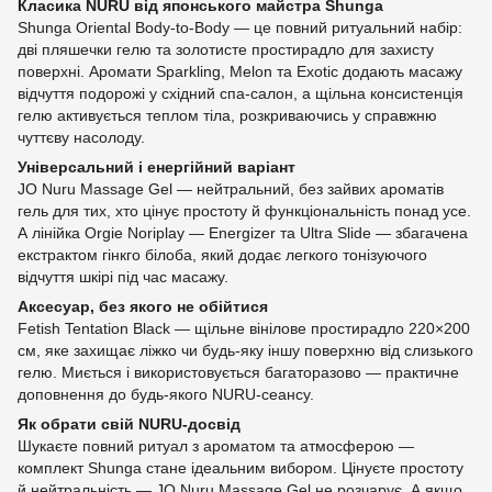
Класика NURU від японського майстра Shunga
Shunga Oriental Body-to-Body — це повний ритуальний набір:
дві пляшечки гелю та золотисте простирадло для захисту
поверхні. Аромати Sparkling, Melon та Exotic додають масажу
відчуття подорожі у східний спа-салон, а щільна консистенція
гелю активується теплом тіла, розкриваючись у справжню
чуттєву насолоду.
Універсальний і енергійний варіант
JO Nuru Massage Gel — нейтральний, без зайвих ароматів
гель для тих, хто цінує простоту й функціональність понад усе.
А лінійка Orgie Noriplay — Energizer та Ultra Slide — збагачена
екстрактом гінкго білоба, який додає легкого тонізуючого
відчуття шкірі під час масажу.
Аксесуар, без якого не обійтися
Fetish Tentation Black — щільне вінілове простирадло 220×200
см, яке захищає ліжко чи будь-яку іншу поверхню від слизького
гелю. Миється і використовується багаторазово — практичне
доповнення до будь-якого NURU-сеансу.
Як обрати свій NURU-досвід
Шукаєте повний ритуал з ароматом та атмосферою —
комплект Shunga стане ідеальним вибором. Цінуєте простоту
й нейтральність — JO Nuru Massage Gel не розчарує. А якщо