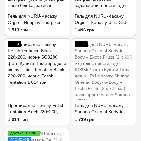
Гель для NURU-масажу
Гель для NURU-масажу
Orgie – Noriplay Energizer
Orgie – Noriplay Ultra Slide
(500 мл), екстракт гінкго
(500 мл), екстракт морських
1 513 грн
1 496 грн
білоба, захисне
водоростей, простирадло
простирадло
3
3
Простирадло з вінілу Fetish
Гель для NURU-масажу
Tentation Black 220x200,
Shunga Oriental Body-to-
чорне
Body – Exotic Fruits (2 x 225
1 014 грн
1 739 грн
мл) плюс простирадло
ДОСТАВКА 0 ГРН
ПРОМОКОД